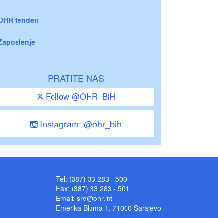
OHR tenderi
Zaposlenje
PRATITE NAS
Follow @OHR_BiH
Instagram: @ohr_bih
Tel: (387) 33 283 - 500
Fax: (387) 33 283 - 501
Email:
srd@ohr.int
Emerika Bluma 1, 71000 Sarajevo