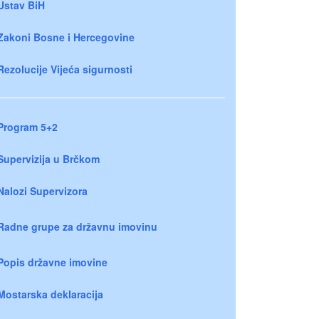
Ustav BiH
Zakoni Bosne i Hercegovine
Rezolucije Vijeća sigurnosti
Program 5+2
Supervizija u Brčkom
Nalozi Supervizora
Radne grupe za državnu imovinu
Popis državne imovine
Mostarska deklaracija