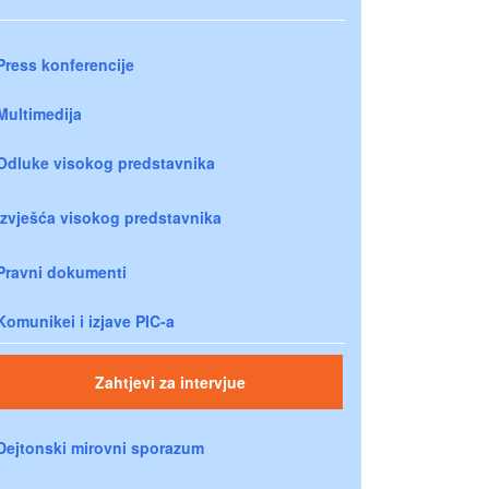
Press konferencije
Multimedija
Odluke visokog predstavnika
Izvješća visokog predstavnika
Pravni dokumenti
Komunikei i izjave PIC-a
Zahtjevi za intervjue
Dejtonski mirovni sporazum