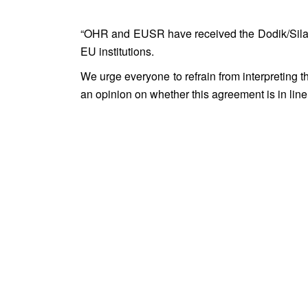
“
OHR and EUSR have
received the Dodik/Sila
EU institutions
.
We urge everyone to refrain from interpretin
an opinion
on
whether this agreement is in line