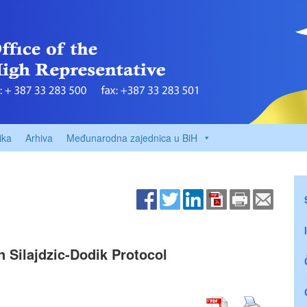
ika
Arhiva
Međunarodna zajednica u BiH
Silajdzic-Dodik Protocol