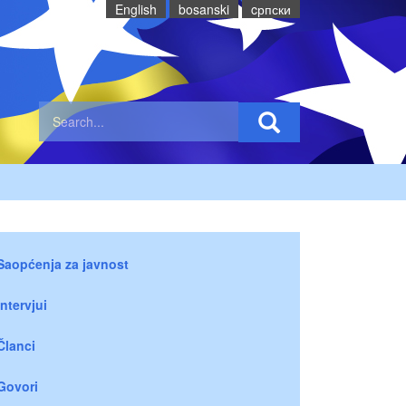
English
bosanski
cрпски
Saopćenja za javnost
Intervjui
Članci
Govori