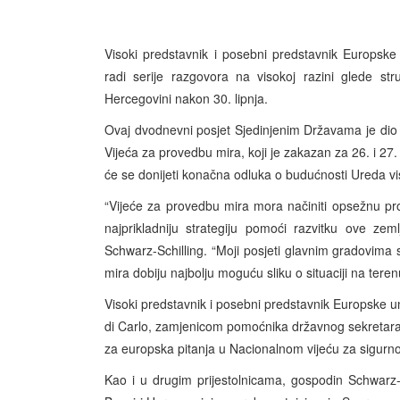
Visoki predstavnik i posebni predstavnik Europske 
radi serije razgovora na visokoj razini glede s
Hercegovini nakon 30. lipnja.
Ovaj dvodnevni posjet Sjedinjenim Državama je dio s
Vijeća za provedbu mira, koji je zakazan za 26. i 27.
će se donijeti konačna odluka o budućnosti Ureda vis
“Vijeće za provedbu mira mora načiniti opsežnu procje
najprikladniju strategiju pomoći razvitku ove ze
Schwarz-Schilling. “Moji posjeti glavnim gradovima 
mira dobiju najbolju moguću sliku o situaciji na teren
Visoki predstavnik i posebni predstavnik Europske u
di Carlo, zamjenicom pomoćnika državnog sekretara
za europska pitanja u Nacionalnom vijeću za sigurn
Kao i u drugim prijestolnicama, gospodin Schwarz-Sc