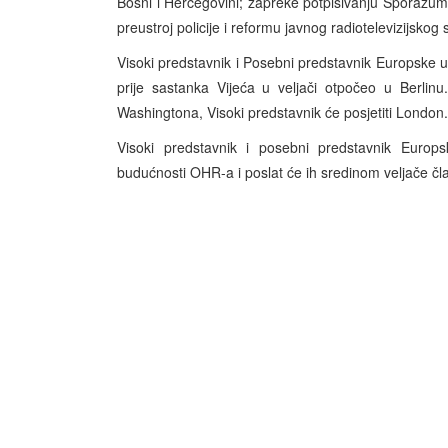
Bosni i Hercegovini; zapreke potpisivanju Sporazuma 
preustroj policije i reformu javnog radiotelevizijskog
Visoki predstavnik i Posebni predstavnik Europske u
prije sastanka Vijeća u veljači otpočeo u Berlin
Washingtona, Visoki predstavnik će posjetiti
London
.
Visoki predstavnik i posebni predstavnik Europs
budućnosti OHR-a i poslat će ih sredinom veljače č