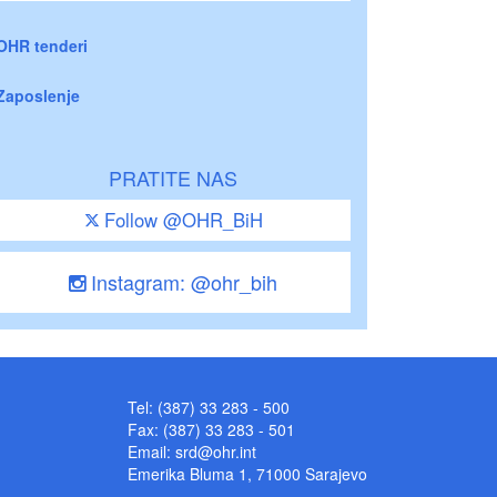
OHR tenderi
Zaposlenje
PRATITE NAS
Follow @OHR_BiH
Instagram: @ohr_bih
Tel: (387) 33 283 - 500
Fax: (387) 33 283 - 501
Email:
srd@ohr.int
Emerika Bluma 1, 71000 Sarajevo