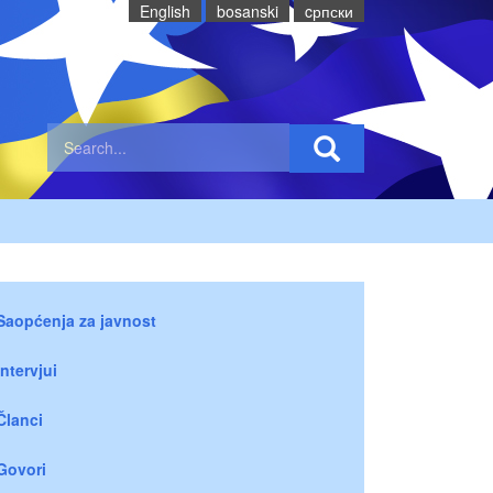
English
bosanski
cрпски
Saopćenja za javnost
Intervjui
Članci
Govori