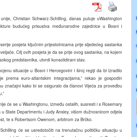
unije, Christian Schwarz-Schilling, danas putuje u
Washington
trukture budućeg prisustva međunarodne zajednice u Bosni i
erije posjeta ključnim prijestolnicama prije sljedećeg sastanka
 veljače. Cilj ovih posjeta je da se prije ovog sastanka, na kojem
okog predstavnika, utvrdi konsolidirani stav.
nu situacije u Bosni i Hercegovini i široj regiji da bi izradilo
mlje prema euro-atlantskim integracijama,” rekao je gospodin
su značajni kako bi se osiguralo da članovi Vijeća za provedbu
u.”
nije će se u Washingtonu, između ostalih, susresti i s Rosemary
 u State Departmentu i Judy Ansley, višom dužnosnicom odjela
ost, te s Robertsom Owenom, arbitrom za Brčko.
hilling će se usredotočiti na trenutačnu političku situaciju u