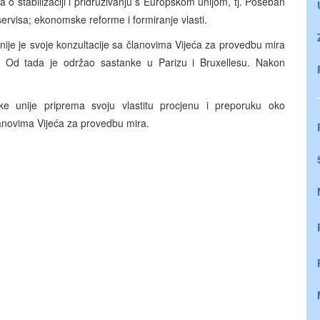
o stabilizaciji i pridruživanju s Europskom unijom, tj. Poseban
 servisa; ekonomske reforme i formiranje vlasti.
nije je svoje konzultacije sa članovima Vijeća za provedbu mira
u. Od tada je održao sastanke u Parizu i Bruxellesu. Nakon
ke unije priprema svoju vlastitu procjenu i preporuku oko
lanovima Vijeća za provedbu mira.