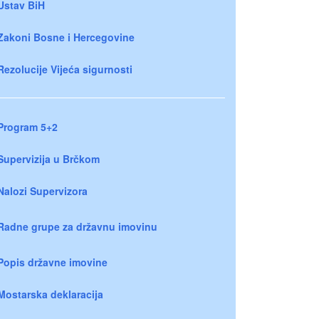
Ustav BiH
Zakoni Bosne i Hercegovine
Rezolucije Vijeća sigurnosti
Program 5+2
Supervizija u Brčkom
Nalozi Supervizora
Radne grupe za državnu imovinu
Popis državne imovine
Mostarska deklaracija