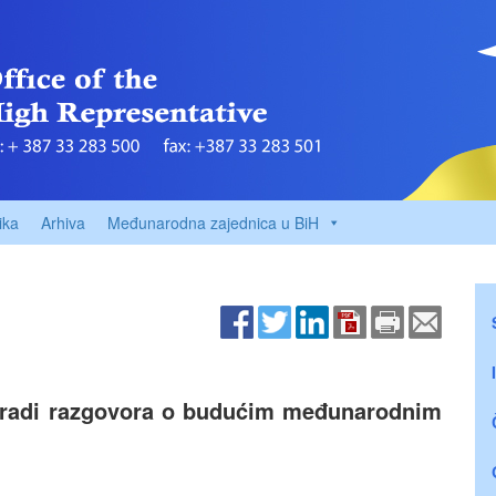
ika
Arhiva
Međunarodna zajednica u BiH
 radi razgovora o budućim međunarodnim