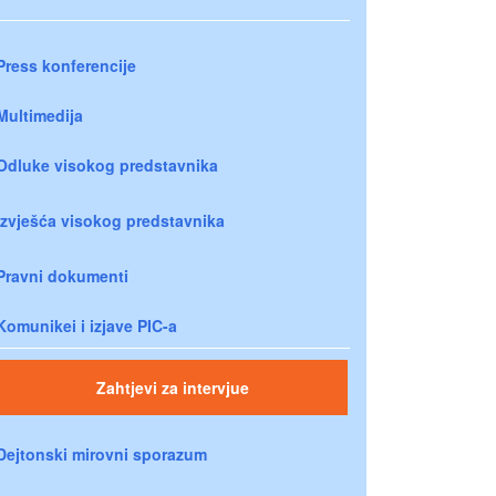
Press konferencije
Multimedija
Odluke visokog predstavnika
Izvješća visokog predstavnika
Pravni dokumenti
Komunikei i izjave PIC-a
Zahtjevi za intervjue
Dejtonski mirovni sporazum