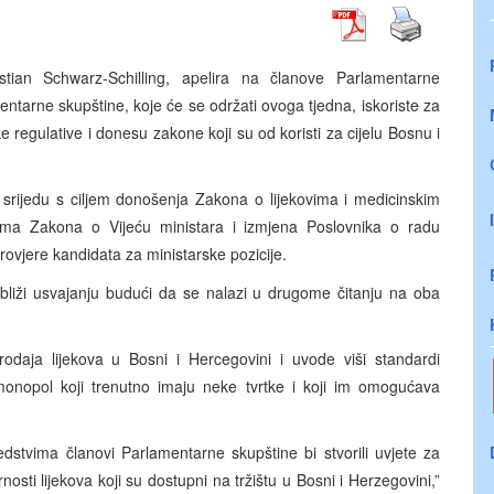
stian Schwarz-Schilling, apelira na članove Parlamentarne
tarne skupštine, koje će se održati ovoga tjedna, iskoriste za
 regulative i donesu zakone koji su od koristi za cijelu Bosnu i
srijedu s ciljem donošenja Zakona o lijekovima i medicinskim
ma Zakona o Vijeću ministara i izmjena Poslovnika o radu
vjere kandidata za ministarske pozicije.
jbliži usvajanju budući da se nalazi u drugome čitanju na oba
daja lijekova u Bosni i Hercegovini i uvode viši standardi
 monopol koji trenutno imaju neke tvrtke i koji im omogućava
dstvima članovi Parlamentarne skupštine bi stvorili uvjete za
nosti lijekova koji su dostupni na tržištu u Bosni i Herzegovini,”