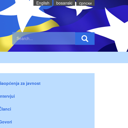
English
bosanski
cрпски
Saopćenja za javnost
Intervjui
Članci
Govori