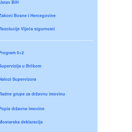
Ustav BiH
Zakoni Bosne i Hercegovine
Rezolucije Vijeća sigurnosti
Program 5+2
Supervizija u Brčkom
Nalozi Supervizora
Radne grupe za državnu imovinu
Popis državne imovine
Mostarska deklaracija