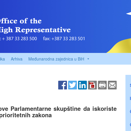
ika
Arhiva
Međunarodna zajednica u BiH
ove Parlamentarne skupštine da iskoriste
prioritetnih zakona