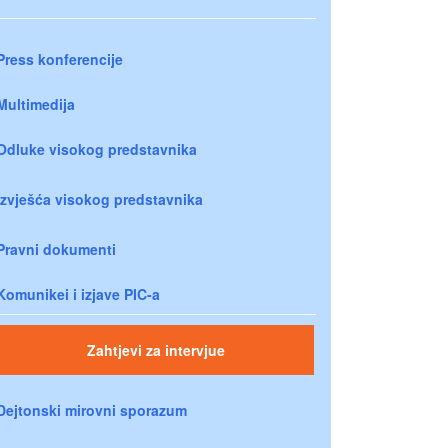
Press konferencije
Multimedija
Odluke visokog predstavnika
Izvješća visokog predstavnika
Pravni dokumenti
Komunikei i izjave PIC-a
Zahtjevi za intervjue
Dejtonski mirovni sporazum