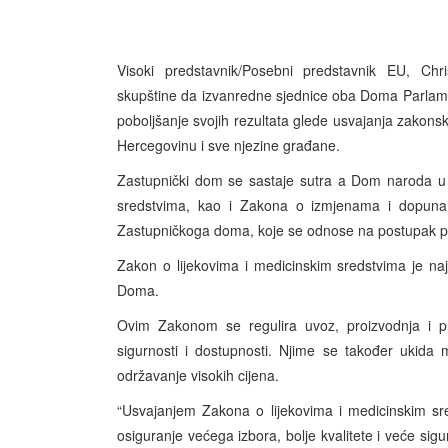
Visoki predstavnik/Posebni predstavnik EU, Chri
skupštine da izvanredne sjednice oba Doma Parlamen
poboljšanje svojih rezultata glede usvajanja zakonske
Hercegovinu i sve njezine građane.
Zastupnički dom se sastaje sutra a Dom naroda u 
sredstvima, kao i Zakona o izmjenama i dopuna
Zastupničkoga doma, koje se odnose na postupak pro
Zakon o lijekovima i medicinskim sredstvima je na
Doma.
Ovim Zakonom se regulira uvoz, proizvodnja i pro
sigurnosti i dostupnosti. Njime se također ukida
održavanje visokih cijena.
“Usvajanjem Zakona o lijekovima i medicinskim sre
osiguranje većega izbora, bolje kvalitete i veće sigur