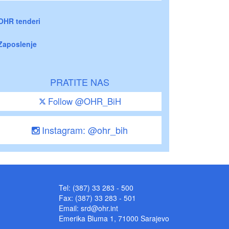
OHR tenderi
Zaposlenje
PRATITE NAS
Follow @OHR_BiH
Instagram: @ohr_bih
Tel: (387) 33 283 - 500
Fax: (387) 33 283 - 501
Email:
srd@ohr.int
Emerika Bluma 1, 71000 Sarajevo