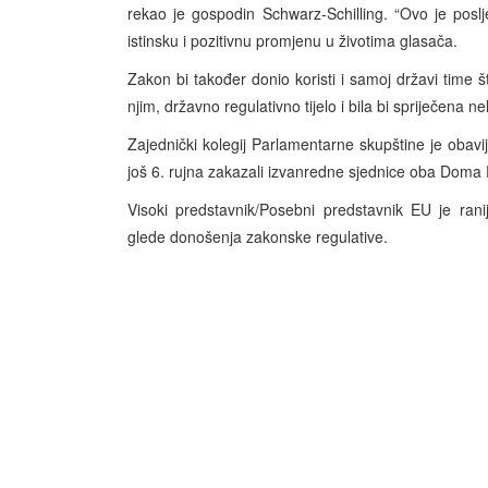
rekao je gospodin Schwarz-Schilling. “Ovo je posl
istinsku i pozitivnu promjenu u životima glasača.
Zakon bi također donio koristi i samoj državi time št
njim, državno regulativno tijelo i bila bi spriječena n
Zajednički kolegij Parlamentarne skupštine je oba
još 6. rujna zakazali izvanredne sjednice oba Doma
Visoki predstavnik/Posebni predstavnik EU je ranij
glede donošenja zakonske regulative.