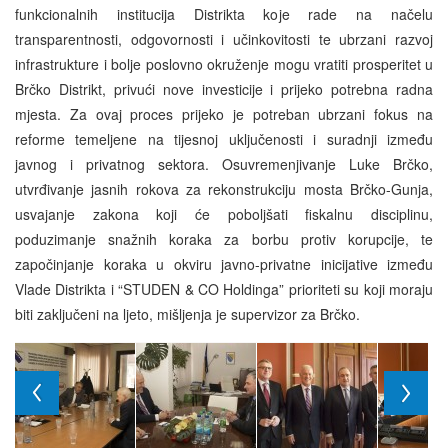
funkcionalnih institucija Distrikta koje rade na načelu
transparentnosti, odgovornosti i učinkovitosti te ubrzani razvoj
infrastrukture i bolje poslovno okruženje mogu vratiti prosperitet u
Brčko Distrikt, privući nove investicije i prijeko potrebna radna
mjesta. Za ovaj proces prijeko je potreban ubrzani fokus na
reforme temeljene na tijesnoj uključenosti i suradnji između
javnog i privatnog sektora. Osuvremenjivanje Luke Brčko,
utvrđivanje jasnih rokova za rekonstrukciju mosta Brčko-Gunja,
usvajanje zakona koji će poboljšati fiskalnu disciplinu,
poduzimanje snažnih koraka za borbu protiv korupcije, te
započinjanje koraka u okviru javno-privatne inicijative između
Vlade Distrikta i “STUDEN & CO Holdinga” prioriteti su koji moraju
biti zaključeni na ljeto, mišljenja je supervizor za Brčko.