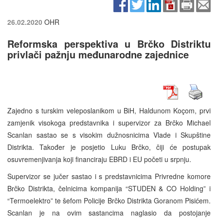
26.02.2020
OHR
Reformska perspektiva u Brčko Distriktu
privlači pažnju međunarodne zajednice
Zajedno s turskim veleposlanikom u BiH, Haldunom Koçom, prvi
zamjenik visokoga predstavnika i supervizor za Brčko Michael
Scanlan sastao se s visokim dužnosnicima Vlade i Skupštine
Distrikta. Također je posjetio Luku Brčko, čiji će postupak
osuvremenjivanja koji financiraju EBRD i EU početi u srpnju.
Supervizor se jučer sastao i s predstavnicima Privredne komore
Brčko Distrikta, čelnicima kompanija “STUDEN & CO Holding” i
“Termoelektro” te šefom Policije Brčko Distrikta Goranom Pisićem.
Scanlan je na ovim sastancima naglasio da postojanje