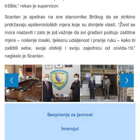
tržište,” rekao je supervizor.
Scanlan je apelirao na sve stanovnike Brčkog da se striktno
pridržavaju epidemioloških mjera koje su donijele vlasti. “Život se
mora nastaviti i zato je još važnije da svi građani poštuju zaštitne
mjere – nošenje maski, tjelesnu udaljenost i pranje ruku – kako bi
zaštitili sebe, svoje obitelji i svoju zajednicu od covida-19,”
naglasio je Scanlan.
Saopćenja za javnost
Intervjui