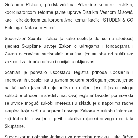
Goranom Pisićem, predstavnicima Privredne komore Distrikta,
koordinatoricom reforme javne uprave Distrikta Vesnom Mišović,
kao i direktoricom za korporativne komunikacije “STUDEN & CO
Holdinga” Natašom Pucar.
Supervizor Scanlan rekao je kako očekuje da se na sljedećoj
sjednici Skupštine usvoje Zakon o udrugama i fondacijama i
Zakon o pravima nacionalnih manjina, jer su oba od suštinske
važnosti za dobru upravu i socijalnu uključivost.
Scanlan je pohvalio uspostavu registra prihoda uposlenih i
imenovanih uposlenika u javnom sektoru prošloga mjeseca, jer se
na taj način javnosti daje prilika da ocijeni jesu li javne usluge
sukladne utrošenim sredstvima. Ovaj registar također pomaže da
se utvrde mogući sukobi interesa i u skladu je s naporima radne
skupine koja radi na pripremi novoga Zakona o sukobu interesa,
koji treba biti usvojen u prvih nekoliko mjeseci novoga mandata
Skupštine.
Supervizor je pohvalio Jedinicu za provedbu projekta Luke Brčko