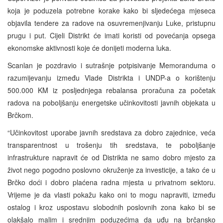
koja je poduzela potrebne korake kako bi sljedećega mjeseca
objavila tendere za radove na osuvremenjivanju Luke, pristupnu
prugu i put. Cijeli Distrikt će imati koristi od povećanja opsega
ekonomske aktivnosti koje će donijeti moderna luka.
Scanlan je pozdravio i sutrašnje potpisivanje Memoranduma o
razumijevanju između Vlade Distrikta i UNDP-a o korištenju
500.000 KM iz posljednjega rebalansa proračuna za početak
radova na poboljšanju energetske učinkovitosti javnih objekata u
Brčkom.
“Učinkovitost uporabe javnih sredstava za dobro zajednice, veća
transparentnost u trošenju tih sredstava, te poboljšanje
infrastrukture napravit će od Distrikta ne samo dobro mjesto za
život nego pogodno poslovno okruženje za investicije, a tako će u
Brčko doći i dobro plaćena radna mjesta u privatnom sektoru.
Vrijeme je da vlasti pokažu kako oni to mogu napraviti, između
ostalog i kroz uspostavu slobodnih poslovnih zona kako bi se
olakšalo malim i srednjim poduzećima da uđu na brčansko