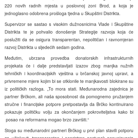
220 novih radnih mjesta u poslovnoj zoni Brod, a koja je
jednoglasno odobrena prošloga tjedna u Skupštini Distrikta.
Supervizor se sastao s visokim dužnosnicima Vlade i Skupštine
Distrikta te je pohvalio donošenje Strategije razvoja koja će
poslužiti da se osigura transparentan, nepolitičan i ravnomjeran
razvoj Distrikta u sljedećih sedam godina.
Međutim, ubrzana provedba donatorskih infrastrukturnih
projekata će i dalje predstavljati izazov zbog manjka nužnih
tehničkih i koordinacijskih vještina u brčanskoj javnoj upravi, a
privremene mjere kojim bi se otklonile te manjkavosti blokirane su
iz političkih razloga. „To mora stati. Međunarodna zajednica je
partner Brčkom, ali naša sposobnost da pomognemo pružanjem
stručne i financijske potpore pretpostavlja da Brčko kontinuirano
pokazuje političku volju za okončanjem pokroviteljstva kako bi
posao na reformama mogao brzo završiti.“
Stoga su međunarodni partneri Brčkog u prvi plan stavili potporu