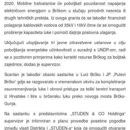
2020. Mobilne trafostanice će poboljšati pouzdanost napajanja
električnom energijom u Brčkom u slučaju prirodnih nesreća ili
drugih tehničkih prekida. Iz ovoga granta će se također financirati
polaganje kablovskih vodova od 35kV i 10kV čime će se omogućiti
proširenje kapaciteta luke i pomoći daljnja poslovna ulaganja.
Uključujući utopljavanje tri javne zdravstvene ustanove u cilju
poboljšanja energetske učinkovitosti u suradnji s UNDP-om, radi
se o pozitivnim primjerima kako koristiti resurse Brčkog za boljitak
zajednice, dodao je supervizor.
Scanlan je također obavio sastanke u Luci Brčko i JP „Putevi
Brčko“ gdje se razgovaralo o vremenskom okviru za kompletiranje
osuvremenjivanja luke i obnovi pristupa za teški teretni transport
iz Hrvatske i šire u brčansku luku preko novoga mosta Brčko-
Gunja.
Na sastanku s predstavnicima „STUDEN & CO Holdinga“
supervizor je informiran o planu provedbe posebne pogodbe
između vlasti Distrikta i „STUDEN-a“ koja će omogućiti otvaranje