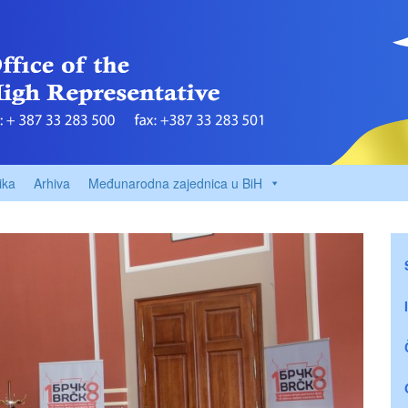
ika
Arhiva
Međunarodna zajednica u BiH