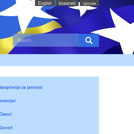
English
bosanski
cрпски
Saopćenja za javnost
Intervjui
Članci
Govori