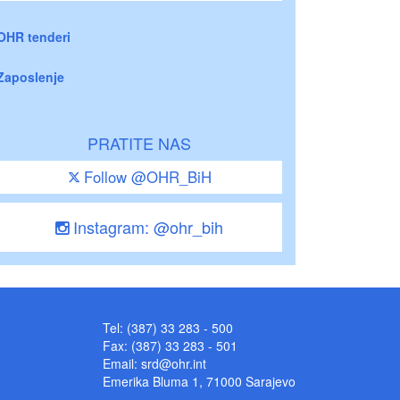
OHR tenderi
Zaposlenje
PRATITE NAS
Follow @OHR_BiH
Instagram: @ohr_bih
Tel: (387) 33 283 - 500
Fax: (387) 33 283 - 501
Email:
srd@ohr.int
Emerika Bluma 1, 71000 Sarajevo