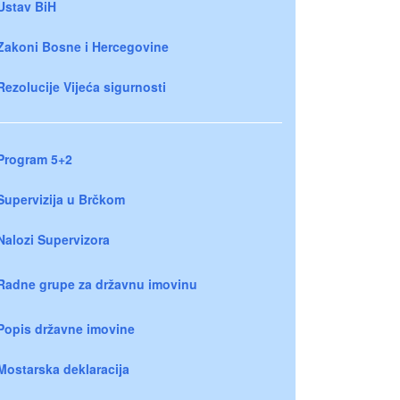
Ustav BiH
Zakoni Bosne i Hercegovine
Rezolucije Vijeća sigurnosti
Program 5+2
Supervizija u Brčkom
Nalozi Supervizora
Radne grupe za državnu imovinu
Popis državne imovine
Mostarska deklaracija