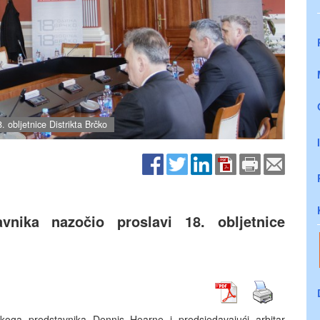
. obljetnice Distrikta Brčko
vnika nazočio proslavi 18. obljetnice
okoga predstavnika Dennis Hearne i predsjedavajući arbitar