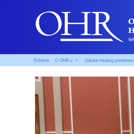
Početna
O OHR-u
Odluke visokog predstavn