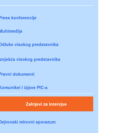
Press konferencije
Multimedija
Odluke visokog predstavnika
Izvješća visokog predstavnika
Pravni dokumenti
Komunikei i izjave PIC-a
Zahtjevi za intervjue
Dejtonski mirovni sporazum