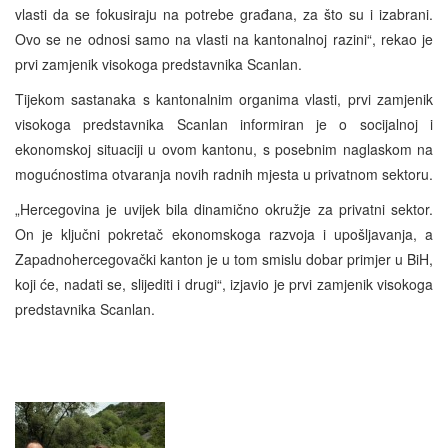
vlasti da se fokusiraju na potrebe građana, za što su i izabrani.
Ovo se ne odnosi samo na vlasti na kantonalnoj razini“, rekao je
prvi zamjenik visokoga predstavnika Scanlan.
Tijekom sastanaka s kantonalnim organima vlasti, prvi zamjenik
visokoga predstavnika Scanlan informiran je o socijalnoj i
ekonomskoj situaciji u ovom kantonu, s posebnim naglaskom na
mogućnostima otvaranja novih radnih mjesta u privatnom sektoru.
„Hercegovina je uvijek bila dinamično okružje za privatni sektor.
On je ključni pokretač ekonomskoga razvoja i upošljavanja, a
Zapadnohercegovački kanton je u tom smislu dobar primjer u BiH,
koji će, nadati se, slijediti i drugi“, izjavio je prvi zamjenik visokoga
predstavnika Scanlan.