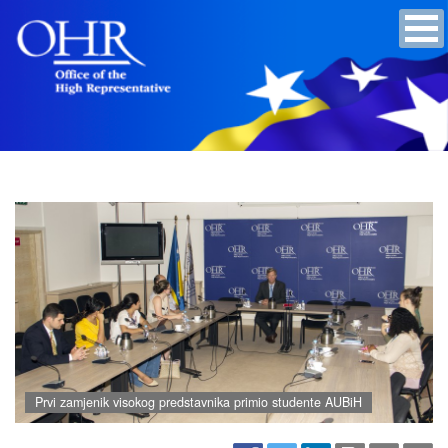
Prvi zamjenik visokog predstavnika primio studente AUBiH