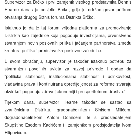
Supervizor za Brčko i prvi zamjenik visokog predstavnika Dennis
Hearne danas je posjetio Brčko, gdje je održao govor prilikom
otvaranja drugog Biznis foruma Distrikta Brčko.
Istaknuo je da je taj forum vrijedna platforma za promoviranje
Distrikta kao zajednice koja pogoduje investicijama, prvenstveno
stvaranjem novih poslovnih prilika i jačanjem partnerstva između
kreatora politike i predstavnika poslovne zajednice.
U svom obraćanju, supervizor je također istaknuo potrebu za
stvaranjem povoljnih uvjeta za razvoj privrede i dodao da
“politička stabilnost, institucionalna stabilnost i učinkovitost,
vladavina prava i kontinuirana opredijeljenost za reforme stvaraju
okvir koji pogoduje zdravoj ekonomiji i prosperitetnom društvu.”
Tijekom dana, supervizor Hearne također se sastao sa
zvaničnicima Distrikta, gradonačelnikom Sinišom Milićem,
dogradonačelnikom Antom Domićem, te s predsjedateljem
Skupštine Esedom Kadrićem i zamjenikom predsjedatelja Ivom
Filipovićem.