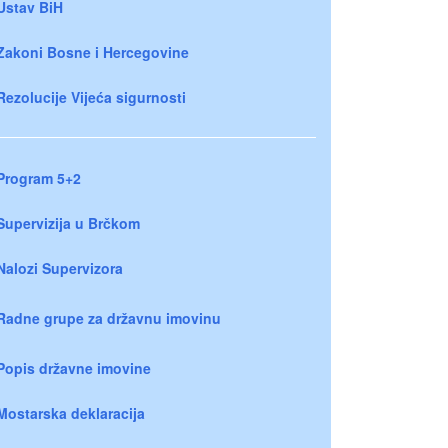
Ustav BiH
Zakoni Bosne i Hercegovine
Rezolucije Vijeća sigurnosti
Program 5+2
Supervizija u Brčkom
Nalozi Supervizora
Radne grupe za državnu imovinu
Popis državne imovine
Mostarska deklaracija