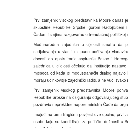
Prvi zamjenik visokog predstavnika Moore danas j
skupštine Republike Srpske Igorom Radojičićem i
Čađom i s njima razgovarao o trenutačnoj političkoj si
Međunarodna zajednica u cijelosti smatra da pol
sudjelovanja u vlasti, uz puno poštivanje vladavin
dovesti do opstruiranja aspiracija Bosne i Herc
zajednica u cijelosti očekuje da institucije nastav
mjeseca od kada je međustranački dijalog najavio k
moraju učinkovitije zajednički raditi, a ne vući svako
Prvi zamjenik visokog predstavnika Moore pohval
Republike Srpske na osiguranju odgovarajućeg stupn
pozdravio neprekidne napore ministra Čađe da organ
Imajući na umu tragičnu povijest ove općine, prvi 
osobe koje se kandidiraju za političke dužnosti u Sr