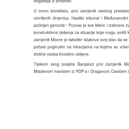
događaja iz prošlosti.
U ovom kontekstu, prvi zamjenik visokog predst
utvrđenih činjenica. Haaški tribunal i Međunarodni
počinjen genocid.“ Pozvao je sve lidere i izabrane z
konstruktivna rješenja za situacije koje mogu voditi 
zamjenik Moore je također istaknuo svoj stav da se o
počast poginulim na lokacijama na kojima su vršen
stotine osoba brutalno ubijene.
Tijekom svog posjeta Banjaluci prvi zamjenik
Mladenom Ivanićem iz PDP-a i Draganom Čavićem i