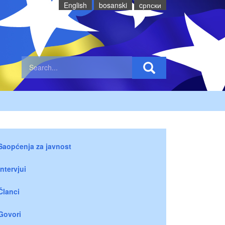
English
bosanski
cрпски
Saopćenja za javnost
Intervjui
Članci
Govori