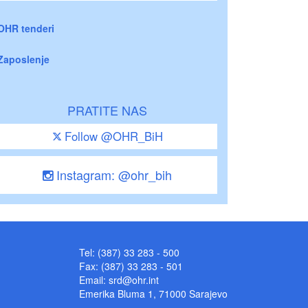
OHR tenderi
Zaposlenje
PRATITE NAS
Follow @OHR_BiH
Instagram: @ohr_bih
Tel: (387) 33 283 - 500
Fax: (387) 33 283 - 501
Email:
srd@ohr.int
Emerika Bluma 1, 71000 Sarajevo