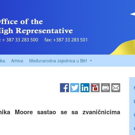
ika
Arhiva
Međunarodna zajednica u BiH
vnika Moore sastao se sa zvaničnicima