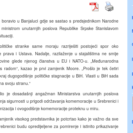
e boravio u Banjaluci gdje se sastao s predsjednikom Narodne
 ministrom unutarnjih poslova Republike Srpske Stanislavom
tuaciji.
itičke stranke same moraju razriješiti postojeći spor oko
e prava i Ustava. Nadalje, razilaženje u stajalištima ne smije
egovine glede njenog članstva u EU i NATO-u. „Međunarodna
e s radom“, kazao je prvi zamjenik Moore. „Prošlo je tek četiri
raj dugogodišnje političke stagnacije u BiH. Vlasti u BiH sada
 na svoju stranu.“
io je dosadašnji angažman Ministarstva unutarnjih poslova
ja sigurnosti u prigodi održavanja komemoracije u Srebrenici i
izacija i ovogodišnje komemoracije proteknu u miru.
zamjenik visokog predstavnika je potcrtao kako je važno da sve
ebrenici budu opredijeljene za pomirenje i istinito prikazivanje