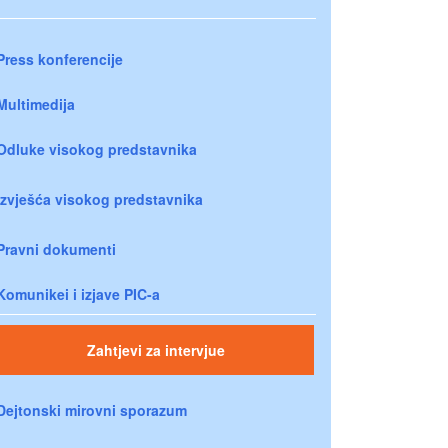
Press konferencije
Multimedija
Odluke visokog predstavnika
Izvješća visokog predstavnika
Pravni dokumenti
Komunikei i izjave PIC-a
Zahtjevi za intervjue
Dejtonski mirovni sporazum