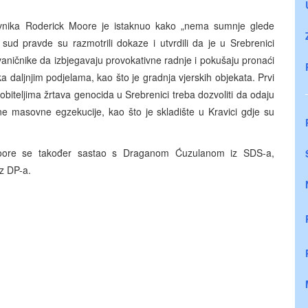
avnika Roderick Moore je istaknuo kako „nema sumnje glede
 sud pravde su razmotrili dokaze i utvrdili da je u Srebrenici
vaničnike da izbjegavaju provokativne radnje i pokušaju pronaći
ka daljnjim podjelama, kao što je gradnja vjerskih objekata. Prvi
biteljima žrtava genocida u Srebrenici treba dozvoliti da odaju
e masovne egzekucije, kao što je skladište u Kravici gdje su
 Moore se također sastao s Draganom Ćuzulanom iz SDS-a,
z DP-a.