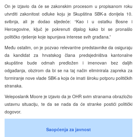
On je izjavio da će se zakonskim procesom u propisanom roku
utvrditi zakonitost odluke koju je Skupština SBK-a donijela 10.
svibnja, ali je dodao sljedeće: “Kao i u ostatku Bosne i
Hercegovine, ključ je pokrenuti dijalog kako bi se pronašlo
političko rješenje koje ispunjava interese svih građana.”
Među ostalim, on je pozvao relevantne predstavnike da osiguraju
da kandidat za hrvatskog člana predsjedništva kantonalne
skupštine bude odmah predložen i imenovan bez daljih
odgađanja, obzirom da bi se na taj način eliminirala zapreka za
formiranje nove vlade SBK-a koja će imati široku potporu političkih
stranaka.
Veleposlanik Moore je izjavio da je OHR svim stranama obrazložio
ustavnu situaciju, te da se nada da će stranke postići politički
dogovor.
Saopćenja za javnost