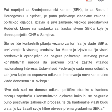
Put naprijed za Srednjobosanski kanton (SBK), te za Bosnu i
Hercegovinu u cijelosti, je puno poštivanje vladavine zakona i
političkog dijaloga, izjavio je prvi zamjenik visokog predstavnika
Roderick Moore na sastanku sa izaslasnstvom SBK-a koje je
danas posjetilo OHR u Sarajevu.
Što se tiče konkretnih pitanja vezano za formiranje vlade SBK-a,
prvi zamjenik visokog predstavnika Moore je izjavio da “je visoki
predstavnik opredijeljen da osigura poštivanje ustavnog prava
konstitutivnih naroda da pokrenu pitanje zaštite vitalnog
nacionalnog interesa. Ustavni sud Federacije sada mora odlučiti o
zahtjevu kojim se osporava odluka o imenovanju nove kantonalne
vlade donesena 10. svibnja.”
“Sve dok sud ne donese odluku, političke stranke u kantonu
moraju zajednički i konstruktivno djelovati kako bi se osiguralo
puno poštivanje zakonskih procesa, te da kantonalne vlasti budu
u stanju izvršavati svoje hitne obveze prema građanima SBK-a.”