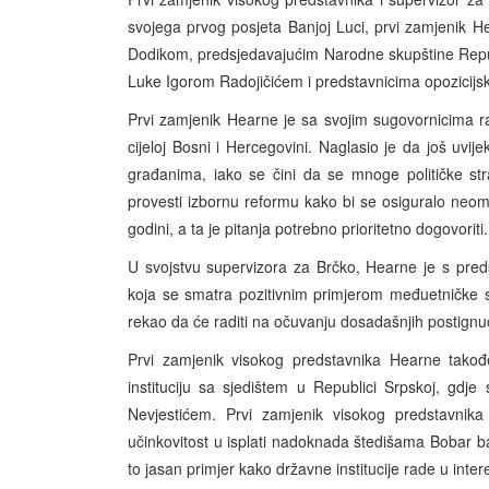
svojega prvog posjeta Banjoj Luci, prvi zamjenik
Dodikom, predsjedavajućim Narodne skupštine Repu
Luke Igorom Radojičićem i predstavnicima opozicijs
Prvi zamjenik Hearne je sa svojim sugovornicima razg
cijeloj Bosni i Hercegovini. Naglasio je da još uv
građanima, iako se čini da se mnoge političke st
provesti izbornu reformu kako bi se osiguralo neom
godini, a ta je pitanja potrebno prioritetno dogovoriti.
U svojstvu supervizora za Brčko, Hearne je s predst
koja se smatra pozitivnim primjerom međuetničke 
rekao da će raditi na očuvanju dosadašnjih postignuć
Prvi zamjenik visokog predstavnika Hearne takođe
instituciju sa sjedištem u Republici Srpskoj, gdje
Nevjestićem. Prvi zamjenik visokog predstavnik
učinkovitost u isplati nadoknada štedišama Bobar b
to jasan primjer kako državne institucije rade u inte