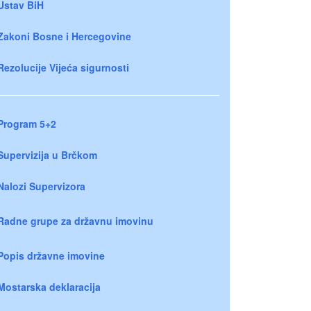
Ustav BiH
Zakoni Bosne i Hercegovine
Rezolucije Vijeća sigurnosti
Program 5+2
Supervizija u Brčkom
Nalozi Supervizora
Radne grupe za državnu imovinu
Popis državne imovine
Mostarska deklaracija