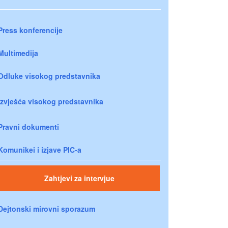
Press konferencije
Multimedija
Odluke visokog predstavnika
Izvješća visokog predstavnika
Pravni dokumenti
Komunikei i izjave PIC-a
Zahtjevi za intervjue
Dejtonski mirovni sporazum