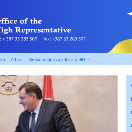
ika
Arhiva
Međunarodna zajednica u BiH