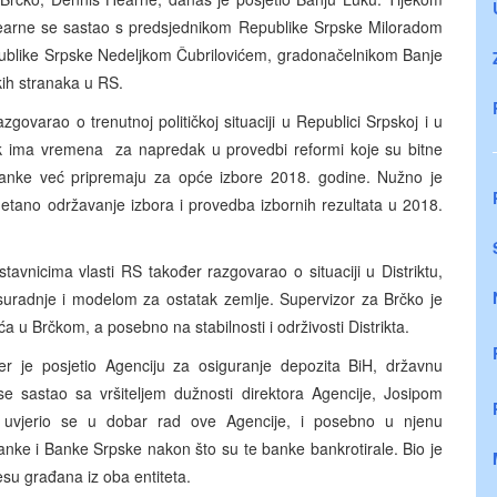
 Hearne se sastao s predsjednikom Republike Srpske Miloradom
blike Srpske Nedeljkom Čubrilovićem, gradonačelnikom Banje
kih stranaka u RS.
ovarao o trenutnoj političkoj situaciji u Republici Srpskoj i u
ijek ima vremena za napredak u provedbi reformi koje su bitne
ranke već pripremaju za opće izbore 2018. godine. Nužno je
etano održavanje izbora i provedba izbornih rezultata u 2018.
avnicima vlasti RS također razgovarao o situaciji u Distriktu,
suradnje i modelom za ostatak zemlje. Supervizor za Brčko je
a u Brčkom, a posebno na stabilnosti i održivosti Distrikta.
r je posjetio Agenciju za osiguranje depozita BiH, državnu
 se sastao sa vršiteljem dužnosti direktora Agencije, Josipom
a uvjerio se u dobar rad ove Agencije, i posebno u njenu
anke i Banke Srpske nakon što su te banke bankrotirale. Bio je
resu građana iz oba entiteta.