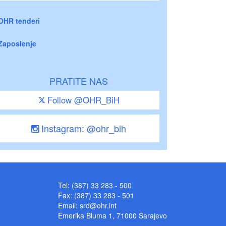
OHR tenderi
Zaposlenje
PRATITE NAS
Follow @OHR_BiH
Instagram: @ohr_bih
Tel: (387) 33 283 - 500
Fax: (387) 33 283 - 501
Email:
srd@ohr.int
Emerika Bluma 1, 71000 Sarajevo