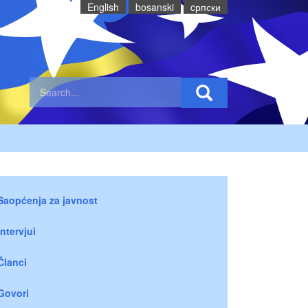
English
bosanski
cрпски
Saopćenja za javnost
Intervjui
Članci
Govori