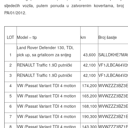
sljedećih vozila, putem ponuda u zatvorenim kovertama, broj
PA/01/2012.
LOT
Model – tip
km
Broj šasije
Land Rover Defender 130, TDi,
1
pick up, sa grtalicom za snijeg
43,600
SALLDKHE7MA
2
RENAULT Traffic 1.9D putnički
42,100
VF1JLBCA64V2
3
RENAULT Traffic 1.9D putnički
42,100
VF1JLBCA64V2
4
VW /Passat Variant TDI 4 motion
174,200
WVWZZZ3BZ3E
5
VW /Passat Variant TDI 4 motion
165,200
WVWZZZ3BZ3E
6
VW /Passat Variant TDI 4 motion
168,100
WVWZZZ3BZ3E
7
VW /Passat Variant TDI 4 motion
190,300
WVWZZZ3BZ1E
8
VW /Passat Variant TDI 4 motion
143,300
WVWZZZ3BZ1E