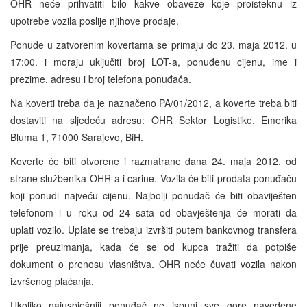
OHR neće prihvatiti bilo kakve obaveze koje proisteknu iz
upotrebe vozila poslije njihove prodaje.
Ponude u zatvorenim kovertama se primaju do 23. maja 2012. u
17:00. i moraju uključiti broj LOT-a, ponuđenu cijenu, ime i
prezime, adresu i broj telefona ponuđača.
Na koverti treba da je naznačeno PA/01/2012, a koverte treba biti
dostaviti na sljedeću adresu: OHR Sektor Logistike, Emerika
Bluma 1, 71000 Sarajevo, BiH.
Koverte će biti otvorene i razmatrane dana 24. maja 2012. od
strane službenika OHR-a i carine. Vozila će biti prodata ponuđaču
koji ponudi najveću cijenu. Najbolji ponuđač će biti obaviješten
telefonom i u roku od 24 sata od obavještenja će morati da
uplati vozilo. Uplate se trebaju izvršiti putem bankovnog transfera
prije preuzimanja, kada će se od kupca tražiti da potpiše
dokument o prenosu vlasništva. OHR neće čuvati vozila nakon
izvršenog plaćanja.
Ukoliko najuspješniji ponuđač ne ispuni sve gore navedene