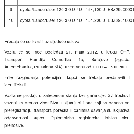
9
Toyota /Landcruiser 120 3.0 D-4D
154,100
JTEBZ29J3000
10
Toyota /Landcruiser 120 3.0 D-4D
151,200
JTEBZ29J1000
Prodaja će se izvršiti uz sljedeće uslove:
Vozila će se moći pogledati 21. maja 2012. u krugu OHR
Transport Hamdije Čemerlića 1a, Sarajevo (zgrada
Automehanika, iza salona KIA), u vremenu od 10.00 – 15.00 sati.
Prije razgledanja potencijalni kupci se trebaju predstaviti i
identificirati.
Vozila se prodaju u zatečenom stanju bez garancije. Svi troškovi
vezani za prenos vlasništva, uključujući i one koji se odnose na
preregistraciju, transport, poreska ili carinska davanja su isključiva
odgovornost kupca. Diplomatske registarske tablice nisu
prenosive.