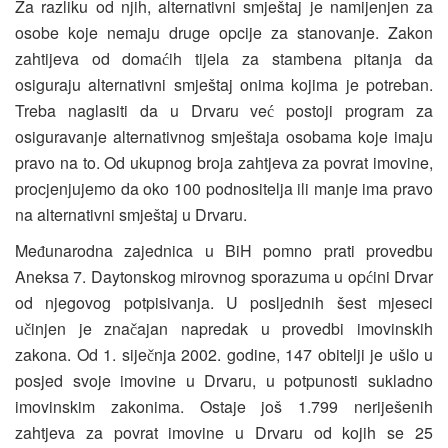
Za razliku od njih, alternativni smještaj je namijenjen za
osobe koje nemaju druge opcije za stanovanje. Zakon
zahtijeva od doma
ih tijela za stambena pitanja da
ć
osiguraju alternativni smještaj onima kojima je potreban.
Treba naglasiti da u Drvaru ve
postoji program za
ć
osiguravanje alternativnog smještaja osobama koje imaju
pravo na to. Od ukupnog broja zahtjeva za povrat imovine,
procjenjujemo da oko 100 podnositelja ili manje ima pravo
na alternativni smještaj u Drvaru.
Me
unarodna zajednica u BiH pomno prati provedbu
đ
Aneksa 7. Daytonskog mirovnog sporazuma u op
ini Drvar
ć
od njegovog potpisivanja. U posljednih šest mjeseci
u
injen je zna
ajan napredak u provedbi imovinskih
č
č
zakona. Od 1. sije
nja 2002. godine, 147 obitelji je ušlo u
č
posjed svoje imovine u Drvaru, u potpunosti sukladno
imovinskim zakonima. Ostaje još 1.799 neriješenih
zahtjeva za povrat imovine u Drvaru od kojih se 25