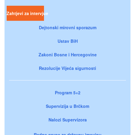
Zahtjevi za intervjue
Dejtonski mirovni sporazum
Ustav BiH
Zakoni Bosne i Hercegovine
Rezolucije Vijeća sigurnosti
Program 5+2
Supervizija u Brčkom
Nalozi Supervizora
Radne grupe za državnu imovinu