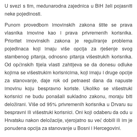
U svezi s tim, me
unarodna zajednica u BiH
eli pojasniti
đ
ž
neke pojedinosti.
Punom provedbom imovinskih zakona štite se prava
vlasnika imovine kao i prava privremenih korisnika.
Prioritet imovinskih zakona je reguliranje problema
pojedinaca koji imaju više opcija za rješenje svog
stambenog pitanja, odnosno pitanja višestrukih korisnika.
Od op
inskih tijela vlasti zahtijeva se da donesu odluke
ć
kojima se višestrukim korisnicima, koji imaju i druge opcije
za stanovanje, daje rok od petnaest dana da napuste
imovinu koju bespravno koriste. Ukoliko se višestruki
korisnici ne budu ponašali sukladno zakonu, moraju biti
delo
irani. Više od 95% privremenih korisnika u Drvaru su
ž
bespravni ili višestruki korisnici. Oni koji odaberu da odu u
Hrvatsku nakon delo
acije, vjerojatno su ve
dobili ili im je
ž
ć
ponu
ena opcija za stanovanje u Bosni i Hercegovini.
đ