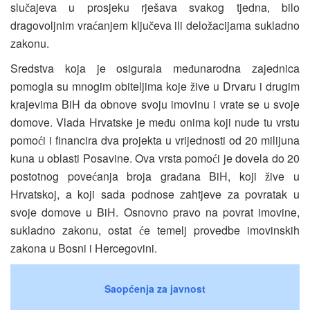
slu
ajeva u prosjeku rješava svakog tjedna, bilo
č
dragovoljnim vra
anjem klju
eva ili delo
acijama sukladno
ć
č
ž
zakonu.
Sredstva koja je osigurala me
unarodna zajednica
đ
pomogla su mnogim obiteljima koje
ive u Drvaru i drugim
ž
krajevima BiH da obnove svoju imovinu i vrate se u svoje
domove. Vlada Hrvatske je me
u onima koji nude tu vrstu
đ
pomo
i i financira dva projekta u vrijednosti od 20 milijuna
ć
kuna u oblasti Posavine. Ova vrsta pomo
i je dovela do 20
ć
postotnog pove
anja broja gra
ana BiH, koji
ive u
ć
đ
ž
Hrvatskoj, a koji sada podnose zahtjeve za povratak u
svoje domove u BiH. Osnovno pravo na povrat imovine,
sukladno zakonu, ostat
e temelj provedbe imovinskih
ć
zakona u Bosni i Hercegovini.
Saopćenja za javnost