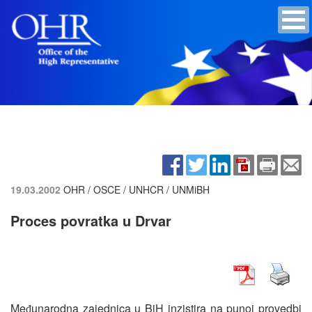
19.03.2002
OHR / OSCE / UNHCR / UNMiBH
Proces povratka u Drvar
Me
unarodna zajednica u BiH inzistira na punoj provedbi
đ