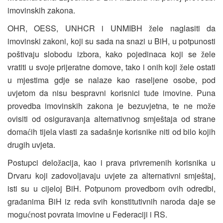
imovinskih zakona.
OHR, OESS, UNHCR i UNMIBH
ele naglasiti da
ž
imovinski zakoni, koji su sada na snazi u BiH, u potpunosti
poštivaju slobodu izbora, kako pojedinaca koji se
ele
ž
vratiti u svoje prijeratne domove, tako i onih koji
ele ostati
ž
u mjestima gdje se nalaze kao raseljene osobe, pod
uvjetom da nisu bespravni korisnici tu
e imovine. Puna
đ
provedba imovinskih zakona je bezuvjetna, te ne mo
e
ž
ovisiti od osiguravanja alternativnog smještaja od strane
doma
ih tijela vlasti za sadašnje korisnike niti od bilo kojih
ć
drugih uvjeta.
Postupci delo
acija, kao i prava privremenih korisnika u
ž
Drvaru koji zadovoljavaju uvjete za alternativni smještaj,
isti su u cijeloj BiH. Potpunom provedbom ovih odredbi,
gra
anima BiH iz reda svih konstitutivnih naroda daje se
đ
mogu
nost povrata imovine u Federaciji i RS.
ć