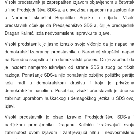
Visoki predstavnik je zaprepašten izjavom objavljenom u četvrtak
u ime Predsjedništva SDS-a, a u svezi sa napadom na zastupnika
u Narodnoj skupštini Republike Srpske u srijedu. Visoki
predstavnik očekuje da Predsjedništvo SDS-a, čiji je predsjednik
Dragan Kalinić, izda nedvosmislenu ispravku te izjave.
Visoki predstavnik je jasno izrazio svoje viđenje da je napad na
demokratski izabranog predstavnika u Narodnoj skupštini, napad
na Narodnu skupštinu i na demokratski proces. On je zabrinut da
je incident namjerno iskrivljen od strane SDS-a zbog političkih
razloga. Ponašanje SDS-a nije ponašanje ozbiljne političke partije
koja radi u demokratskom društvu i koja je privržena
demokratskim načelima. Posebice, visoki predstavnik je duboko
zabrinut uporabom huškačkog i demagoškog jezika u SDS-ovoj
izjavi.
Visoki predstavnik je pisao izravno Predsjedništvu SDS-a i
partijskom predsjedniku Draganu Kaliniću izražavajući svoju
zabrinutost ovom izjavom i zahtijevajući hitnu i nedvosmislenu