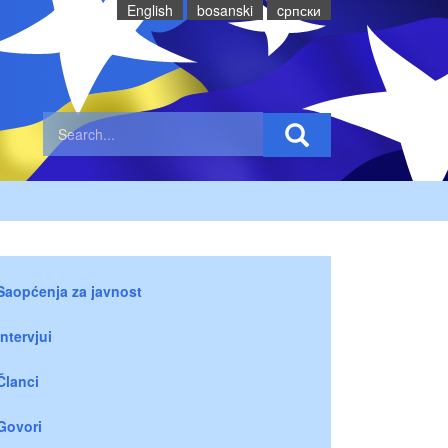
English
bosanski
cрпски
Saopćenja za javnost
Intervjui
Članci
Govori