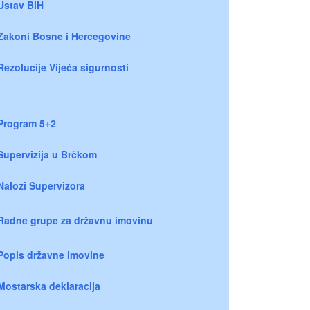
Ustav BiH
Zakoni Bosne i Hercegovine
Rezolucije Vijeća sigurnosti
Program 5+2
Supervizija u Brčkom
Nalozi Supervizora
Radne grupe za državnu imovinu
Popis državne imovine
Mostarska deklaracija