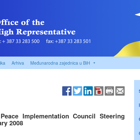
ika
Arhiva
Međunarodna zajednica u BiH
 Peace Implementation Council Steering
ary 2008