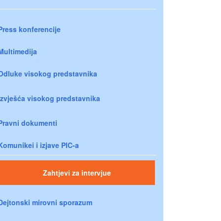
Press konferencije
Multimedija
Odluke visokog predstavnika
Izvješća visokog predstavnika
Pravni dokumenti
Komunikei i izjave PIC-a
Zahtjevi za intervjue
Dejtonski mirovni sporazum