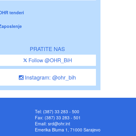
OHR tenderi
Zaposlenje
PRATITE NAS
Follow @OHR_BiH
Instagram: @ohr_bih
Tel: (387) 33 283 - 500
Fax: (387) 33 283 - 501
Email:
srd@ohr.int
Emerika Bluma 1, 71000 Sarajevo