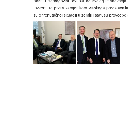
Bosni i Hercegovini prvi put od svojeg imenovanja
Inzkom, te prvim zamjenikom visokoga predstavnik
su o trenutačnoj situaciji u zemlji i statusu provedbe