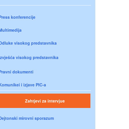
Press konferencije
Multimedija
Odluke visokog predstavnika
Izvješća visokog predstavnika
Pravni dokumenti
Komunikei i izjave PIC-a
Zahtjevi za intervjue
Dejtonski mirovni sporazum