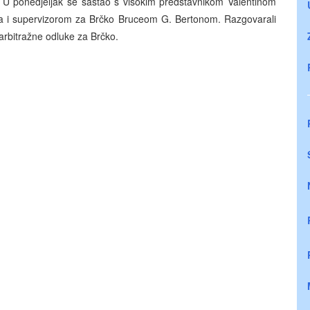
. U ponedjeljak se sastao s visokim predstavnikom Valentinom
a i supervizorom za Brčko Bruceom G. Bertonom. Razgovarali
 arbitražne odluke za Brčko.