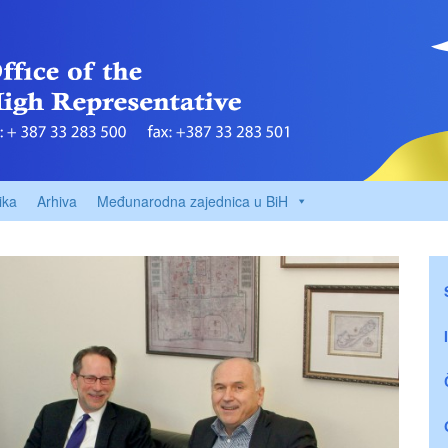
ika
Arhiva
Međunarodna zajednica u BiH