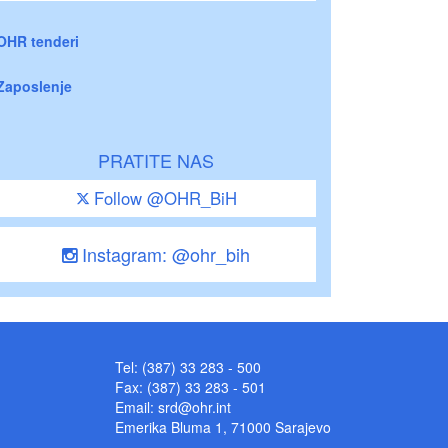
OHR tenderi
Zaposlenje
PRATITE NAS
Follow @OHR_BiH
Instagram: @ohr_bih
Tel: (387) 33 283 - 500
Fax: (387) 33 283 - 501
Email:
srd@ohr.int
Emerika Bluma 1, 71000 Sarajevo