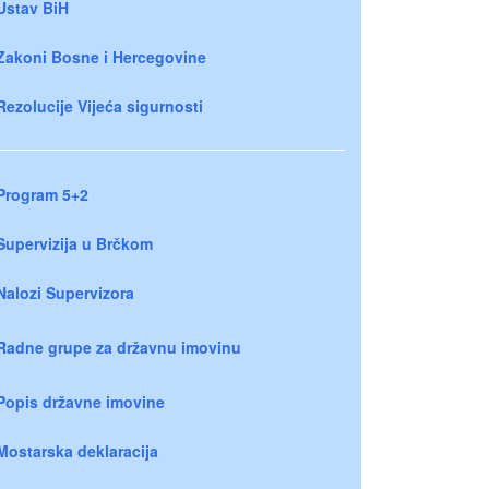
Ustav BiH
Zakoni Bosne i Hercegovine
Rezolucije Vijeća sigurnosti
Program 5+2
Supervizija u Brčkom
Nalozi Supervizora
Radne grupe za državnu imovinu
Popis državne imovine
Mostarska deklaracija