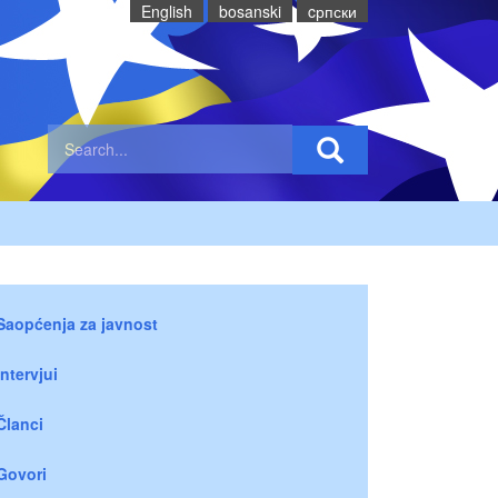
English
bosanski
cрпски
Saopćenja za javnost
Intervjui
Članci
Govori