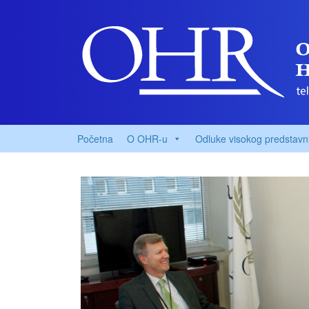
Početna
O OHR-u
Odluke visokog predstavn