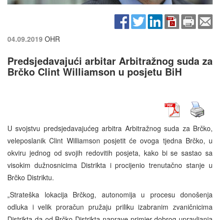
04.09.2019
OHR
Predsjedavajući arbitar Arbitražnog suda za
Brčko Clint Williamson u posjetu BiH
U svojstvu predsjedavajućeg arbitra Arbitražnog suda za Brčko,
veleposlanik Clint Williamson posjetit će ovoga tjedna Brčko, u
okviru jednog od svojih redovitih posjeta, kako bi se sastao sa
visokim dužnosnicima Distrikta i procijenio trenutačno stanje u
Brčko Distriktu.
„Strateška lokacija Brčkog, autonomija u procesu donošenja
odluka i velik proračun pružaju priliku izabranim zvaničnicima
Distrikta da od Brčko Distrikta naprave primjer dobrog upravljanja