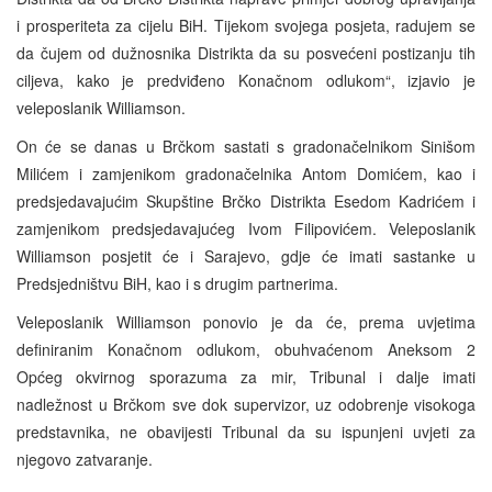
i prosperiteta za cijelu BiH. Tijekom svojega posjeta, radujem se
da čujem od dužnosnika Distrikta da su posvećeni postizanju tih
ciljeva, kako je predviđeno Konačnom odlukom“, izjavio je
veleposlanik Williamson.
On će se danas u Brčkom sastati s gradonačelnikom Sinišom
Milićem i zamjenikom gradonačelnika Antom Domićem, kao i
predsjedavajućim Skupštine Brčko Distrikta Esedom Kadrićem i
zamjenikom predsjedavajućeg Ivom Filipovićem. Veleposlanik
Williamson posjetit će i Sarajevo, gdje će imati sastanke u
Predsjedništvu BiH, kao i s drugim partnerima.
Veleposlanik Williamson ponovio je da će, prema uvjetima
definiranim Konačnom odlukom, obuhvaćenom Aneksom 2
Općeg okvirnog sporazuma za mir, Tribunal i dalje imati
nadležnost u Brčkom sve dok supervizor, uz odobrenje visokoga
predstavnika, ne obavijesti Tribunal da su ispunjeni uvjeti za
njegovo zatvaranje.