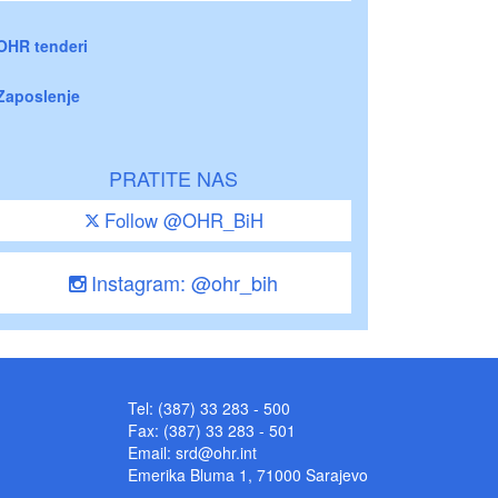
OHR tenderi
Zaposlenje
PRATITE NAS
Follow @OHR_BiH
Instagram: @ohr_bih
Tel: (387) 33 283 - 500
Fax: (387) 33 283 - 501
Email:
srd@ohr.int
Emerika Bluma 1, 71000 Sarajevo