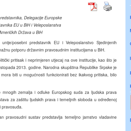
predstavnika, Delegacije Europske
avnika EU u BiH i Veleposlanstva
 Američkih Država u BiH
unije/posebni predstavnik EU i Veleposlanstvo Sjedinjenih
snažnu potporu državnim pravosudnim institucijama u BiH.
čki pritisak i neprimjeren utjecaj na ove institucije, kao što je
listopada 2013. godine. Narodna skupština Republike Srpske je
mora biti u mogućnosti funkcionirati bez ikakvog pritiska, bilo
iče mnogih zemalja i odluke Europskog suda za ljudska prava
tava za zaštitu ljudskih prava i temeljnih sloboda u određenoj
ti pravosuđa.
n pravosudni sustav predstavlja temeljno jamstvo vladavine