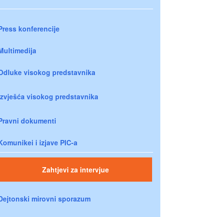
Press konferencije
Multimedija
Odluke visokog predstavnika
Izvješća visokog predstavnika
Pravni dokumenti
Komunikei i izjave PIC-a
Zahtjevi za intervjue
Dejtonski mirovni sporazum