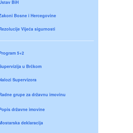
Ustav BiH
Zakoni Bosne i Hercegovine
Rezolucije Vijeća sigurnosti
Program 5+2
Supervizija u Brčkom
Nalozi Supervizora
Radne grupe za državnu imovinu
Popis državne imovine
Mostarska deklaracija