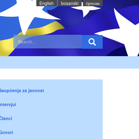
English
bosanski
cрпски
Saopćenja za javnost
Intervjui
Članci
Govori