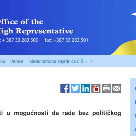
ika
Arhiva
Međunarodna zajednica u BiH
iti u mogućnosti da rade bez političkog