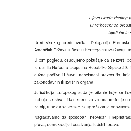
Izjava Ureda visokog 
unije/posebnog predst
Sjedinjenih
Ured visokog predstavnika, Delegacija Europske 
Američkih Država u Bosni i Hercegovini izražavaju 
U tom pogledu, osuđujemo pokušaje da se izvrši politi
to učinila Narodna skupština Republike Srpske 29. 
dužna poštivati i čuvati neovisnost pravosuđa, koje 
zakonodavnih ili izvršnih organa.
Jurisdikcija Europskog suda je pitanje koje se t
trebaju se shvatiti kao sredstvo za unapređenje sus
zemlji, a ne da se koriste za ugrožavanje neovisnos
Naglašavamo da sposoban, neovisan i nepristrasa
prava, demokracije i poštivanja ljudskih prava.