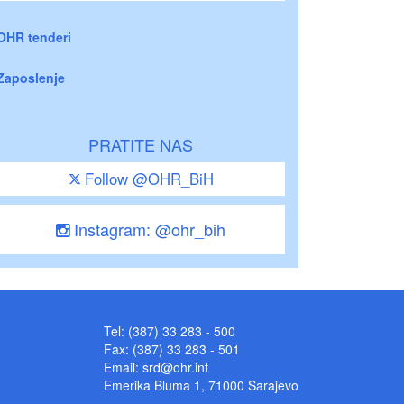
OHR tenderi
Zaposlenje
PRATITE NAS
Follow @OHR_BiH
Instagram: @ohr_bih
Tel: (387) 33 283 - 500
Fax: (387) 33 283 - 501
Email:
srd@ohr.int
Emerika Bluma 1, 71000 Sarajevo