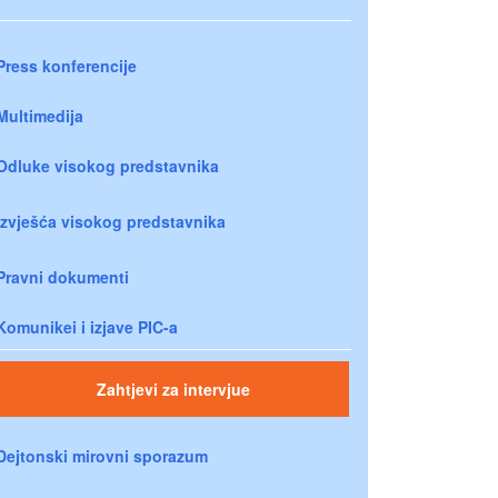
Press konferencije
Multimedija
Odluke visokog predstavnika
Izvješća visokog predstavnika
Pravni dokumenti
Komunikei i izjave PIC-a
Zahtjevi za intervjue
Dejtonski mirovni sporazum