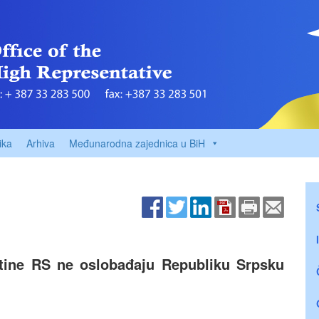
ika
Arhiva
Međunarodna zajednica u BiH
tine RS ne oslobađaju Republiku Srpsku