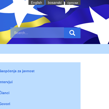
English
bosanski
cрпски
Saopćenja za javnost
Intervjui
Članci
Govori