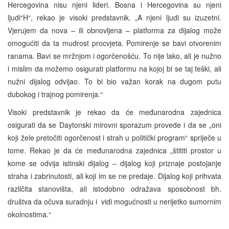
Hercegovina nisu njeni lideri. Bosna i Hercegovina su njeni
ljudi“H“, rekao je visoki predstavnik. „A njeni ljudi su izuzetni.
Vjerujem da nova – ili obnovljena – platforma za dijalog može
omogućiti da ta mudrost procvjeta. Pomirenje se bavi otvorenim
ranama. Bavi se mržnjom i ogorčenošću. To nije lako, ali je nužno
i mislim da možemo osigurati platformu na kojoj bi se taj teški, ali
nužni dijalog odvijao. To bi bio važan korak na dugom putu
dubokog i trajnog pomirenja.“
Visoki predstavnik je rekao da će međunarodna zajednica
osigurati da se Daytonski mirovni sporazum provede i da se „oni
koji žele pretočiti ogorčenost i strah u politički program“ spriječe u
tome. Rekao je da će međunarodna zajednica „štititi prostor u
kome se odvija istinski dijalog – dijalog koji priznaje postojanje
straha i zabrinutosti, ali koji im se ne predaje. Dijalog koji prihvata
različita stanovišta, ali istodobno odražava sposobnost bh.
društva da očuva suradnju i vidi mogućnosti u nerijetko sumornim
okolnostima.“