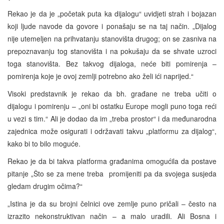
Rekao je da je „početak puta ka dijalogu“ uvidjeti strah i bojazan
koji ljude navode da govore i ponašaju se na taj način. „Dijalog
nije utemeljen na prihvatanju stanovišta drugog; on se zasniva na
prepoznavanju tog stanovišta i na pokušaju da se shvate uzroci
toga stanovišta. Bez takvog dijaloga, neće biti pomirenja –
pomirenja koje je ovoj zemlji potrebno ako želi ići naprijed.“
Visoki predstavnik je rekao da bh. građane ne treba učiti o
dijalogu i pomirenju – „oni bi ostatku Europe mogli puno toga reći
u vezi s tim.“ Ali je dodao da im „treba prostor“ i da međunarodna
zajednica može osigurati i održavati takvu „platformu za dijalog“,
kako bi to bilo moguće.
Rekao je da bi takva platforma građanima omogućila da postave
pitanje „Što se za mene treba promijeniti pa da svojega susjeda
gledam drugim očima?“
„Istina je da su brojni čelnici ove zemlje puno pričali – često na
izrazito nekonstruktivan način – a malo uradili. Ali Bosna i