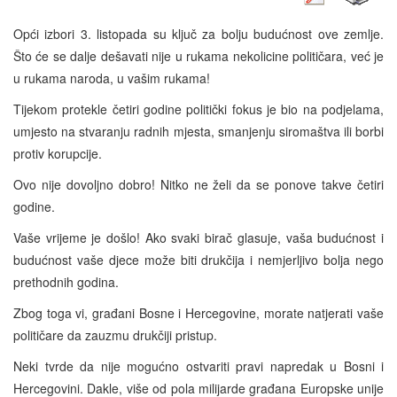
Opći izbori 3. listopada su ključ za bolju budućnost ove zemlje.
Što će se dalje dešavati nije u rukama nekolicine političara, već je
u rukama naroda, u vašim rukama!
Tijekom protekle četiri godine politički fokus je bio na podjelama,
umjesto na stvaranju radnih mjesta, smanjenju siromaštva ili borbi
protiv korupcije.
Ovo nije dovoljno dobro! Nitko ne želi da se ponove takve četiri
godine.
Vaše vrijeme je došlo! Ako svaki birač glasuje, vaša budućnost i
budućnost vaše djece može biti drukčija i nemjerljivo bolja nego
prethodnih godina.
Zbog toga vi, građani Bosne i Hercegovine, morate natjerati vaše
političare da zauzmu drukčiji pristup.
Neki tvrde da nije mogućno ostvariti pravi napredak u Bosni i
Hercegovini. Dakle, više od pola milijarde građana Europske unije