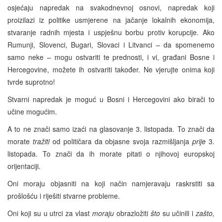
osjećaju napredak na svakodnevnoj osnovi, napredak koji
proizilazi iz politike usmjerene na jačanje lokalnih ekonomija,
stvaranje radnih mjesta i uspješnu borbu protiv korupcije. Ako
Rumunji, Slovenci, Bugari, Slovaci i Litvanci – da spomenemo
samo neke – mogu ostvariti te prednosti, i vi, građani Bosne i
Hercegovine, možete ih ostvariti također. Ne vjerujte onima koji
tvrde suprotno!
Stvarni napredak je moguć u Bosni i Hercegovini ako birači to
učine mogućim.
A to ne znači samo izaći na glasovanje 3. listopada. To znači da
morate
tražiti
od političara da objasne svoja razmišljanja
prije
3.
listopada. To znači da ih morate pitati o njihovoj europskoj
orijentaciji.
Oni moraju objasniti na koji način namjeravaju raskrstiti sa
prošlošću i riješiti stvarne probleme.
Oni koji su u utrci za vlast
moraju
obrazložiti
što
su učinili i
zašto,