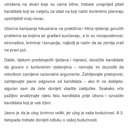
utrošena na stvari koje su vama bitne, trebate unaprijed pitati
kandidate koji se natječu za vlast na koji način konkretno planiraju
upotrijebiti ovaj novac.
Izborna kampanja fokusirana na praktična i hitna rješenja gorućih
problema sa kojima se građani suočavaju, a to su nezaposlenost,
siromaštvo, kriminal i korupcija, najbolji je način da se zemlja vrati
na pravi put.
Dakle, tijekom predstojećih tjedana i mjeseci, obvežite kandidate
da govore o konkretnim rješenjima – nemojte im dozvoliti da
retorikom zamijene racionalne argumente. Zahtijevajte pristojnost,
zahtijevajte jasne odgovore od kandidata – ako ih ne dobijete,
siguran sam da ćete donijeti vlastite zaključke. Svakako vrlo
pažljivo analizirajte cijelu listu kandidata prije izbora i označite
kandidata koji je vaš izbor.
Jasno je da je ulog iznimno veliki, jer ulog je vaša budućnost. A 3.
listopada trebate donijeti odluku o vašoj budućnosti.