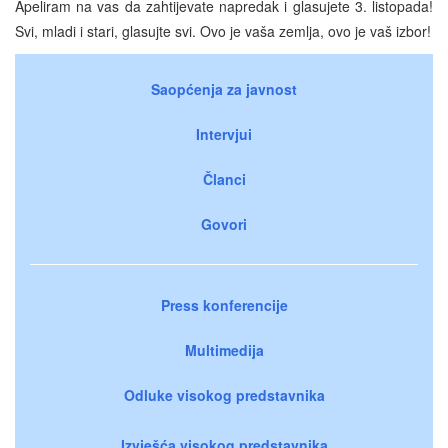
Apeliram na vas da zahtijevate napredak i glasujete 3. listopada!
Svi, mladi i stari, glasujte svi. Ovo je vaša zemlja, ovo je vaš izbor!
Saopćenja za javnost
Intervjui
Članci
Govori
Press konferencije
Multimedija
Odluke visokog predstavnika
Izvješća visokog predstavnika