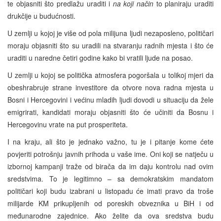
te objasniti što predlažu uraditi i
na koji način
to planiraju uraditi
drukčije u budućnosti.
U zemlji u kojoj je više od pola milijuna ljudi nezaposleno, političari
moraju objasniti što su uradili na stvaranju radnih mjesta i što će
uraditi u naredne četiri godine kako bi vratili ljude na posao.
U zemlji u kojoj se politička atmosfera pogoršala u tolikoj mjeri da
obeshrabruje strane investitore da otvore nova radna mjesta u
Bosni i Hercegovini i većinu mladih ljudi dovodi u situaciju da žele
emigrirati, kandidati moraju objasniti što će učiniti da Bosnu i
Hercegovinu vrate na put prosperiteta.
I na kraju, ali što je jednako važno, tu je i pitanje kome ćete
povjeriti potrošnju javnih prihoda u vaše ime. Oni koji se natječu u
izbornoj kampanji traže od birača da im daju kontrolu nad ovim
sredstvima. To je legitimno – sa demokratskim mandatom
političari koji budu izabrani u listopadu će imati pravo da troše
milijarde KM prikupljenih od poreskih obveznika u BiH i od
međunarodne zajednice. Ako želite da ova sredstva budu