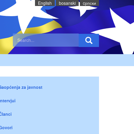
English
bosanski
cрпски
Saopćenja za javnost
Intervjui
Članci
Govori