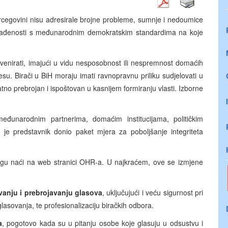
Hercegovini nisu adresirale brojne probleme, sumnje i nedoumice
sklađenosti s međunarodnim demokratskim standardima na koje
rvenirati, imajući u vidu nesposobnost ili nespremnost domaćih
su. Birači u BiH moraju imati ravnopravnu priliku sudjelovati u
vatno prebrojan i ispoštovan u kasnijem formiranju vlasti. Izborne
eđunarodnim partnerima, domaćim institucijama, političkim
i je predstavnik donio paket mjera za poboljšanje integriteta
e mogu naći na web stranici OHR-a. U najkraćem, ove se izmjene
ovanju i prebrojavanju glasova
, uključujući i veću sigurnost pri
lasovanja, te profesionalizaciju biračkih odbora.
a
, pogotovo kada su u pitanju osobe koje glasuju u odsustvu i