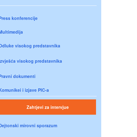
Press konferencije
Multimedija
Odluke visokog predstavnika
Izvješća visokog predstavnika
Pravni dokumenti
Komunikei i izjave PIC-a
Zahtjevi za intervjue
Dejtonski mirovni sporazum