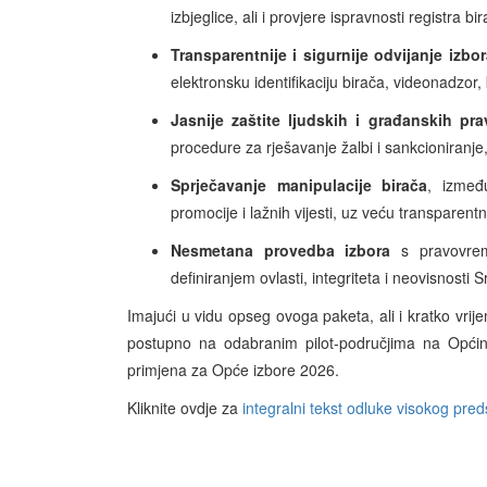
izbjeglice, ali i provjere ispravnosti registra bi
Transparentnije i sigurnije odvijanje izb
elektronsku identifikaciju birača, videonadzor
Jasnije zaštite ljudskih i građanskih prav
procedure za rješavanje žalbi i sankcioniranje
Sprječavanje manipulacije birača
, izmeđ
promocije i lažnih vijesti, uz veću transparent
Nesmetana provedba izbora
s pravovrem
definiranjem ovlasti, integriteta i neovisnosti
Imajući u vidu opseg ovoga paketa, ali i kratko vrij
postupno na odabranim pilot-područjima na Općins
primjena za Opće izbore 2026.
Kliknite ovdje za
integralni tekst odluke visokog pred