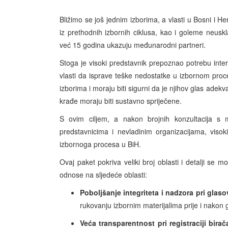
Bližimo se još jednim izborima, a vlasti u Bosni i 
iz prethodnih izbornih ciklusa, kao i goleme neu
već 15 godina ukazuju međunarodni partneri.
Stoga je visoki predstavnik prepoznao potrebu inte
vlasti da isprave teške nedostatke u izbornom proce
izborima i moraju biti sigurni da je njihov glas adek
krađe moraju biti sustavno spriječene.
S ovim ciljem, a nakon brojnih konzultacija s m
predstavnicima i nevladinim organizacijama, visok
izbornoga procesa u BiH.
Ovaj paket pokriva veliki broj oblasti i detalji s
odnose na sljedeće oblasti:
Poboljšanje integriteta i nadzora pri glas
rukovanju izbornim materijalima prije i nakon g
Veća transparentnost pri registraciji birač