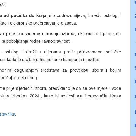
rača.
ora od početka do kraja
, što podrazumijeva, između ostalog, i
, kao i elektronsko prebrojavanje glasova.
a prije, za vrijeme i poslije izbora
, uključujući i preciznije
, te poboljšanje rodne ravnopravnosti.
u ostalog i strožijim mjerama protiv prijevremene političke
nost kada je u pitanju financiranje kampanja i medija.
enim osiguranjem sredstava za provedbu izbora i boljim
 Središnjega izbornog
eme prije sljedećih izbora, predviđeno je da se ove mjere uvode
kim izborima 2024., kako bi se testirala i omogućila široka
stavnika
.