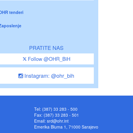
OHR tenderi
Zaposlenje
PRATITE NAS
Follow @OHR_BiH
Instagram: @ohr_bih
Tel: (387) 33 283 - 500
Fax: (387) 33 283 - 501
Email:
srd@ohr.int
Emerika Bluma 1, 71000 Sarajevo