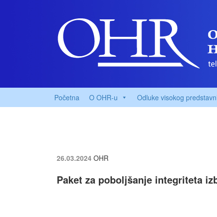
Početna
O OHR-u
Odluke visokog predstavn
26.03.2024
OHR
Paket za poboljšanje integriteta i