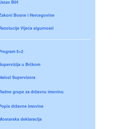
Ustav BiH
Zakoni Bosne i Hercegovine
Rezolucije Vijeća sigurnosti
Program 5+2
Supervizija u Brčkom
Nalozi Supervizora
Radne grupe za državnu imovinu
Popis državne imovine
Mostarska deklaracija