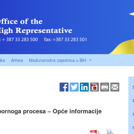
ika
Arhiva
Međunarodna zajednica u BiH
zbornoga procesa – Opće informacije