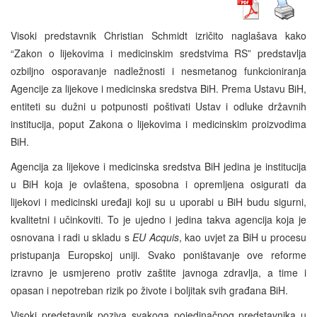
Visoki predstavnik Christian Schmidt izričito naglašava kako
“Zakon o lijekovima i medicinskim sredstvima RS” predstavlja
ozbiljno osporavanje nadležnosti i nesmetanog funkcioniranja
Agencije za lijekove i medicinska sredstva BiH. Prema Ustavu BiH,
entiteti su dužni u potpunosti poštivati ​​Ustav i odluke državnih
institucija, poput Zakona o lijekovima i medicinskim proizvodima
BiH.
Agencija za lijekove i medicinska sredstva BiH jedina je institucija
u BiH koja je ovlaštena, sposobna i opremljena osigurati da
lijekovi i medicinski uređaji koji su u uporabi u BiH budu sigurni,
kvalitetni i učinkoviti. To je ujedno i jedina takva agencija koja je
osnovana i radi u skladu s
EU
Acquis
, kao uvjet za BiH u procesu
pristupanja Europskoj uniji. Svako poništavanje ove reforme
izravno je usmjereno protiv zaštite javnoga zdravlja, a time i
opasan i nepotreban rizik po živote i boljitak svih građana BiH.
Visoki predstavnik poziva svakoga pojedinačnog predstavnika u