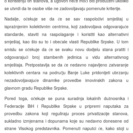
o korištenju tih stanova, a ugovori ne
e mo
i biti produ
eni ukoliko
ć
ć
ž
se utvrdi da te osobe više ne zadovoljavaju pomenute kriterije.
Nadalje, o
ekuje se da
e se sav raspolo
ivi smještaj u
č
ć
ž
ispra
njenim kolektivnim centrima, koji zadovoljava odgovaraju
e
ž
ć
standarde, staviti na raspolaganje i koristiti kao alternativni
smještaj, kao što su to i obe
ale vlasti Republike Srpske. U tom
ć
smislu se o
ekuje da
e se svaku novu dodjelu stana pratiti i
č
ć
odgovaraju
i broj stambenih jedinica u vidu alternativnog
ć
smještaja. Pretpostavlja se da
e nedavno najavljeno zatvaranje
ć
kolektivnih centara na podru
ju Banje Luke pridonijeti ubrzanju
č
nezadovoljavaju
e dinamike provedbe imovinskih zakona u
ć
glavnom gradu Republike Srpske.
Pored toga, o
ekuje se puna suradnja lokalnih du
nosnika i
č
ž
Federacije BiH i Republike Srpske u pripremi naputaka za
provedbu zakona koji reguliraju proces privatizacije stanova,
sukladno izmjenama i dopunama koje su nedavno donesene od
strane Visokog predstavnika. Pomenuti naputci
e, kako stoji u
ć