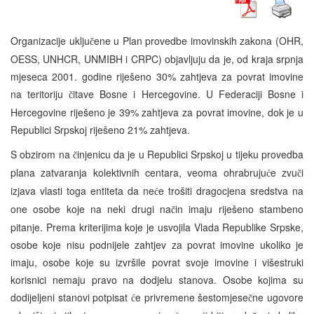
Organizacije uklju
ene u Plan provedbe imovinskih zakona (OHR,
č
OESS, UNHCR, UNMIBH i CRPC) objavljuju da je, od kraja srpnja
mjeseca 2001. godine riješeno 30% zahtjeva za povrat imovine
na teritoriju
itave Bosne i Hercegovine. U Federaciji Bosne i
č
Hercegovine riješeno je 39% zahtjeva za povrat imovine, dok je u
Republici Srpskoj riješeno 21% zahtjeva.
S obzirom na
injenicu da je u Republici Srpskoj u tijeku provedba
č
plana zatvaranja kolektivnih centara, veoma ohrabruju
e zvu
i
ć
č
izjava vlasti toga entiteta da ne
e trošiti dragocjena sredstva na
ć
one osobe koje na neki drugi na
in imaju riješeno stambeno
č
pitanje. Prema kriterijima koje je usvojila Vlada Republike Srpske,
osobe koje nisu podnijele zahtjev za povrat imovine ukoliko je
imaju, osobe koje su izvršile povrat svoje imovine i višestruki
korisnici nemaju pravo na dodjelu stanova. Osobe kojima su
dodijeljeni stanovi potpisat
e privremene šestomjese
ne ugovore
ć
č