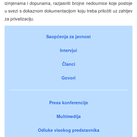
izmjenama i dopunama, razjasniti brojne nedoumice koje postoje
u svezi s dokaznom dokumentacijom koju treba prilo
iti uz zahtjev
ž
za privatizaciju.
Saopćenja za javnost
Intervjui
Članci
Govori
Press konferencije
Multimedija
Odluke visokog predstavnika