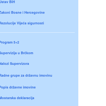
Ustav BiH
Zakoni Bosne i Hercegovine
Rezolucije Vijeća sigurnosti
Program 5+2
Supervizija u Brčkom
Nalozi Supervizora
Radne grupe za državnu imovinu
Popis državne imovine
Mostarska deklaracija