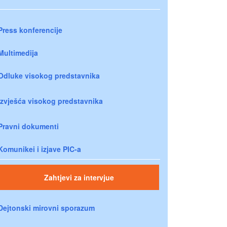
Press konferencije
Multimedija
Odluke visokog predstavnika
Izvješća visokog predstavnika
Pravni dokumenti
Komunikei i izjave PIC-a
Zahtjevi za intervjue
Dejtonski mirovni sporazum