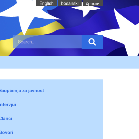
English
bosanski
cрпски
Saopćenja za javnost
Intervjui
Članci
Govori