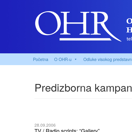
Početna
O OHR-u
Odluke visokog predstavn
Predizborna kampan
28.09.2006
TV / Radio scripts: “Gallery”