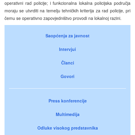
operativni rad policije; i funkcionalna lokalna policijska područja
moraju se utvrditi na temelju tehničkih kriterija za rad policije, pri
čemu se operativno zapovjedništvo provodi na lokalnoj razini.
Saopćenja za javnost
Intervjui
Članci
Govori
Press konferencije
Multimedija
Odluke visokog predstavnika