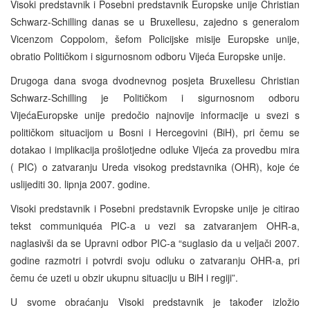
Visoki predstavnik i Posebni predstavnik Europske unije Christian
Schwarz-Schilling danas se u Bruxellesu, zajedno s generalom
Vicenzom Coppolom, šefom Policijske misije Europske unije,
obratio Političkom i sigurnosnom odboru Vijeća Europske unije.
Drugoga dana svoga dvodnevnog posjeta Bruxellesu Christian
Schwarz-Schilling je Političkom i sigurnosnom odboru
VijećaEuropske unije predočio najnovije informacije u svezi s
političkom situacijom u Bosni i Hercegovini (BiH), pri čemu se
dotakao i implikacija prošlotjedne odluke Vijeća za provedbu mira
(
PIC
) o zatvaranju Ureda visokog predstavnika (OHR), koje će
uslijediti 30. lipnja 2007. godine.
Visoki predstavnik i Posebni predstavnik Evropske unije je citirao
tekst communiquéa
PIC
-a u vezi sa zatvaranjem OHR-a,
naglasivši da se Upravni odbor
PIC
-a “suglasio da u veljači 2007.
godine razmotri i potvrdi svoju odluku o zatvaranju OHR-a, pri
čemu će uzeti u obzir ukupnu situaciju u BiH i regiji”.
U svome obraćanju Visoki predstavnik je također izložio