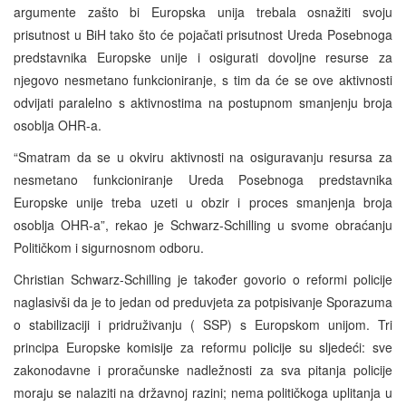
argumente zašto bi Europska unija trebala osnažiti svoju
prisutnost u BiH tako što će pojačati prisutnost Ureda Posebnoga
predstavnika Europske unije i osigurati dovoljne resurse za
njegovo nesmetano funkcioniranje, s tim da će se ove aktivnosti
odvijati paralelno s aktivnostima na postupnom smanjenju broja
osoblja OHR-a.
“Smatram da se u okviru aktivnosti na osiguravanju resursa za
nesmetano funkcioniranje Ureda Posebnoga predstavnika
Europske unije treba uzeti u obzir i proces smanjenja broja
osoblja OHR-a”, rekao je Schwarz-Schilling u svome obraćanju
Političkom i sigurnosnom odboru.
Christian Schwarz-Schilling je također govorio o reformi policije
naglasivši da je to jedan od preduvjeta za potpisivanje Sporazuma
o stabilizaciji i pridruživanju (
SSP
) s Europskom unijom. Tri
principa Europske komisije za reformu policije su sljedeći: sve
zakonodavne i proračunske nadležnosti za sva pitanja policije
moraju se nalaziti na državnoj razini; nema političkoga uplitanja u