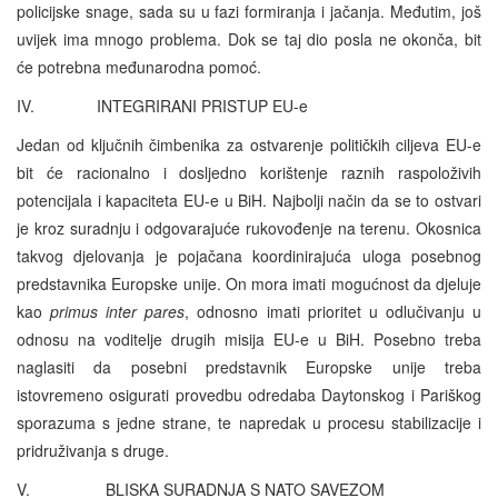
policijske snage, sada su u fazi formiranja i jačanja. Međutim, još
uvijek ima mnogo problema. Dok se taj dio posla ne okonča, bit
će potrebna međunarodna pomoć.
IV. INTEGRIRANI PRISTUP EU-e
Jedan od ključnih čimbenika za ostvarenje političkih ciljeva EU-e
bit će racionalno i dosljedno korištenje raznih raspoloživih
potencijala i kapaciteta EU-e u BiH. Najbolji način da se to ostvari
je kroz suradnju i odgovarajuće rukovođenje na terenu. Okosnica
takvog djelovanja je pojačana koordinirajuća uloga posebnog
predstavnika Europske unije. On mora imati mogućnost da djeluje
kao
primus inter pares
, odnosno imati prioritet u odlučivanju u
odnosu na voditelje drugih misija EU-e u BiH. Posebno treba
naglasiti da posebni predstavnik Europske unije treba
istovremeno osigurati provedbu odredaba Daytonskog i Pariškog
sporazuma s jedne strane, te napredak u procesu stabilizacije i
pridruživanja s druge.
V. BLISKA SURADNJA S NATO SAVEZOM