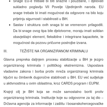
Snage EU-e trebale bi biti snažne i pouzdane, i djelovati
sukladno poglavlju VII Povelje Ujedinjenih naroda. EU
snage trebale bi imati mogućnost da odgovore na bilo koju
prijetnju sigurnosti i stabilnosti u BiH.
Sastav i struktura ovih snaga bi se vremenom prilagodili.
Da bi snage ovog tipa bile djelotvorne, moraju imati solidan
obavještajni element, fleksibilne i integrirane kapacitete, te
mogućnost da pozovu pričuvne postrojbe izvana.
III. TEŽIŠTE NA ORGANIZIRANOM KRIMINALU
Glavna prepreka daljnjem procesu stabilizacije u BiH je jezgro
organiziranog kriminala i političkog ekstremizma. Uspostava
vladavine zakona i borba protiv mreža organiziranog kriminala
ključni su čimbenik dugoročne stabilnosti u BiH. EU već sudjeluje
u aktivnostima u ovim oblastima, kroz CARDS program i EUPM.
Krajnji cilj je BiH koja se može samostalno boriti protiv
organiziranog kriminala. Institucije koje su odgovorne za taj dio –
Državna agencija za informacije i zaštitu i bosanskohercegovačke