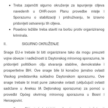
Treba zajamčiti sigurno okruženje za ispunjenje ciljeva
navedenih u OHR-ovom Planu provedbe misije i
Sporazumu o stabilizaciji i pridruživanju, te izravno
pridonijeti ostvarenju tih ciljeva.
Posebno težište treba staviti na borbu protiv organiziranog
kriminala.
II. SIGURNO OKRUŽENJE
Snage EU-e trebale bi biti organizirane tako da mogu preuzeti
vojne obveze i nadležnosti iz Daytonskog mirovnog sporazuma, te
pridonijeti političkom cilju stvaranja stabilne, demokratske i
prosperitetne BiH. Ove snage bile bi konačno jamstvo ovlasti
Visokog predstavnika sukladno Daytonskom sporazumu. Ove
snage trebale bi imati pune zakonske ovlasti (uključujući ovlasti
sadržane u Aneksu IA Dejtonskog sporazuma) za pomoć u
provedbi Općeg okvirnog mirovnog sporazuma u Bosni i
Hercegovini.