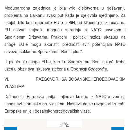
Međunarodna zajednica je bila vrlo djelotvorna u rješavanju
problema na Balkanu svaki put kada je djelovala ujedinjeno. Za
uspjeh bilo koje operacije EU-e u BiH, od ključnog je značaja da
EU ostvari najbolju moguću suradnju s NATO savezom i
Sjedinjenim Državama. Praktični i politički razlozi ukazuju da
snage EU-e mogu iskoristiti prednosti svih potencijala NATO
saveza, sukladno Sporazumu “Berlin plus”.
U planiranju snaga EU-e, kao i u Sporazumu “Berlin plus”, treba
uzeti u obzir sva iskustva stečena u Operaciji
Concordia
.
VI. RAZGOVORI SA BOSANSKOHERCEGOVAČKIM
VLASTIMA
Dužnosnici Europske unije i njihove kolege iz NATO-a već su
uspostavili kontakt s bh. vlastima. Nastavit će se razgovori između
Europske unije i bosanskohercegovačkih vlasti.