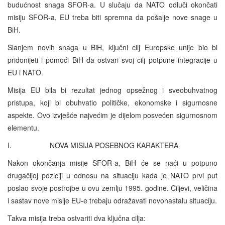
budućnost snaga SFOR-a. U slučaju da NATO odluči okončati
misiju SFOR-a, EU treba biti spremna da pošalje nove snage u
BiH.
Slanjem novih snaga u BiH, ključni cilj Europske unije bio bi
pridonijeti i pomoći BiH da ostvari svoj cilj potpune integracije u
EU i NATO.
Misija EU bila bi rezultat jednog opsežnog i sveobuhvatnog
pristupa, koji bi obuhvatio političke, ekonomske i sigurnosne
aspekte. Ovo izvješće najvećim je dijelom posvećen sigurnosnom
elementu.
I. NOVA MISIJA POSEBNOG KARAKTERA
Nakon okončanja misije SFOR-a, BiH će se naći u potpuno
drugačijoj poziciji u odnosu na situaciju kada je NATO prvi put
poslao svoje postrojbe u ovu zemlju 1995. godine. Ciljevi, veličina
i sastav nove misije EU-e trebaju odražavati novonastalu situaciju.
Takva misija treba ostvariti dva ključna cilja: