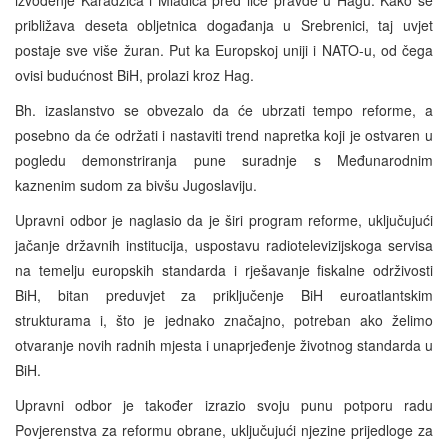
približava deseta obljetnica događanja u Srebrenici, taj uvjet
postaje sve više žuran. Put ka Europskoj uniji i NATO-u, od čega
ovisi budućnost BiH, prolazi kroz Hag.
Bh. izaslanstvo se obvezalo da će ubrzati tempo reforme, a
posebno da će održati i nastaviti trend napretka koji je ostvaren u
pogledu demonstriranja pune suradnje s Međunarodnim
kaznenim sudom za bivšu Jugoslaviju.
Upravni odbor je naglasio da je širi program reforme, uključujući
jačanje državnih institucija, uspostavu radiotelevizijskoga servisa
na temelju europskih standarda i rješavanje fiskalne održivosti
BiH, bitan preduvjet za priključenje BiH euroatlantskim
strukturama i, što je jednako značajno, potreban ako želimo
otvaranje novih radnih mjesta i unaprjeđenje životnog standarda u
BiH.
Upravni odbor je također izrazio svoju punu potporu radu
Povjerenstva za reformu obrane, uključujući njezine prijedloge za