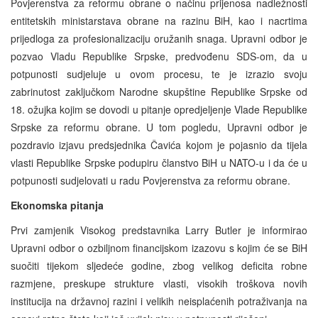
Povjerenstva za reformu obrane o načinu prijenosa nadležnosti
entitetskih ministarstava obrane na razinu BiH, kao i nacrtima
prijedloga za profesionalizaciju oružanih snaga. Upravni odbor je
pozvao Vladu Republike Srpske, predvođenu SDS-om, da u
potpunosti sudjeluje u ovom procesu, te je izrazio svoju
zabrinutost zaključkom Narodne skupštine Republike Srpske od
18. ožujka kojim se dovodi u pitanje opredjeljenje Vlade Republike
Srpske za reformu obrane. U tom pogledu, Upravni odbor je
pozdravio izjavu predsjednika Čavića kojom je pojasnio da tijela
vlasti Republike Srpske podupiru članstvo BiH u NATO-u i da će u
potpunosti sudjelovati u radu Povjerenstva za reformu obrane.
Ekonomska pitanja
Prvi zamjenik Visokog predstavnika Larry Butler je informirao
Upravni odbor o ozbiljnom financijskom izazovu s kojim će se BiH
suočiti tijekom sljedeće godine, zbog velikog deficita robne
razmjene, preskupe strukture vlasti, visokih troškova novih
institucija na državnoj razini i velikih neisplaćenih potraživanja na