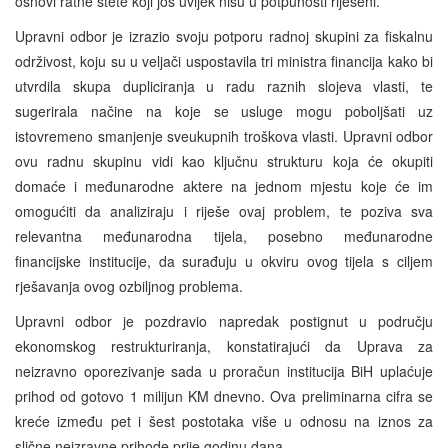
osnovi ratne štete koji još uvijek nisu u potpunosti riješeni.
Upravni odbor je izrazio svoju potporu radnoj skupini za fiskalnu
održivost, koju su u veljači uspostavila tri ministra financija kako bi
utvrdila skupa dupliciranja u radu raznih slojeva vlasti, te
sugerirala načine na koje se usluge mogu poboljšati uz
istovremeno smanjenje sveukupnih troškova vlasti. Upravni odbor
ovu radnu skupinu vidi kao ključnu strukturu koja će okupiti
domaće i međunarodne aktere na jednom mjestu koje će im
omogućiti da analiziraju i riješe ovaj problem, te poziva sva
relevantna međunarodna tijela, posebno međunarodne
financijske institucije, da surađuju u okviru ovog tijela s ciljem
rješavanja ovog ozbiljnog problema.
Upravni odbor je pozdravio napredak postignut u području
ekonomskog restrukturiranja, konstatirajući da Uprava za
neizravno oporezivanje sada u proračun institucija BiH uplaćuje
prihod od gotovo 1 milijun KM dnevno. Ova preliminarna cifra se
kreće između pet i šest postotaka više u odnosu na iznos za
slične neizravne prihode prije godinu dana.