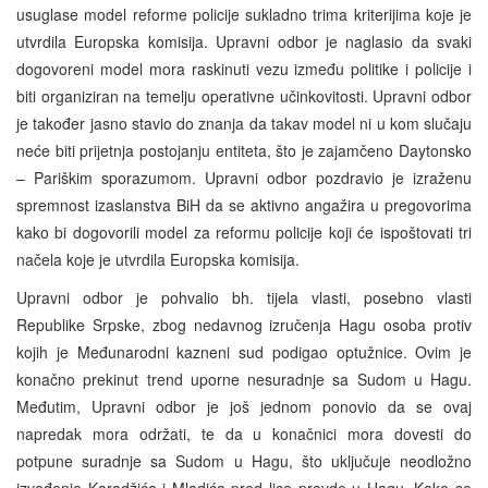
usuglase model reforme policije sukladno trima kriterijima koje je
utvrdila Europska komisija. Upravni odbor je naglasio da svaki
dogovoreni model mora raskinuti vezu između politike i policije i
biti organiziran na temelju operativne učinkovitosti. Upravni odbor
je također jasno stavio do znanja da takav model ni u kom slučaju
neće biti prijetnja postojanju entiteta, što je zajamčeno Daytonsko
– Pariškim sporazumom. Upravni odbor pozdravio je izraženu
spremnost izaslanstva BiH da se aktivno angažira u pregovorima
kako bi dogovorili model za reformu policije koji će ispoštovati tri
načela koje je utvrdila Europska komisija.
Upravni odbor je pohvalio bh. tijela vlasti, posebno vlasti
Republike Srpske, zbog nedavnog izručenja Hagu osoba protiv
kojih je Međunarodni kazneni sud podigao optužnice. Ovim je
konačno prekinut trend uporne nesuradnje sa Sudom u Hagu.
Međutim, Upravni odbor je još jednom ponovio da se ovaj
napredak mora održati, te da u konačnici mora dovesti do
potpune suradnje sa Sudom u Hagu, što uključuje neodložno
izvođenje Karadžića i Mladića pred lice pravde u Hagu. Kako se