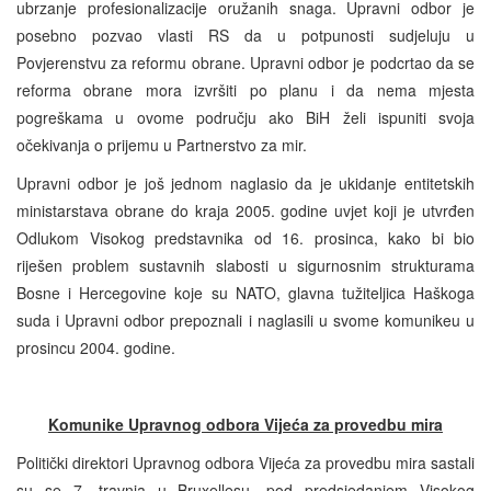
ubrzanje profesionalizacije oružanih snaga. Upravni odbor je
posebno pozvao vlasti RS da u potpunosti sudjeluju u
Povjerenstvu za reformu obrane. Upravni odbor je podcrtao da se
reforma obrane mora izvršiti po planu i da nema mjesta
pogreškama u ovome području ako BiH želi ispuniti svoja
očekivanja o prijemu u Partnerstvo za mir.
Upravni odbor je još jednom naglasio da je ukidanje entitetskih
ministarstava obrane do kraja 2005. godine uvjet koji je utvrđen
Odlukom Visokog predstavnika od 16. prosinca, kako bi bio
riješen problem sustavnih slabosti u sigurnosnim strukturama
Bosne i Hercegovine koje su NATO, glavna tužiteljica Haškoga
suda i Upravni odbor prepoznali i naglasili u svome komunikeu u
prosincu 2004. godine.
Komunike Upravnog odbora Vijeća za provedbu mira
Politički direktori Upravnog odbora Vijeća za provedbu mira sastali
su se 7. travnja u Bruxellesu, pod predsjedanjem Visokog