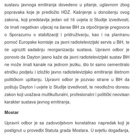
sustavu javnoga emitiranja dovedeno u pitanje, uglavnom zbog
popravaka koje je predložio HDZ. Kašnjenje u donošenju ovog
zakona, koji predstavlja jedan od 16 uvjeta iz Studije izvedivosti,
će imati negativan utjecaj na šanse BiH za otpočinjanje pregovora
o Sporazumu o stabilizaciji i pridruživanju, kao i na planiranu
pomoć Europske komisije za javni radiotelevizijski servis u BiH, te
će ugroziti sadašnju reorganizaciju sustava. Upravni odbor je
ponovio da
Dayton
jasno kaže da javni radiotelevizijski sustav BiH
ne može imati kanale na jednom jeziku, što bi samo cementiralo
etničku podjelu i izložilo javno radiotelevizijsko emitiranje štetnom
političkom uplitanju. Upravni odbor je pozvao strane u BiH da
poštuju
Dayton
i uvjete iz Studije izvedivosti, te neodložno donesu
zakon koji uvažava multikulturalni, profesionalni i politički neovisan
karakter sustava javnog emitiranja.
Mostar
Upravni odbor je sa zadovoljstvom konstatirao napredak koji je
postignut u provedbi Statuta grada Mostara. U svjetlu događanja,