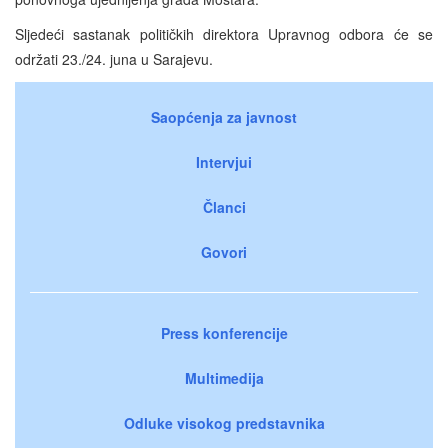
Sljedeći sastanak političkih direktora Upravnog odbora će se
održati 23./24. juna u Sarajevu.
Saopćenja za javnost
Intervjui
Članci
Govori
Press konferencije
Multimedija
Odluke visokog predstavnika