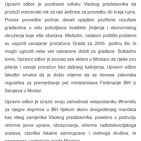
Upravni odbor je pozdravio odluku Visokog predstavnika da
produži vremenski rok za rad Jedinice za provedbu do kraja rujna.
Proces provedbe počinje davati opipljive pozitivne rezultate
građanima u vidu poboljšane kvalitete življenja i ekonomskog
okruženja koje više obećava. Međutim, nedavni politički problemi
su usporili usvajanje proračuna Grada za 2005. godinu što bi
moglo ugroziti neke već ostvarene dobiti za građane. Sukladno
tome, Upravni odbor je pozvao sve aktere u Mostaru da riješe ovo
pitanje i usvoje proračun bez daljnjeg kašnjenja. Upravni odbor
također smatra da je došlo vrijeme da se donese zakonska
regulativa za premještanje pet ministarstava Federacije BiH iz
Sarajeva u Mostar.
Upravni odbor je izrazio svoju zahvalnost veleposlaniku Wnendtu
za njegov doprinos u BiH tijekom skoro dvogodišnjeg mandata
kao višeg zamjenika Visokog predstavnika, posebno u području
reforme javne uprave, obrazovanja, reforme radiotelevizijskoga
sustava, razvitka lokalne samouprave i civilnoga društva, te
ponovnoga ujednijenja grada Mostara.