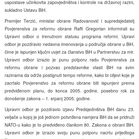
uspostave učinkovita zapovjedništva i kontrole na državnoj razini,
sukladno Ustavu BiH.
Premijer Terzić, ministar obrane Radovanović i supredsjedatelj
Povjerenstva za reformu obrane Raffi Gregorian informirali su
Upravni odbor o trenutnom statusu programa reformi. Upravi
odbor je pozdravio nedavna imenovanja u područja obrane u BiH,
čime je ispunjen ključni uvjet za članstvo BiH u Partnerstvu za mir.
Upravni odbor izrazio je punu potporu radu Povjerenstva za
reformu obrane i pozvao predstavnike vlasti BiH na svim
razinama da održe postignuti tempo reforme, kako bi ciljevi koje je
zacrtalo Povjerenstvo za reformu obrane bili ispunjeni prema
predviđenom planu, do konca 2005. godine, posebno rok za
donošenje zakona – 1. srpanj 2005. godine.
Upravni odbor je pozdravio izjavu Predsjedništva BiH danu 23.
veljače u kojoj je još jednom potvrđena namjera BiH da se pridruži
NATO-u kako je to predviđeno člankom 80. Zakona o obrani BiH.
Upravni odbor je izrazio svoju punu potporu nacrtu prijedloga