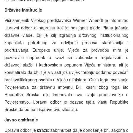
Državne institucije
Viši zamjenik Visokog predstavnika Werner Wnendt je informirao
Upravni odbor o napretku koji je postignut glede Plana jačanja
državne vlade, čiji je cilj izgradnja državnog institucionalnog
kapaciteta potrebnog za odvijanje procesa stabilizacije i
pridruživanja Europske unije. Vijeće za provedbu mira je
pozdravilo napredak u svezi sa zakonskom regulativom o
državnoj službi i kadrovskom popunom Vijeća ministara, ali je
konstatiralo da bh. tijela vlasti još uvijek trebaju dodatno povećati
broj kvalificiranog osoblja u Vijeću ministara. Osim toga, osnivanje
Povjerenstva za državnu imovinu BiH kasni zbog toga što
Republika Srpska nije imenovala sve svoje predstavnike u
Povjerenstvo. Upravni odbor je pozvao tijela vlasti Republike
Srpske da odmah isprave ovu situaciju.
Javno emitiranje
Upravni odbor je izrazio zabrinutost da je donošenje bh. zakona o