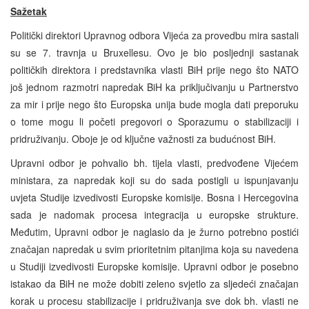
Sažetak
Politički direktori Upravnog odbora Vijeća za provedbu mira sastali
su se 7. travnja u Bruxellesu. Ovo je bio posljednji sastanak
političkih direktora i predstavnika vlasti BiH prije nego što NATO
još jednom razmotri napredak BiH ka priključivanju u Partnerstvo
za mir i prije nego što Europska unija bude mogla dati preporuku
o tome mogu li početi pregovori o Sporazumu o stabilizaciji i
pridruživanju. Oboje je od ključne važnosti za budućnost BiH.
Upravni odbor je pohvalio bh. tijela vlasti, predvođene Vijećem
ministara, za napredak koji su do sada postigli u ispunjavanju
uvjeta Studije izvedivosti Europske komisije. Bosna i Hercegovina
sada je nadomak procesa integracija u europske strukture.
Međutim, Upravni odbor je naglasio da je žurno potrebno postići
značajan napredak u svim prioritetnim pitanjima koja su navedena
u Studiji izvedivosti Europske komisije. Upravni odbor je posebno
istakao da BiH ne može dobiti zeleno svjetlo za sljedeći značajan
korak u procesu stabilizacije i pridruživanja sve dok bh. vlasti ne