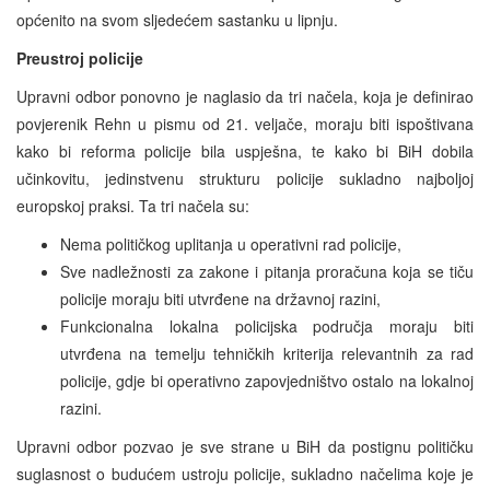
općenito na svom sljedećem sastanku u lipnju.
Preustroj policije
Upravni odbor ponovno je naglasio da tri načela, koja je definirao
povjerenik Rehn u pismu od 21. veljače, moraju biti ispoštivana
kako bi reforma policije bila uspješna, te kako bi BiH dobila
učinkovitu, jedinstvenu strukturu policije sukladno najboljoj
europskoj praksi. Ta tri načela su:
Nema političkog uplitanja u operativni rad policije,
Sve nadležnosti za zakone i pitanja proračuna koja se tiču
policije moraju biti utvrđene na državnoj razini,
Funkcionalna lokalna policijska područja moraju biti
utvrđena na temelju tehničkih kriterija relevantnih za rad
policije, gdje bi operativno zapovjedništvo ostalo na lokalnoj
razini.
Upravni odbor pozvao je sve strane u BiH da postignu političku
suglasnost o budućem ustroju policije, sukladno načelima koje je