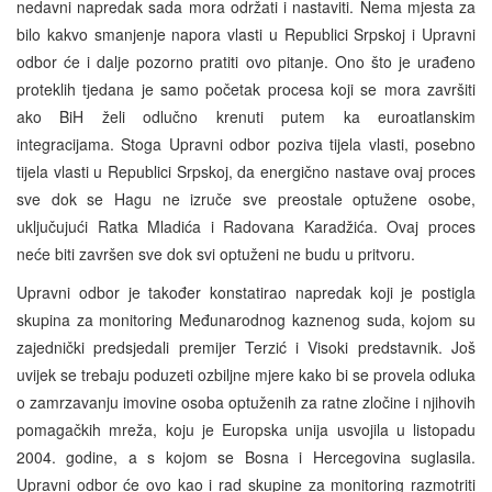
nedavni napredak sada mora održati i nastaviti. Nema mjesta za
bilo kakvo smanjenje napora vlasti u Republici Srpskoj i Upravni
odbor će i dalje pozorno pratiti ovo pitanje. Ono što je urađeno
proteklih tjedana je samo početak procesa koji se mora završiti
ako BiH želi odlučno krenuti putem ka euroatlanskim
integracijama. Stoga Upravni odbor poziva tijela vlasti, posebno
tijela vlasti u Republici Srpskoj, da energično nastave ovaj proces
sve dok se Hagu ne izruče sve preostale optužene osobe,
uključujući Ratka Mladića i Radovana Karadžića. Ovaj proces
neće biti završen sve dok svi optuženi ne budu u pritvoru.
Upravni odbor je također konstatirao napredak koji je postigla
skupina za monitoring Međunarodnog kaznenog suda, kojom su
zajednički predsjedali premijer Terzić i Visoki predstavnik. Još
uvijek se trebaju poduzeti ozbiljne mjere kako bi se provela odluka
o zamrzavanju imovine osoba optuženih za ratne zločine i njihovih
pomagačkih mreža, koju je Europska unija usvojila u listopadu
2004. godine, a s kojom se Bosna i Hercegovina suglasila.
Upravni odbor će ovo kao i rad skupine za monitoring razmotriti