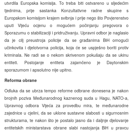
utvrdila Europska komisija. To treba biti ostvareno u sljedećim
tjednima, prije sastanka Konzultativne radne skupine s
Europskom komisijom krajem svibnja i prije nego što Povjerenstvo
uputi Vijeću ocjenu o mogućem počinjanju pregovora o
Sporazumu o stabilizaciji i pridruživanju. Upravni odbor je naglasio
da je cilj preustroja policije da se građanima BiH omogući
učinkovita i djelotvorna policija, koja će se uspješno boriti protiv
kriminala. Ne radi se o nekom skrivenom pokušaju da se ukinu
entiteti. Postojanje entiteta zajamčeno je Daytonskim
sporazumom i apsolutno nije upitno.
Reforma obrane
Odluka da se ubrza tempo reforme odbrane donesena je nakon
brojnih poziva Međunarodnog kaznenog suda u Hagu, NATO-a,
Upravnog odbora Vijeća za provedbu mira, te međunarodne
zajednice u cjelini, da se uklone sustavne slabosti u sigurnosnim
strukturama, te nakon što je postalo jasno da i daljnje djelovanje
entitetskih ministarstava obrane slabi nastojanja BiH u pravcu