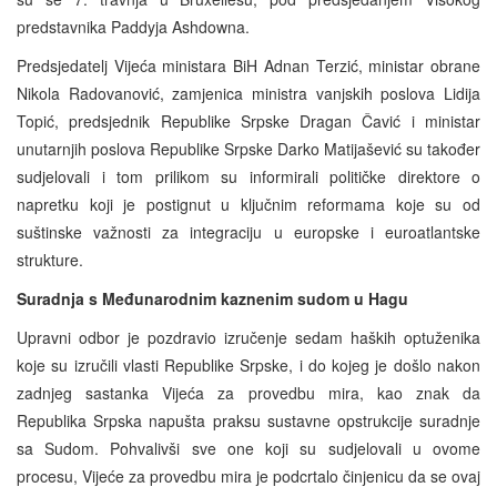
predstavnika Paddyja Ashdowna.
Predsjedatelj Vijeća ministara BiH Adnan Terzić, ministar obrane
Nikola Radovanović, zamjenica ministra vanjskih poslova Lidija
Topić, predsjednik Republike Srpske Dragan Čavić i ministar
unutarnjih poslova Republike Srpske Darko Matijašević su također
sudjelovali i tom prilikom su informirali političke direktore o
napretku koji je postignut u ključnim reformama koje su od
suštinske važnosti za integraciju u europske i euroatlantske
strukture.
Suradnja s Međunarodnim kaznenim sudom u Hagu
Upravni odbor je pozdravio izručenje sedam haških optuženika
koje su izručili vlasti Republike Srpske, i do kojeg je došlo nakon
zadnjeg sastanka Vijeća za provedbu mira, kao znak da
Republika Srpska napušta praksu sustavne opstrukcije suradnje
sa Sudom. Pohvalivši sve one koji su sudjelovali u ovome
procesu, Vijeće za provedbu mira je podcrtalo činjenicu da se ovaj