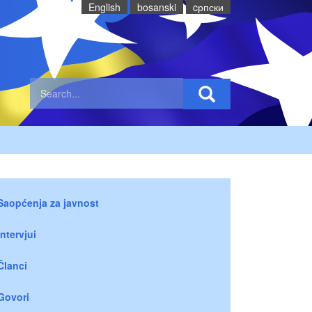
English
bosanski
cрпски
Saopćenja za javnost
Intervjui
Članci
Govori