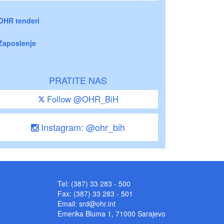
OHR tenderi
Zaposlenje
PRATITE NAS
Follow @OHR_BiH
Instagram: @ohr_bih
Tel: (387) 33 283 - 500
Fax: (387) 33 283 - 501
Email:
srd@ohr.int
Emerika Bluma 1, 71000 Sarajevo