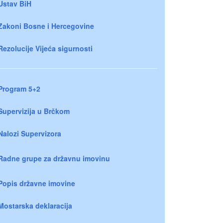
Ustav BiH
Zakoni Bosne i Hercegovine
Rezolucije Vijeća sigurnosti
Program 5+2
Supervizija u Brčkom
Nalozi Supervizora
Radne grupe za državnu imovinu
Popis državne imovine
Mostarska deklaracija