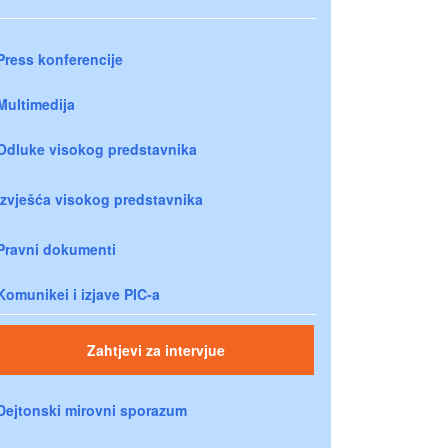
Press konferencije
Multimedija
Odluke visokog predstavnika
Izvješća visokog predstavnika
Pravni dokumenti
Komunikei i izjave PIC-a
Zahtjevi za intervjue
Dejtonski mirovni sporazum