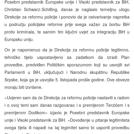
Posebni predstavnik Europske unije i Visoki predstavnik za BiH,
Christian Schwarz-Schilling, danas je naglasio temeljnu ulogu
Direkcije za reformu policije i ponovio da je ostvarivanje napretka
u području policijske reforme prije svega važan za borbu BiH
protiv kriminala, te samim tim ključni uvjet za integraciju BiH u
Europsku uniju.
On je napomenuo da je Direkcija za reformu policije legitimno,
tehničko tijelo uspostavljeno sa zadatkom da izradi Plan
provedbe, predviđen Političkim sporazumom koji su usvojili svi
Parlamenti u BiH, uključujući i Narodnu skupštinu Republike
Srpske, koja ga je usvojila 5. listopada prošle godine. Ove obveze
moraju biti izvršene.
«Uvjeren sam da će Direkcija za reformu policije nastaviti s
radom
i o ovoj temi sam danas razgovarao i s premijerom Terzićem i s
premijerom Dodikom» izjavio je Posebni predstavnik Europske
unije i Visoki predstavnik za BiH. «Dovođenje u pitanje legitimiteta
ovoga tijela ili napadi na taj legimitet samo bi usporili provedbu