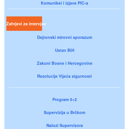
Komunikei i izjave PIC-a
Zahtjevi za intervjue
Dejtonski mirovni sporazum
Ustav BiH
Zakoni Bosne i Hercegovine
Rezolucije Vijeća sigurnosti
Program 5+2
Supervizija u Brčkom
Nalozi Supervizora