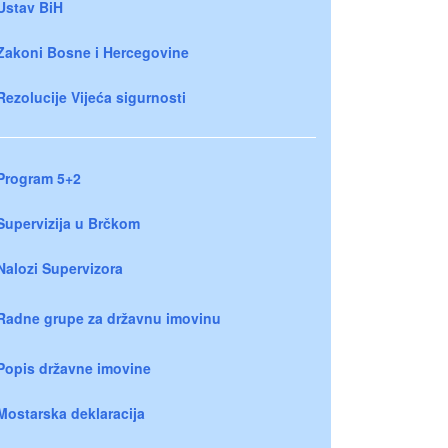
Ustav BiH
Zakoni Bosne i Hercegovine
Rezolucije Vijeća sigurnosti
Program 5+2
Supervizija u Brčkom
Nalozi Supervizora
Radne grupe za državnu imovinu
Popis državne imovine
Mostarska deklaracija