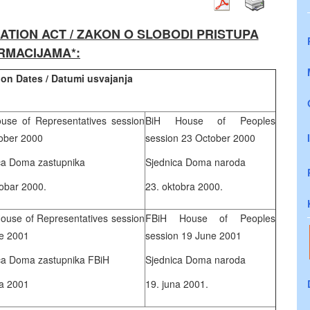
TION ACT / ZAKON O SLOBODI PRISTUPA
RMACIJAMA*:
on Dates / Datumi usvajanja
use of Representatives session
BiH House of Peoples
ober 2000
session 23 October 2000
ca Doma zastupnika
Sjednica Doma naroda
tobar 2000.
23. oktobra 2000.
ouse of Representatives session
FBiH House of Peoples
e 2001
session 19 June 2001
ca Doma zastupnika FBiH
Sjednica Doma naroda
na 2001
19. juna 2001.