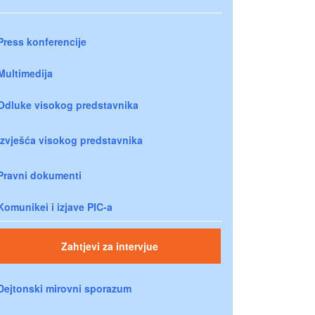
Press konferencije
Multimedija
Odluke visokog predstavnika
Izvješća visokog predstavnika
Pravni dokumenti
Komunikei i izjave PIC-a
Zahtjevi za intervjue
Dejtonski mirovni sporazum