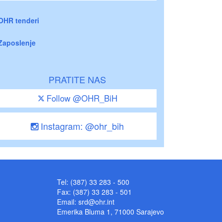
OHR tenderi
Zaposlenje
PRATITE NAS
Follow @OHR_BiH
Instagram: @ohr_bih
Tel: (387) 33 283 - 500
Fax: (387) 33 283 - 501
Email:
srd@ohr.int
Emerika Bluma 1, 71000 Sarajevo