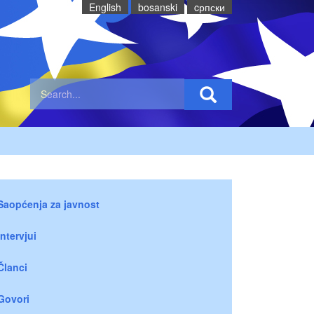
English
bosanski
cрпски
Saopćenja za javnost
Intervjui
Članci
Govori