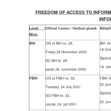
FREEDOM OF ACCESS TO INFORMA
INFO
Level /
Adopti
Official Gazette / Službeni glasnik
Nivo:
BiH
OG of BiH no. 28,
BiH Ho
18 Oct
Friday 28 November 2000
Sjedni
SG BiH br. 28,
18. ok
petak 28. novembar 2000.
FBiH
OG of FBiH no. 32,
FBiH H
22 Jun
Tuesday, 24 July 2001
Sjedni
SG FBiH br. 32,
22. ju
utorak, 24. juli 2001.