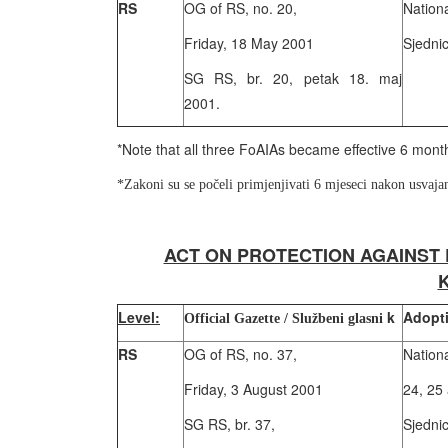
RS
OG of RS, no. 20,
Nation
Friday, 18 May 2001
Sjedni
SG RS, br. 20, petak 18. maj
2001.
*Note that all three FoAIAs became effective 6 month
*Zakoni su se počeli primjenjivati 6 mjeseci nakon usvajan
ACT ON PROTECTION AGAINST 
Level:
k
Adopti
Official Gazette / Službeni glasni
RS
OG of RS, no. 37,
Nation
Friday, 3 August 2001
24, 25
SG RS, br. 37,
Sjedni