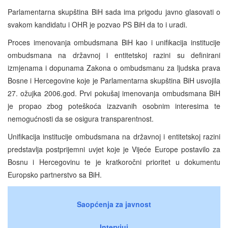
Parlamentarna skupština BiH sada ima prigodu javno glasovati o
svakom kandidatu i OHR je pozvao PS BiH da to i uradi.
Proces imenovanja ombudsmana BiH kao i unifikacija institucije
ombudsmana na državnoj i entitetskoj razini su definirani
izmjenama i dopunama Zakona o ombudsmanu za ljudska prava
Bosne i Hercegovine koje je Parlamentarna skupština BiH usvojila
27. ožujka 2006.god. Prvi pokušaj imenovanja ombudsmana BiH
je propao zbog poteškoća izazvanih osobnim interesima te
nemogućnosti da se osigura transparentnost.
Unifikacija institucije ombudsmana na državnoj i entitetskoj razini
predstavlja postprijemni uvjet koje je Vijeće Europe postavilo za
Bosnu i Hercegovinu te je kratkoročni prioritet u dokumentu
Europsko partnerstvo sa BiH.
Saopćenja za javnost
Intervjui