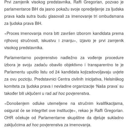
Prvi zamjenik visokog predstavnika, Raffi Gregorian, pozvao je
parlamentarce BiH da jasno pokažu svoje opredjeljenje za ljudska
prava kada sutra budu glasovali za imenovanje tri ombudsmana
za ljudska prava BiH.
«Proces imenovanja mora biti završen izborom kandidata prema
njihovoj stručnosti, iskustvu i znanju», izjavio je prvi zamjenik
visokog predstavnika.
Parlamentarno povjerenstvo nadležno za vođenje procedure
izbora je svoju zadaću obavilo objektivno i transparentno te je
Parlamentu uputilo listu od 24 kandidata kojizadovoljavaju uvjete
za ovu poziciju. Predstavnici Centra civilnih inicijativa, Helsinškog
komiteta za ljudska prava i nevladine organizacije ‘Naša prava’ su
također bili uključeni u rad
ad hoc
povjerenstva.
«Donošenjem odluke utemeljene na stručnim kvalifikacijama,
osigurat će se integritet ove institucije», rekao je Raffi Gregorian.
OHR očekuje od Parlamentarne skupštine da djeluje sukladno
zaključcima
ad hoc
povjerenstva za imenovanja.