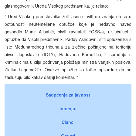
glasnogovornik Ureda Visokog predstavnika, je rekao:
“ Ured Visokog predstavnika želi jasno staviti do znanja da su u
potpunosti neutemeljene optužbe koje je nedavno naveo
gospodin Munir Alibabić, bivši ravnatelj FOSS-a, uključujući i
optužbe da Visoki predstavnik, Paddy Ashdown, štiti optuženika s
liste Međunarodnog tribunala za zločine počinjene na teritoriju
bivše Jugoslavije (ICTY), Radovana Karadžića, i surađuje s
kriminalcima u cilju podrivanja položaja ministra vanjskih poslova,
Zlatka Lagumdžije. Ovakve optužbe su toliko apsurdne da ne
zaslužuju bilo kakav daljnji komentar. “
Saopćenja za javnost
Intervjui
Članci
Govori