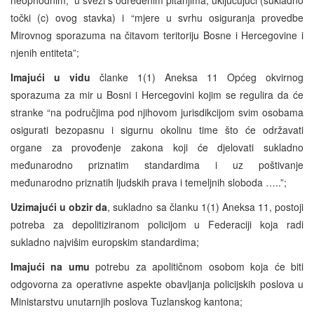
točki (c) ovog stavka) i “mjere u svrhu osiguranja provedbe
Mirovnog sporazuma na čitavom teritoriju Bosne i Hercegovine i
njenih entiteta”;
Imajući u vidu
članke 1(1) Aneksa 11 Općeg okvirnog
sporazuma za mir u Bosni i Hercegovini kojim se regulira da će
stranke “na područjima pod njihovom jurisdikcijom svim osobama
osigurati bezopasnu i sigurnu okolinu time što će održavati
organe za provođenje zakona koji će djelovati sukladno
međunarodno priznatim standardima i uz poštivanje
međunarodno priznatih ljudskih prava i temeljnih sloboda …..”;
Uzimajući u obzir da
, sukladno sa članku 1(1) Aneksa 11, postoji
potreba za depolitiziranom policijom u Federaciji koja radi
sukladno najvišim europskim standardima;
Imajući na umu
potrebu za apolitičnom osobom koja će biti
odgovorna za operativne aspekte obavljanja policijskih poslova u
Ministarstvu unutarnjih poslova Tuzlanskog kantona;