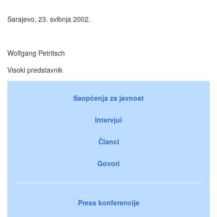
Sarajevo, 23. svibnja 2002.
Wolfgang Petritsch
Visoki predstavnik
Saopćenja za javnost
Intervjui
Članci
Govori
Press konferencije