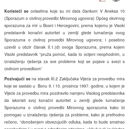
Koristeći se
ovlastima koje su mi data člankom V Aneksa 10
(Sporazum o civilnoj provedbi Mirovnog ugovora) Općeg okvirnog
sporazuma za mir u Bosni i Hercegovini, prema kojemu je Visoki
predstavnik konačni autoritet u zemlji glede tumačenja ovog
Sporazuma o civilnoj provedbi Mirovnog ugovora; i posebno
uzevši u obzir članak II.1.(d) ovoga Sporazuma, prema kojem
Visoki predstavnik “pruža pomoć, kada to ocijeni neophodnim, u
iznalaženju rješenja za sve probleme koji se pojave u svezi s
civilnom provedbom”
Pozivajući se
na stavak XI.2 Zaključaka Vijeća za provedbu mira
koje se sastalo u Bonu 9. i 10. prosinca 1997. godine, u kojem je
Vijeće za provedbu mira pozdravilo namjeru Visokog predstavnika
da iskoristi svoj konačni autoritet u zemlji glede tumačenja
Sporazuma o civilnoj provedbi Mirovnog sporazuma kako bi
pomogao u iznalaženju rješenja za probleme, kako je prethodno
rečeno, “donošenjem obvezujućih odluka, kada to bude smatrao
neophodnim,” u svezi s određenim pitanjima, uključujući (sukladno