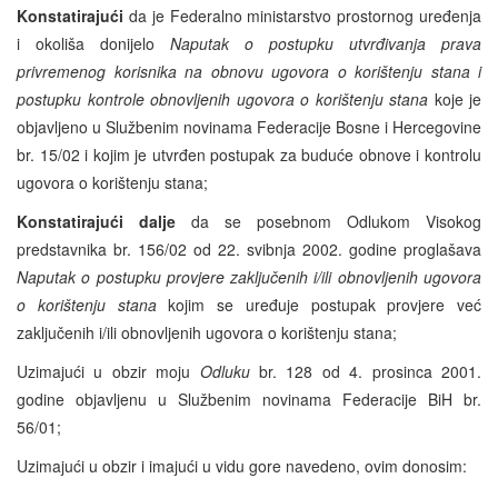
Konstatirajući
da je Federalno ministarstvo prostornog uređenja
i okoliša donijelo
Naputak o postupku utvrđivanja prava
privremenog korisnika na obnovu ugovora o korištenju stana i
postupku kontrole obnovljenih ugovora o korištenju stana
koje je
objavljeno u Službenim novinama Federacije Bosne i Hercegovine
br. 15/02 i kojim je utvrđen postupak za buduće obnove i kontrolu
ugovora o korištenju stana;
Konstatirajući dalje
da se posebnom Odlukom Visokog
predstavnika br. 156/02 od 22. svibnja 2002. godine proglašava
Naputak o postupku provjere zaključenih i/ili obnovljenih ugovora
o korištenju stana
kojim se uređuje postupak provjere već
zaključenih i/ili obnovljenih ugovora o korištenju stana;
Uzimajući u obzir moju
Odluku
br. 128 od 4. prosinca 2001.
godine objavljenu u Službenim novinama Federacije BiH br.
56/01;
Uzimajući u obzir i imajući u vidu gore navedeno, ovim donosim: