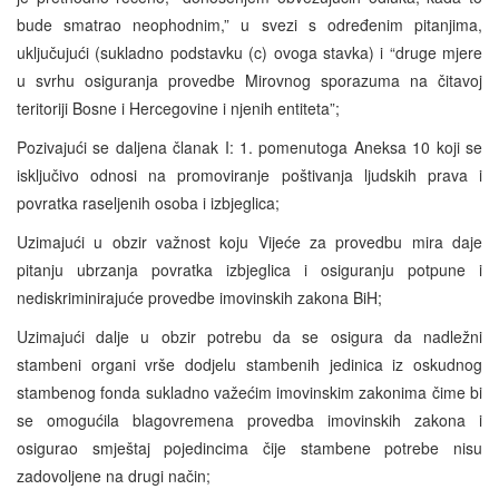
bude smatrao neophodnim,” u svezi s određenim pitanjima,
uključujući (sukladno podstavku (c) ovoga stavka) i “druge mjere
u svrhu osiguranja provedbe Mirovnog sporazuma na čitavoj
teritoriji Bosne i Hercegovine i njenih entiteta”;
Pozivajući se daljena članak I: 1. pomenutoga Aneksa 10 koji se
isključivo odnosi na promoviranje poštivanja ljudskih prava i
povratka raseljenih osoba i izbjeglica;
Uzimajući u obzir važnost koju Vijeće za provedbu mira daje
pitanju ubrzanja povratka izbjeglica i osiguranju potpune i
nediskriminirajuće provedbe imovinskih zakona BiH;
Uzimajući dalje u obzir potrebu da se osigura da nadležni
stambeni organi vrše dodjelu stambenih jedinica iz oskudnog
stambenog fonda sukladno važećim imovinskim zakonima čime bi
se omogućila blagovremena provedba imovinskih zakona i
osigurao smještaj pojedincima čije stambene potrebe nisu
zadovoljene na drugi način;