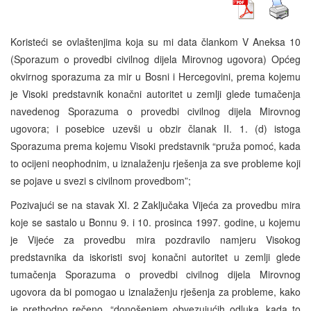
Koristeći se ovlaštenjima koja su mi data člankom V Aneksa 10
(Sporazum o provedbi civilnog dijela Mirovnog ugovora) Općeg
okvirnog sporazuma za mir u Bosni i Hercegovini, prema kojemu
je Visoki predstavnik konačni autoritet u zemlji glede tumačenja
navedenog Sporazuma o provedbi civilnog dijela Mirovnog
ugovora; i posebice uzevši u obzir članak II. 1. (d) istoga
Sporazuma prema kojemu Visoki predstavnik “pruža pomoć, kada
to ocijeni neophodnim, u iznalaženju rješenja za sve probleme koji
se pojave u svezi s civilnom provedbom”;
Pozivajući se na stavak XI. 2 Zaključaka Vijeća za provedbu mira
koje se sastalo u Bonnu 9. i 10. prosinca 1997. godine, u kojemu
je Vijeće za provedbu mira pozdravilo namjeru Visokog
predstavnika da iskoristi svoj konačni autoritet u zemlji glede
tumačenja Sporazuma o provedbi civilnog dijela Mirovnog
ugovora da bi pomogao u iznalaženju rješenja za probleme, kako
je prethodno rečeno, “donošenjem obvezujućih odluka, kada to