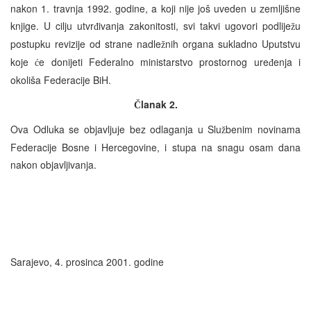
nakon 1. travnja 1992. godine, a koji nije još uveden u zemljišne
knjige. U cilju utvr
ivanja zakonitosti, svi takvi ugovori podlije
u
đ
ž
postupku revizije od strane nadle
nih organa sukladno Uputstvu
ž
koje
e donijeti Federalno ministarstvo prostornog ure
enja i
ć
đ
okoliša Federacije BiH.
lanak 2.
Č
Ova Odluka se objavljuje bez odlaganja u Slu
benim novinama
ž
Federacije Bosne i Hercegovine, i stupa na snagu osam dana
nakon objavljivanja.
Sarajevo, 4. prosinca 2001. godine