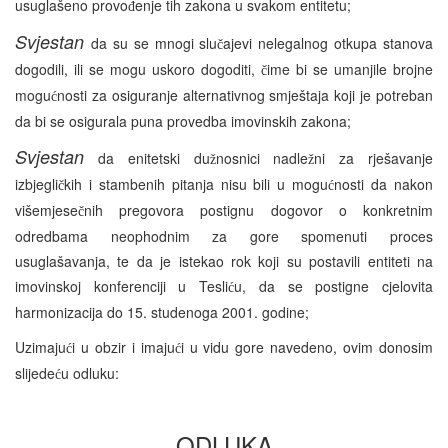
usuglašeno provo
enje tih zakona u svakom entitetu;
đ
Svjestan
da su se mnogi slu
ajevi nelegalnog otkupa stanova
č
dogodili, ili se mogu uskoro dogoditi,
ime bi se umanjile brojne
č
mogu
nosti za osiguranje alternativnog smještaja koji je potreban
ć
da bi se osigurala puna provedba imovinskih zakona;
Svjestan
da enitetski du
nosnici nadle
ni za rješavanje
ž
ž
izbjegli
kih i stambenih pitanja nisu bili u mogu
nosti da nakon
č
ć
višemjese
nih pregovora postignu dogovor o konkretnim
č
odredbama neophodnim za gore spomenuti proces
usuglašavanja, te da je istekao rok koji su postavili entiteti na
imovinskoj konferenciji u Tesli
u, da se postigne cjelovita
ć
harmonizacija do 15. studenoga 2001. godine;
Uzimaju
i u obzir i imaju
i u vidu gore navedeno, ovim donosim
ć
ć
slijede
u odluku:
ć
ODLUKA