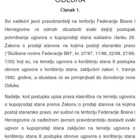
lanak 1.
Č
Svi nadle
ni javni pravobranitelji na teritoriju Federacije Bosne i
ž
Hercegovine
e odmah obustaviti svaki daljnji postupak
ć
potvr
ivanja ugovora o kupoprodaji stana sukladno
lanku 29.
đ
č
Zakona o prodaji stanova na kojima postoji stanarsko pravo
(“Slu
bene novine Federacije BiH”, br. 27/97, 11/98, 22/99, 27/99,
ž
7/00) koji su, na temelju ugovora o korištenju stana ili postupka
obnove ugovora o korištenju stana, zaklju
eni nakon 1. travnja
č
1992. godine, a obustava
e se primjenjivati do donošenja nove
ć
Odluke.
Nadalje, kod postupka upisa prava vlasništva na temelju ugovora
o kupoprodaji stana prema Zakonu o prodaji stanova na kojima
postoji stanarsko pravo, svi sudovi na teritoriju Federacije Bosne i
Hercegovine
e nadle
nom javnom pravobranitelju dostaviti svaki
ć
ž
ugovor o kupoprodaji stana zaklju
en na temelju ugovora o
č
korištenju stana ili postupka obnove ugovora o korištenju stana