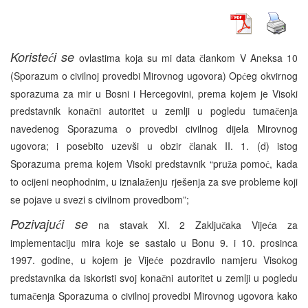
Koriste
i se
ć
ovlastima koja su mi data
lankom V Aneksa 10
č
(Sporazum o civilnoj provedbi Mirovnog ugovora) Op
eg okvirnog
ć
sporazuma za mir u Bosni i Hercegovini, prema kojem je Visoki
predstavnik kona
ni autoritet u zemlji u pogledu tuma
enja
č
č
navedenog Sporazuma o provedbi civilnog dijela Mirovnog
ugovora; i posebito uzevši u obzir
lanak II. 1. (d) istog
č
Sporazuma prema kojem Visoki predstavnik “pru
a pomo
, kada
ž
ć
to ocijeni neophodnim, u iznala
enju rješenja za sve probleme koji
ž
se pojave u svezi s civilnom provedbom”;
Pozivaju
i se
ć
na stavak XI. 2 Zaklju
aka Vije
a za
č
ć
implementaciju mira koje se sastalo u Bonu 9. i 10. prosinca
1997. godine, u kojem je Vije
e pozdravilo namjeru Visokog
ć
predstavnika da iskoristi svoj kona
ni autoritet u zemlji u pogledu
č
tuma
enja Sporazuma o civilnoj provedbi Mirovnog ugovora kako
č