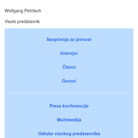
Wolfgang Petritsch
Visoki predstavnik
Saopćenja za javnost
Intervjui
Članci
Govori
Press konferencije
Multimedija
Odluke visokog predstavnika