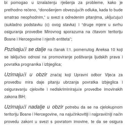
bi pomogao u iznala
enju rješenja za probleme, kako je
ž
prethodno re
eno, “donošenjem obvezuju
ih odluka, kada to bude
č
ć
smatrao neophodnim,” u svezi s odre
enim pitanjima, uklju
uju
i
đ
č
ć
(sukladno podstavku (c) ovog stavka) i “druge mjere u svrhu
osiguranja provedbe Mirovnog sporazuma na
itavom teritoriju
č
Bosne i Hercegovine i njenih entiteta”;
Pozivaju
i se
dalje
ć
na
lanak I:1. pomenutog Aneksa 10 koji
č
se isklju
ivo odnosi na promoviranje poštivanja ljudskih prava i
č
povratka prognanika i izbjeglica;
Uzimaju
i u obzir
ć
zna
aj koji Upravni odbor Vije
a za
č
ć
provedbu mira daje pitanju ubrzanja povratka izbjeglica i
osiguravanju cjelovite i nediskriminiraju
e provedbe imovinskih
ć
zakona BiH;
Uzimaju
i nadalje u obzir
ć
potrebu da se na cjelokupnom
teritoriju Bosne i Hercegovine, na naju
inkovitiji i najpravi
niji na
in
č
č
č
provedu zakoni u svezi s povratom imovine, te da se osigura