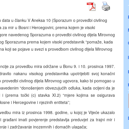
u data u članku V Aneksa 10 (Sporazum o provedbi civilnog
za mir u Bosni i Hercegovini, prema kojem je visoki
e gore navedenog Sporazuma o provedbi civilnog dijela Mirovnog
 istog Sporazuma prema kojem visoki predstavnik “pomaže, kada
ma koji se pojave u svezi s provedbom civilnog dijela Mirovnog
ncije za provedbu mira održane u Bonu 9. i 10. prosinca 1997.
avilo nakanu visokog predstavnika upotrijebiti svoj konačni
o provedbi civilnog dijela Mirovnog ugovora, kako bi pomogao u
 navedenim “donošenjem obvezujućih odluka, kada ocijeni da je
i i (prema točki (c) stavka XI.2) “mjere kojima se osigurava
sne i Hercegovine i njezinih entiteta”;
vedbu mira iz prosinca 1998. godine, u kojoj je Vijeće ukazalo
građani imati povjerenje predstavlja preduvjet za trajni mir i
enje i zadržavanje inozemnih i domaćih ulagača;