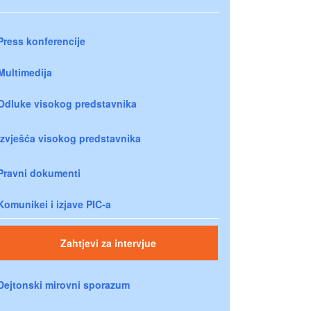
Press konferencije
Multimedija
Odluke visokog predstavnika
Izvješća visokog predstavnika
Pravni dokumenti
Komunikei i izjave PIC-a
Zahtjevi za intervjue
Dejtonski mirovni sporazum