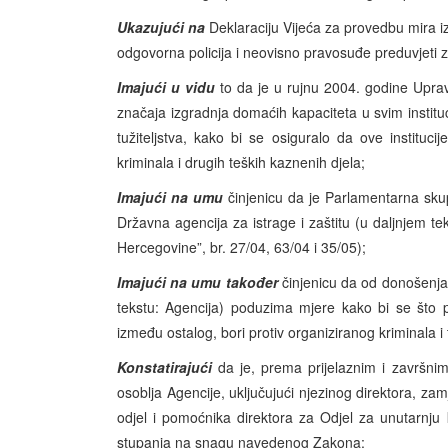
Ukazujući na
Deklaraciju Vijeća za provedbu mira iz
odgovorna policija i neovisno pravosuđe preduvjeti z
Imajući u vidu
to da je u rujnu 2004. godine Uprav
značaja izgradnja domaćih kapaciteta u svim instituc
tužiteljstva, kako bi se osiguralo da ove institu
kriminala i drugih teških kaznenih djela;
Imajući na umu
činjenicu da je Parlamentarna sku
Državna agencija za istrage i zaštitu (u daljnjem te
Hercegovine”, br. 27/04, 63/04 i 35/05);
Imajući na umu također
činjenicu da od donošenja 
tekstu: Agencija) poduzima mjere kako bi se što p
između ostalog, bori protiv organiziranog kriminala i
Konstatirajući
da je, prema prijelaznim i završn
osoblja Agencije, uključujući njezinog direktora, zam
odjel i pomoćnika direktora za Odjel za unutarnju 
stupanja na snagu navedenog Zakona;