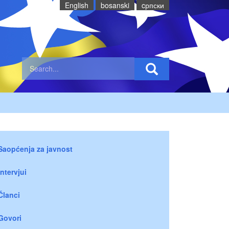
English
bosanski
cрпски
Saopćenja za javnost
Intervjui
Članci
Govori