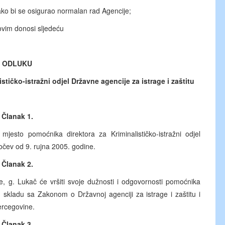
ko bi se osigurao normalan rad Agencije;
 ovim donosi sljedeću
ODLUKU
tičko-istražni odjel Državne agencije za istrage i zaštitu
Članak 1.
sto pomoćnika direktora za Kriminalističko-istražni odjel
počev od 9. rujna 2005. godine.
Članak 2.
, g. Lukač će vršiti svoje dužnosti i odgovornosti pomoćnika
 u skladu sa Zakonom o Državnoj agenciji za istrage i zaštitu i
ercegovine.
Članak 3.