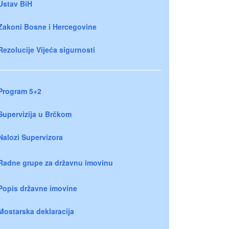
Ustav BiH
Zakoni Bosne i Hercegovine
Rezolucije Vijeća sigurnosti
Program 5+2
Supervizija u Brčkom
Nalozi Supervizora
Radne grupe za državnu imovinu
Popis državne imovine
Mostarska deklaracija