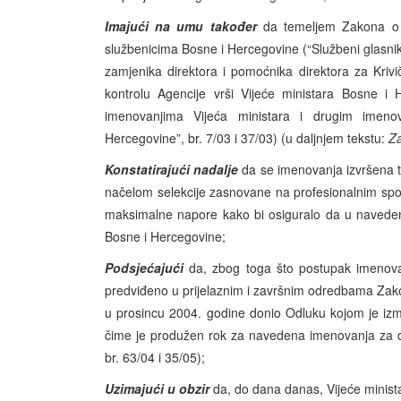
Imajući na umu također
da temeljem Zakona o Dr
službenicima Bosne i Hercegovine (“Službeni glasnik
zamjenika direktora i pomoćnika direktora za Krivi
kontrolu Agencije vrši Vijeće ministara Bosne i
imenovanjima Vijeća ministara i drugim imeno
Hercegovine”, br. 7/03 i 37/03) (u daljnjem tekstu:
Za
Konstatirajući
nadalje
da se imenovanja izvršena
načelom selekcije zasnovane na profesionalnim spos
maksimalne napore kako bi osiguralo da u naveden
Bosne i Hercegovine;
Podsjećajući
da, zbog toga što postupak imenova
predviđeno u prijelaznim i završnim odredbama Zakona
u prosincu 2004. godine donio Odluku kojom je izmij
čime je produžen rok za navedena imenovanja za d
br. 63/04 i 35/05);
Uzimajući u obzir
da, do dana danas, Vijeće minista