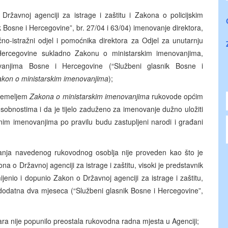
žavnoj agenciji za istrage i zaštitu i Zakona o policijskim
 Bosne i Hercegovine”, br. 27/04 i 63/04) imenovanje direktora,
čno-istražni odjel i pomoćnika direktora za Odjel za unutarnju
 Hercegovine sukladno Zakonu o ministarskim imenovanjima,
vanjima Bosne i Hercegovine (“Službeni glasnik Bosne i
kon o ministarskim imenovanjima
);
 temeljem
Zakona o ministarskim imenovanjima
rukovode općim
obnostima i da je tijelo zaduženo za imenovanje dužno uložiti
im imenovanjima po pravilu budu zastupljeni narodi i građani
nja navedenog rukovodnog osoblja nije proveden kao što je
 o Državnoj agenciji za istrage i zaštitu, visoki je predstavnik
enio i dopunio Zakon o Državnoj agenciji za istrage i zaštitu,
odatna dva mjeseca (“Službeni glasnik Bosne i Hercegovine”,
ra nije popunilo preostala rukovodna radna mjesta u Agenciji;