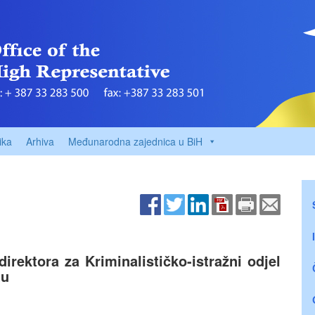
ika
Arhiva
Međunarodna zajednica u BiH
ektora za Kriminalističko-istražni odjel
tu