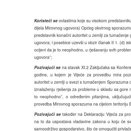
Koristeći se
ovlastima koje su visokom predstavnik
dijela Mirovnog ugovora) Općeg okvirnog sporazuma 
predstavnik konačni autoritet u zemlji za tumačenj
ugovora; i posebice uzevši u obzir članak II 1. (d)
ocijeni da je to neophodno, u rješavanju svih proble
ugovora”;
Pozivajući se
na stavak XI.2 Zaključaka sa Konfere
godine, u kojem je Vijeće za provedbu mira pozdr
autoritet u zemlji u svezi s tumačenjem Sporazuma 
iznalaženju rješenja za probleme u skladu sa gore
to neophodno”, o određenim pitanjima, uključujuć
provedba Mirovnog sporazuma na cijelom teritoriju Bo
Pozivajući se
također na Deklaraciju Vijeća za pro
na to da uspostava vladavine zakona u koju će svi 
samoodrživo gospodarstvo, što će omogućiti privlač