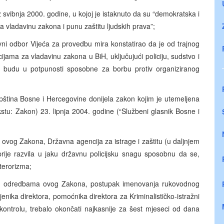
 svibnja 2000. godine, u kojoj je istaknuto da su “demokratska i
a vladavinu zakona i punu zaštitu ljudskih prava”;
ni odbor Vijeća za provedbu mira konstatirao da je od trajnog
ijama za vladavinu zakona u BiH, uključujući policiju, sudstvo i
cije budu u potpunosti sposobne za borbu protiv organiziranog
pština Bosne i Hercegovine donijela zakon kojim je utemeljena
kstu: Zakon) 23. lipnja 2004. godine (“Službeni glasnik Bosne i
ovog Zakona, Državna agencija za istrage i zaštitu (u daljnjem
rije razvila u jaku državnu policijsku snagu sposobnu da se,
 terorizma;
im odredbama ovog Zakona, postupak imenovanja rukovodnog
jenika direktora, pomoćnika direktora za Kriminalističko-istražni
kontrolu, trebalo okončati najkasnije za šest mjeseci od dana