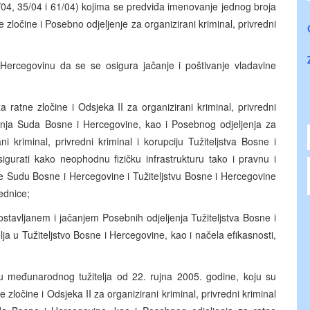
4/04, 35/04 i 61/04) kojima se predviđa imenovanje jednog broja
zločine i Posebno odjeljenje za organizirani kriminal, privredni
ercegovinu da se se osigura jačanje i poštivanje vladavine
 ratne zločine i Odsjeka II za organizirani kriminal, privredni
jenja Suda Bosne i Hercegovine, kao i Posebnog odjeljenja za
i kriminal, privredni kriminal i korupciju Tužiteljstva Bosne i
igurati kako neophodnu fizičku infrastrukturu tako i pravnu i
 će Sudu Bosne i Hercegovine i Tužiteljstvu Bosne i Hercegovine
ednice;
stavljanem i jačanjem Posebnih odjeljenja Tužiteljstva Bosne i
 u Tužiteljstvo Bosne i Hercegovine, kao i načela efikasnosti,
 međunarodnog tužitelja od 22. rujna 2005. godine, koju su
e zločine i Odsjeka II za organizirani kriminal, privredni kriminal