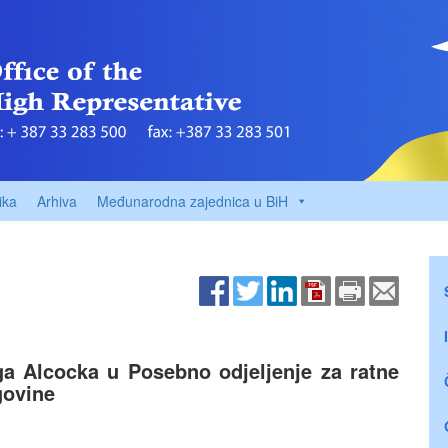
ika
Arhiva
Međunarodna zajednica u BiH
a Alcocka u Posebno odjeljenje za ratne
govine