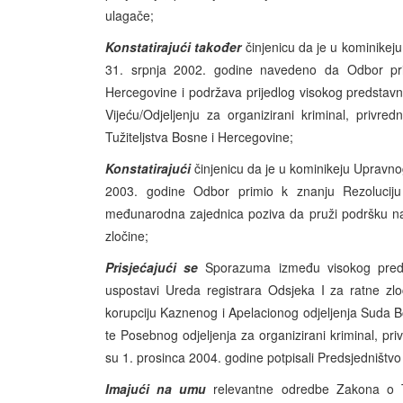
ulagače;
Konstatirajući također
činjenicu da je u kominike
31. srpnja 2002. godine navedeno da Odbor pri
Hercegovine i podržava prijedlog visokog predstavni
Vijeću/Odjeljenju za organizirani kriminal, privr
Tužiteljstva Bosne i Hercegovine;
Konstatirajući
činjenicu da je u kominikeju Upravn
2003. godine Odbor primio k znanju Rezoluciju
međunarodna zajednica poziva da pruži podršku nap
zločine;
Prisjećajući se
Sporazuma između visokog pred
uspostavi Ureda registrara Odsjeka I za ratne zloči
korupciju Kaznenog i Apelacionog odjeljenja Suda B
te Posebnog odjeljenja za organizirani kriminal, priv
su 1. prosinca 2004. godine potpisali Predsjedništvo
Imajući na umu
relevantne odredbe Zakona o Tu