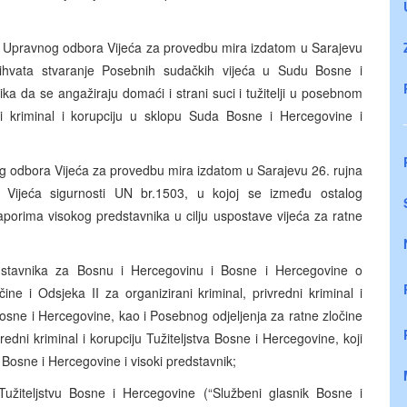
ju Upravnog odbora Vijeća za provedbu mira izdatom u Sarajevu
hvata stvaranje Posebnih sudačkih vijeća u Sudu Bosne i
ka da se angažiraju domaći i strani suci i tužitelji u posebnom
edni kriminal i korupciju u sklopu Suda Bosne i Hercegovine i
og odbora Vijeća za provedbu mira izdatom u Sarajevu 26. rujna
 Vijeća sigurnosti UN br.1503, u kojoj se između ostalog
orima visokog predstavnika u cilju uspostave vijeća za ratne
stavnika za Bosnu i Hercegovinu i Bosne i Hercegovine o
ne i Odsjeka II za organizirani kriminal, privredni kriminal i
osne i Hercegovine, kao i Posebnog odjeljenja za ratne zločine
redni kriminal i korupciju Tužiteljstva Bosne i Hercegovine, koji
 Bosne i Hercegovine i visoki predstavnik;
žiteljstvu Bosne i Hercegovine (“Službeni glasnik Bosne i