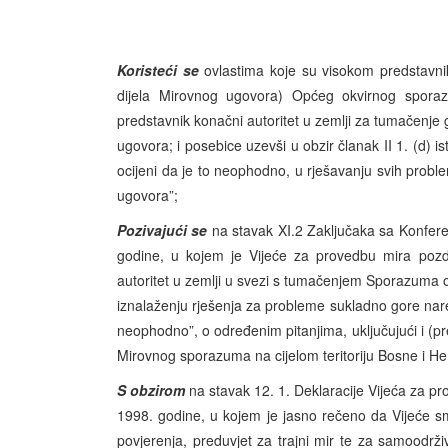
Koristeći se
ovlastima koje su visokom predstavni
dijela Mirovnog ugovora) Općeg okvirnog spora
predstavnik konačni autoritet u zemlji za tumačenj
ugovora; i posebice uzevši u obzir članak II 1. (d
ocijeni da je to neophodno, u rješavanju svih probl
ugovora”;
Pozivajući se
na stavak XI.2 Zaključaka sa Konfere
godine, u kojem je Vijeće za provedbu mira pozd
autoritet u zemlji u svezi s tumačenjem Sporazuma 
iznalaženju rješenja za probleme sukladno gore nar
neophodno”, o određenim pitanjima, uključujući i (p
Mirovnog sporazuma na cijelom teritoriju Bosne i Herc
S obzirom
na stavak 12. 1. Deklaracije Vijeća za p
1998. godine, u kojem je jasno rečeno da Vijeće s
povjerenja, preduvjet za trajni mir te za samoodrž