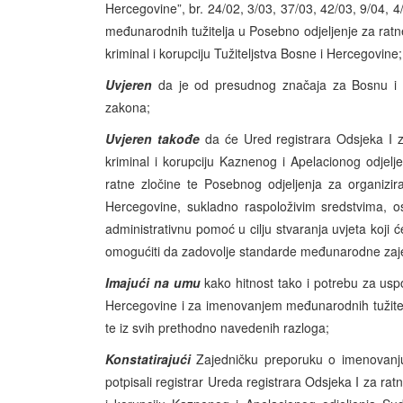
Hercegovine”, br. 24/02, 3/03, 37/03, 42/03, 9/04, 
međunarodnih tužitelja u Posebno odjeljenje za ratne 
kriminal i korupciju Tužiteljstva Bosne i Hercegovine;
Uvjeren
da je od presudnog značaja za Bosnu i H
zakona;
Uvjeren takođe
da će Ured registrara Odsjeka I za
kriminal i korupciju Kaznenog i Apelacionog odjel
ratne zločine te Posebnog odjeljenja za organiziran
Hercegovine, sukladno raspoloživim sredstvima, os
administrativnu pomoć u cilju stvaranja uvjeta koji
omogućiti da zadovolje standarde međunarodne zaj
Imajući na umu
kako hitnost tako i potrebu za uspo
Hercegovine i za imenovanjem međunarodnih tužitelja
te iz svih prethodno navedenih razloga;
Konstatirajući
Zajedničku preporuku o imenovanju
potpisali registrar Ureda registrara Odsjeka I za ratn