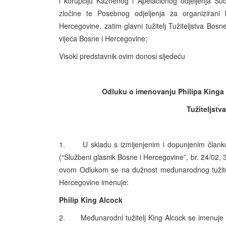
i korupciju Kaznenog i Apelacionog odjeljenja Su
zločine te Posebnog odjeljenja za organizirani k
Hercegovine, zatim glavni tužitelj Tužiteljstva Bos
vijeća Bosne i Hercegovine;
Visoki predstavnik ovim donosi sljedeću
Odluku o imenovanju Philipa Kinga 
Tužiteljstv
1. U skladu s izmijenjenim i dopunjenim člankom
(“Službeni glasnik Bosne i Hercegovine”, br. 24/02, 3
ovom Odlukom se na dužnost međunarodnog tužitelj
Hercegovine imenuje:
Philip King Alcock
2. Međunarodni tužitelj King Alcock se imenuje 