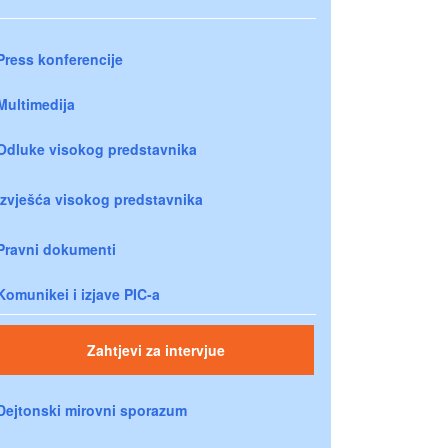
Press konferencije
Multimedija
Odluke visokog predstavnika
Izvješća visokog predstavnika
Pravni dokumenti
Komunikei i izjave PIC-a
Zahtjevi za intervjue
Dejtonski mirovni sporazum