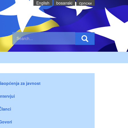
English
bosanski
cрпски
Saopćenja za javnost
Intervjui
Članci
Govori