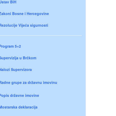
Ustav BiH
Zakoni Bosne i Hercegovine
Rezolucije Vijeća sigurnosti
Program 5+2
Supervizija u Brčkom
Nalozi Supervizora
Radne grupe za državnu imovinu
Popis državne imovine
Mostarska deklaracija