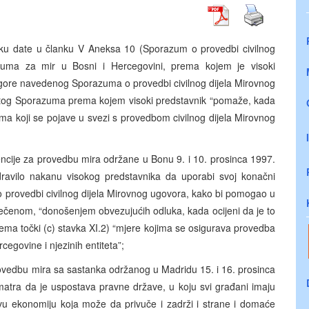
ku date u članku V Aneksa 10 (Sporazum o provedbi civilnog
zuma za mir u Bosni i Hercegovini, prema kojem je visoki
e gore navedenog Sporazuma o provedbi civilnog dijela Mirovnog
) istog Sporazuma prema kojem visoki predstavnik “pomaže, kada
ema koji se pojave u svezi s provedbom civilnog dijela Mirovnog
ncije za provedbu mira održane u Bonu 9. i 10. prosinca 1997.
ravilo nakanu visokog predstavnika da uporabi svoj konačni
o provedbi civilnog dijela Mirovnog ugovora, kako bi pomogao u
ečenom, “donošenjem obvezujućih odluka, kada ocijeni da je to
rema točki (c) stavka XI.2) “mjere kojima se osigurava provedba
egovine i njezinih entiteta”;
rovedbu mira sa sastanka održanog u Madridu 15. i 16. prosinca
matra da je uspostava pravne države, u koju svi građani imaju
ivu ekonomiju koja može da privuče i zadrži i strane i domaće