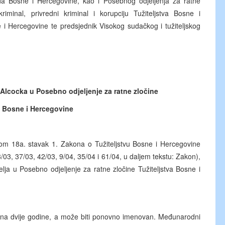
da Bosne i Hercegovine, kao i Posebnog odjeljenja za ratne
riminal, privredni kriminal i korupciju Tužiteljstva Bosne i
ne i Hercegovine te predsjednik Visokog sudačkog i tužiteljskog
Alcocka u Posebno odjeljenje za ratne zločine
a Bosne i Hercegovine
 18a. stavak 1. Zakona o Tužiteljstvu Bosne i Hercegovine
/03, 37/03, 42/03, 9/04, 35/04 i 61/04, u daljem tekstu: Zakon),
a u Posebno odjeljenje za ratne zločine Tužiteljstva Bosne i
na dvije godine, a može biti ponovno imenovan. Međunarodni