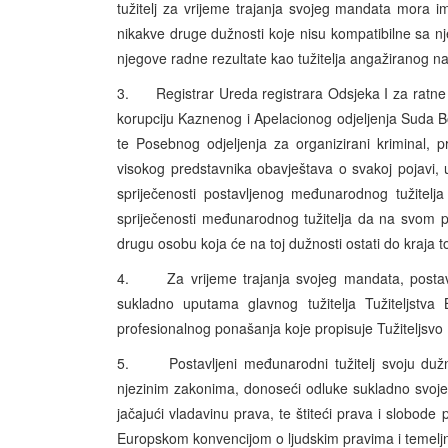
tužitelj za vrijeme trajanja svojeg mandata mora 
nikakve druge dužnosti koje nisu kompatibilne sa 
njegove radne rezultate kao tužitelja angažiranog n
3. Registrar Ureda registrara Odsjeka I za ratne zlo
korupciju Kaznenog i Apelacionog odjeljenja Suda B
te Posebnog odjeljenja za organizirani kriminal, pr
visokog predstavnika obavještava o svakoj pojavi, 
spriječenosti postavljenog međunarodnog tužitelj
spriječenosti međunarodnog tužitelja da na svom p
drugu osobu koja će na toj dužnosti ostati do kraja 
4. Za vrijeme trajanja svojeg mandata, postavlje
sukladno uputama glavnog tužitelja Tužiteljstva
profesionalnog ponašanja koje propisuje Tužiteljsvo
5. Postavljeni međunarodni tužitelj svoju dužno
njezinim zakonima, donoseći odluke sukladno svoje
jačajući vladavinu prava, te štiteći prava i slobod
Europskom konvencijom o ljudskim pravima i temel