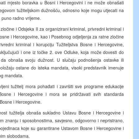
imati mjesto boravka u Bosni i Hercegovini i ne može obnašati
njegovom tužiteljskom dužnošću, odnosno koje mogu utjecati na
a puno radno vrijeme.
čine i Odsjeka II za organizirani kriminal, privredni kriminal i
osne i Hercegovine, kao i Posebnog odjeljenja za ratne zločine
ivredni kriminal i korupciju Tužiteljstva Bosne i Hercegovine,
uključujući i one iz točke 2. ove Odluke, koja može dovesti do
a da obnaša svoju dužnost. U slučaju podnošenja ostavke ili
oložaju ostane do isteka mandata, visoki predstavnik imenuje
tog mandata.
ni tužitelj mora pohađati i završiti sve programe edukacije
 Bosne i Hercegovine i mora se pridržavati svih standarda
 Bosne i Hercegovine.
st tužitelja obnaša sukladno Ustavu Bosne i Hercegovine i
m znanju i sposobnostima, savjesno, odgovorno i nepristrano,
e pojedinaca koje su garantirane Ustavom Bosne i Hercegovine i
jnim slobodama.