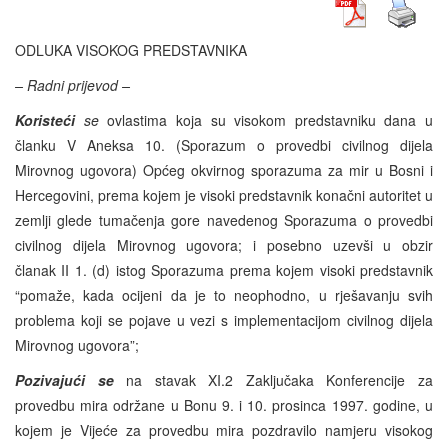
ODLUKA VISOKOG PREDSTAVNIKA
– Radni prijevod –
Koristeći
se
ovlastima koja su visokom predstavniku dana u
članku V Aneksa 10. (Sporazum o provedbi civilnog dijela
Mirovnog ugovora) Općeg okvirnog sporazuma za mir u Bosni i
Hercegovini, prema kojem je visoki predstavnik konačni autoritet u
zemlji glede tumačenja gore navedenog Sporazuma o provedbi
civilnog dijela Mirovnog ugovora; i posebno uzevši u obzir
članak II 1. (d) istog Sporazuma prema kojem visoki predstavnik
“pomaže, kada ocijeni da je to neophodno, u rješavanju svih
problema koji se pojave u vezi s implementacijom civilnog dijela
Mirovnog ugovora”;
Pozivajući se
na stavak XI.2 Zaključaka Konferencije za
provedbu mira održane u Bonu 9. i 10. prosinca 1997. godine, u
kojem je Vijeće za provedbu mira pozdravilo namjeru visokog