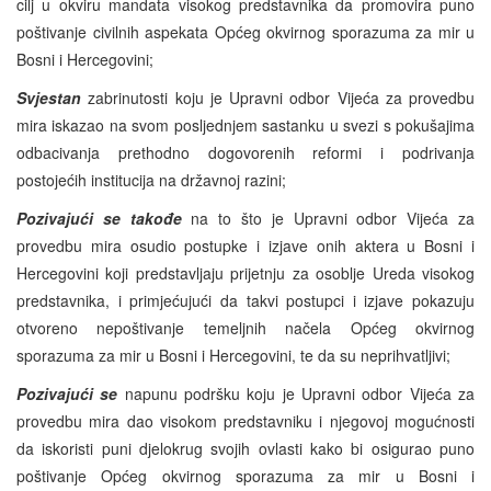
cilj u okviru mandata visokog predstavnika da promovira puno
poštivanje civilnih aspekata Općeg okvirnog sporazuma za mir u
Bosni i Hercegovini;
Svjestan
zabrinutosti koju je Upravni odbor Vijeća za provedbu
mira iskazao na svom posljednjem sastanku u svezi s pokušajima
odbacivanja prethodno dogovorenih reformi i podrivanja
postojećih institucija na državnoj razini;
Pozivajući se takođe
na to što je Upravni odbor Vijeća za
provedbu mira osudio postupke i izjave onih aktera u Bosni i
Hercegovini koji predstavljaju prijetnju za osoblje Ureda visokog
predstavnika, i primjećujući da takvi postupci i izjave pokazuju
otvoreno nepoštivanje temeljnih načela Općeg okvirnog
sporazuma za mir u Bosni i Hercegovini, te da su neprihvatljivi;
Pozivajući se
napunu podršku koju je Upravni odbor Vijeća za
provedbu mira dao visokom predstavniku i njegovoj mogućnosti
da iskoristi puni djelokrug svojih ovlasti kako bi osigurao puno
poštivanje Općeg okvirnog sporazuma za mir u Bosni i