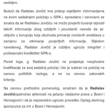
osobljem.
Budući da Radislav Jovičić ima pristup osjetljivim informacijama
na svom sadašnjem položaju u SIPA-i, opravdano i osnovano se
smatra da se Radislavu Jovičiću ne može povjeriti čuvanje tajnosti
takvih informacija zbog ozbiljnih i pouzdanih navoda da se
uključio u korupciju koja obuhvata primanje novčanih sredstava u
zamjenu za otkrivanje povjerljivih informacija. Slijedom
navedenog, Radislav Jovičić je ozbiljno ugrozio integritet i
profesionalni kredibilitet SIPA-e.
Pored toga, g. Radislav Jovičić ne posjeduje neophodne
kvalifikacije za svoj sadašnji položaj i bio je izabran na položaj na
osnovu političkih razloga, a ne na osnovu zakonskih
kriterija.
Na osnovu prethodno pomenutog, smatram da je
Radislav
Jovičić
opstruirao aktivnosti na jačanju vladavine prava u Bosni i
Hercegovini i da je neposredno ugrozio provedbu Općeg okvirnog
sporazuma za mir u Bosni i Hercegovini.