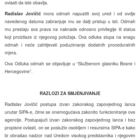
ovlasti da iste obavlja.
Radislav Jovičić
mora odmah napustiti svoj ured i od ovdje
navedenog datuma zabranjuje mu se dalji pristup u isti. Odmah
mu prestaju sva prava na naknade odnosno privilegije ili status
koji proizilaze iz njegovog položaja. Ova odluka stupa na snagu
odmah i neće zahtijevati poduzimanje dodatnih proceduralnih
mjera.
Ova Odluka odmah se objavljuje u “Službenom glasniku Bosne i
Hercegovine”.
RAZLOZI ZA SMJENJIVANJE
Radislav Jovičić postupa izvan zakonskog zapovjednog lanca
unutar SIPA-e, čime se onemogućava zakonito funkcioniranje ove
agencije. Postupajući izvan zakonskog zapovjednog lanca i bez
propisne ovlasti, on se poslužio osobljem i resursima SIPA-e kako
bi obnašao nadzor nad Uredom visokog predstavnika i njegovim