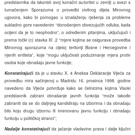
predstavnika da iskoristi svoj konačni autoritet u zemlji u svezi s
tumačenjem Sporazuma o provedbi civilnog dijela Mirovnog
ugovora, kako bi pomogao u iznalaženju rješenja za probleme
sukladno gore navedenim “donošenjem obvezujućih odluka, kada
ocijeni da je to neophodno”, o određenim pitanjima, uključujući i
prema točki (c) stavka XI .2 “mjere kojima se osigurava provedba
Mirovnog sporazuma na cijeloj teritoriji Bosne i Hercegovine i
njenih entiteta”, koje “mogu uključivati poduzimanje mjera protiv
osoba koje obnašaju javne funkcije;
Konstatirajući
da je u stavku X. 4 Aneksa Deklaracije Vijeća za
provedbu mira sačinjenoj u Madridu 16. prosinca 1998. godine
navedeno da Vijeće potvrđuje kako se čelnicima kojima Visoki
predstavnik zabrani obnašanje javnih funkcija “može takođe
zabraniti da se do daljnjeg kandidiraju na izborima i da obnašaju
bilo koju drugu izbornu ili imenovanu javnu funkciju i obnašaju
funkciju u političkoj stranci”;
Nadalje konstatirajući
da jačanje vladavine prava i dalje ključni