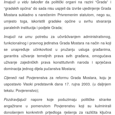
Imajući u vidu također
da politički organi na razini “Grada” i
“gradskih općina” do sada nisu uspjeli da izvrše ujedinjenje Grada
Mostara sukladno s narečenim Privremenim statutom, nego su,
umjesto toga, iskoristili gradske općine u svrhu stvaranja
paralelnih institucija i podjele Grada;
Imajući na umu
potrebu za učvršćivanjem administrativnog,
funkcionalnog i pravnog jedinstva Grada Mostara na način na koji
se unapređuje učinkovitost u pružanju usluga građanima,
garantira uživanje temeljnih prava svih građana, omogućava
uživanje zajedničkih prava konstitutivnih naroda i sprječava
dominacija jednog dijela pučanstva Mostara;
Cijeneći
rad Povjerenstva za reformu Grada Mostara, koju je
uspostavio Visoki predstavnik dana 17. rujna 2003. (u daljnjem
tekstu: Povjerenstvo);
Pozdravljajući
napore koje poduzimaju političke stranke
angažirane u pomenutom Povjerenstvu koji su kulminirali
donošenjem konkretnih prijedloga rješenja za različita ključna