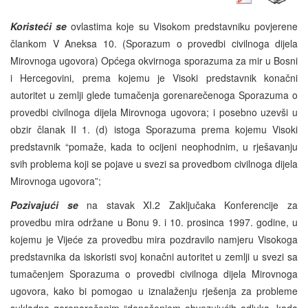
Koristeći se
ovlastima koje su Visokom predstavniku povjerene
člankom V Aneksa 10. (Sporazum o provedbi civilnoga dijela
Mirovnoga ugovora) Općega okvirnoga sporazuma za mir u Bosni
i Hercegovini, prema kojemu je Visoki predstavnik konačni
autoritet u zemlji glede tumačenja gorenarečenoga Sporazuma o
provedbi civilnoga dijela Mirovnoga ugovora; i posebno uzevši u
obzir članak II 1. (d) istoga Sporazuma prema kojemu Visoki
predstavnik “pomaže, kada to ocijeni neophodnim, u rješavanju
svih problema koji se pojave u svezi sa provedbom civilnoga dijela
Mirovnoga ugovora”;
Pozivajući se
na stavak XI.2 Zaključaka Konferencije za
provedbu mira održane u Bonu 9. i 10. prosinca 1997. godine, u
kojemu je Vijeće za provedbu mira pozdravilo namjeru Visokoga
predstavnika da iskoristi svoj konačni autoritet u zemlji u svezi sa
tumačenjem Sporazuma o provedbi civilnoga dijela Mirovnoga
ugovora, kako bi pomogao u iznalaženju rješenja za probleme
sukladno gorenarečenim “donošenjem obvezujućih odluka, kada