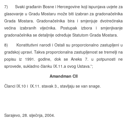
7) Svaki građanin Bosne i Hercegovine koji ispunjava uvjete za
glasovanje u Gradu Mostaru može biti izabran za gradonačelnika
Grada Mostara. Gradonačelnika bira i smjenjuje dvotrećinska
većina izabranih vijećnika. Postupak izbora i smjenjivanje
gradonačelnika se detaljnije određuje Statutom Grada Mostara.
8) Konstitutivni narodi i Ostali su proporcionalno zastupljeni u
gradskoj upravi. Takva proporcionalna zastupljenost se tremelji na
popisu iz 1991. godine, dok se Aneks 7. u potpunosti ne
sprovede, sukladno članku IX.11.a ovog Ustava.”;
Amandman CII
Članci IX.10 i IX.11. stavak 3., stavljaju se van snage.
Sarajevo, 28. siječnja, 2004.