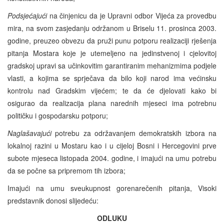
Podsjećajući
na činjenicu da je Upravni odbor Vijeća za provedbu
mira, na svom zasjedanju održanom u Briselu 11. prosinca 2003.
godine, preuzeo obvezu da pruži punu potporu realizaciji rješenja
pitanja Mostara koje je utemeljeno na jedinstvenoj i cjelovitoj
gradskoj upravi sa učinkovitim garantiranim mehanizmima podjele
vlasti, a kojima se sprječava da bilo koji narod ima većinsku
kontrolu nad Gradskim vijećem; te da će djelovati kako bi
osigurao da realizacija plana narednih mjeseci ima potrebnu
političku i gospodarsku potporu;
Naglašavajući
potrebu za održavanjem demokratskih izbora na
lokalnoj razini u Mostaru kao i u cijeloj Bosni i Hercegovini prve
subote mjeseca listopada 2004. godine, i imajući na umu potrebu
da se počne sa pripremom tih izbora;
Imajući na umu sveukupnost gorenarečenih pitanja, Visoki
predstavnik donosi slijedeću:
ODLUKU