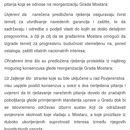
pitanja koja se odnose na reorganizaciju Grada Mostara;
Uvjereni da
narečena predložena rješenja osiguravaju čvrst
temelj za utvrđivanje navedenih garancija i zaštite, te da
sadržavaju i odredbe o podjeli vlasti do kojih se došlo detaljnim
pregovorima, a čiji je cilj da se građanima Mostara omogući da
izgrade temelj za progresivnu budućnost utemeljenu na, pored
ostaloga, zaštiti vitalnih nacionalnih interesa;
Ohrabreni time
što su predložena rješenja proistekla iz najšireg
mogućeg konsenzusa glede reorganizacije Grada Mostara;
Uz žaljenje što
stranke koje su bile uključene u rad Povjerenstva
nisu uspjele postići konsenzus u svezi s dva neriješena pitanja i
uvjereni da bi rješavanje narečenih pitanja dovelo do značajnih
poboljšanja glede primijenjenih standarda uprave u Gradu dok bi
se istovremeno održavao izborni sustav koji će odražavati
svojevrsne okolnosti koje vladaju u Mostaru, a koje proizilaze iz
duboko ukorijenjenih suprotnosti interesa između njegovih
konstitutivnih naroda;