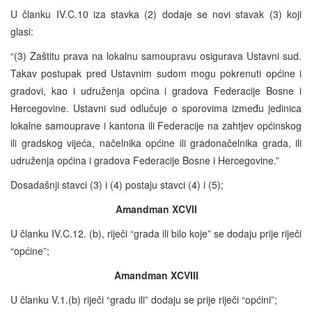
U članku IV.C.10 iza stavka (2) dodaje se novi stavak (3) koji
glasi:
“(3) Zaštitu prava na lokalnu samoupravu osigurava Ustavni sud.
Takav postupak pred Ustavnim sudom mogu pokrenuti općine i
gradovi, kao i udruženja općina i gradova Federacije Bosne i
Hercegovine. Ustavni sud odlučuje o sporovima između jedinica
lokalne samouprave i kantona ili Federacije na zahtjev općinskog
ili gradskog vijeća, načelnika općine ili gradonačelnika grada, ili
udruženja općina i gradova Federacije Bosne i Hercegovine.”
Dosadašnji stavci (3) i (4) postaju stavci (4) i (5);
Amandman XCVII
U članku IV.C.12. (b), riječi “grada ili bilo koje” se dodaju prije riječi
“općine”;
Amandman XCVIII
U članku V.1.(b) riječi “gradu ili” dodaju se prije riječi “općini”;