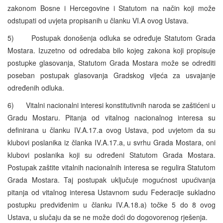
zakonom Bosne i Hercegovine i Statutom na način koji može
odstupati od uvjeta propisanih u članku VI.A ovog Ustava.
5) Postupak donošenja odluka se određuje Statutom Grada
Mostara. Izuzetno od odredaba bilo kojeg zakona koji propisuje
postupke glasovanja, Statutom Grada Mostara može se odrediti
poseban postupak glasovanja Gradskog vijeća za usvajanje
određenih odluka.
6) Vitalni nacionalni interesi konstitutivnih naroda se zaštićeni u
Gradu Mostaru. Pitanja od vitalnog nacionalnog interesa su
definirana u članku IV.A.17.a ovog Ustava, pod uvjetom da su
klubovi poslanika iz članka IV.A.17.a, u svrhu Grada Mostara, oni
klubovi poslanika koji su određeni Statutom Grada Mostara.
Postupak zaštite vitalnih nacionalnih interesa se regulira Statutom
Grada Mostara. Taj postupak uključuje mogućnost upućivanja
pitanja od vitalnog interesa Ustavnom sudu Federacije sukladno
postupku predviđenim u članku IV.A.18.a) točke 5 do 8 ovog
Ustava, u slučaju da se ne može doći do dogovorenog rješenja.