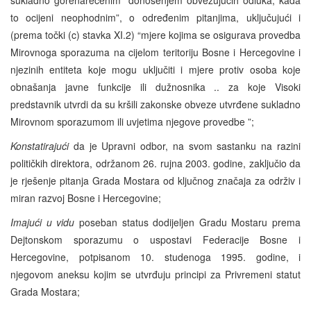
to ocijeni neophodnim”, o određenim pitanjima, uključujući i
(prema točki (c) stavka XI.2) “mjere kojima se osigurava provedba
Mirovnoga sporazuma na cijelom teritoriju Bosne i Hercegovine i
njezinih entiteta koje mogu uključiti i mjere protiv osoba koje
obnašanja javne funkcije ili dužnosnika .. za koje Visoki
predstavnik utvrdi da su kršili zakonske obveze utvrđene sukladno
Mirovnom sporazumom ili uvjetima njegove provedbe ”;
Konstatirajući
da je Upravni odbor, na svom sastanku na razini
političkih direktora, održanom 26. rujna 2003. godine, zaključio da
je rješenje pitanja Grada Mostara od ključnog značaja za održiv i
miran razvoj Bosne i Hercegovine;
Imajući u vidu
poseban status dodijeljen Gradu Mostaru prema
Dejtonskom sporazumu o uspostavi Federacije Bosne i
Hercegovine, potpisanom 10. studenoga 1995. godine, i
njegovom aneksu kojim se utvrđuju principi za Privremeni statut
Grada Mostara;