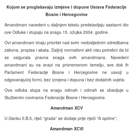
Kojom se proglašavaju izmjene i dopune Ustava Federacije
Bosne i Hercegovine
Amandmani navedeni u daljnjem tekstu predstavljaju sastavni dio
ove Odluke i stupaju na snagu 15. ožujka 2004. godine.
Ovi amandmani imaju prioritet nad svim nedosljednim odredbama
zakona, propisa i akata. Daljnji normativni akti nisu potrebni da bi
se osigurala pravna snaga ovih amandmana. Navedeni
amandmani su na snazi na privremenom temelju, sve dok ih
Parlament Federacije Bosne i Hercegovine ne usvoji u
odgovarajućoj formi, bez izmjena i dopuna i bez dodatnih uvjeta.
Ova odluka stupa na snagu odmah i odmah se obavljuje u
Službenim novinama Federacije Bosne i Hercegovine.
Amandman XCV
U članku II.B.5, riječ “grada” se dodaje prije riječi “ili općine”;
Amandman XCVI