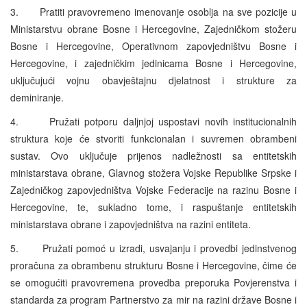
3. Pratiti pravovremeno imenovanje osoblja na sve pozicije u
Ministarstvu obrane Bosne i Hercegovine, Zajedničkom stožeru
Bosne i Hercegovine, Operativnom zapovjedništvu Bosne i
Hercegovine, i zajedničkim jedinicama Bosne i Hercegovine,
uključujući vojnu obavještajnu djelatnost i strukture za
deminiranje.
4. Pružati potporu daljnjoj uspostavi novih institucionalnih
struktura koje će stvoriti funkcionalan i suvremen obrambeni
sustav. Ovo uključuje prijenos nadležnosti sa entitetskih
ministarstava obrane, Glavnog stožera Vojske Republike Srpske i
Zajedničkog zapovjedništva Vojske Federacije na razinu Bosne i
Hercegovine, te, sukladno tome, i raspuštanje entitetskih
ministarstava obrane i zapovjedništva na razini entiteta.
5. Pružati pomoć u izradi, usvajanju i provedbi jedinstvenog
proračuna za obrambenu strukturu Bosne i Hercegovine, čime će
se omogućiti pravovremena provedba preporuka Povjerenstva i
standarda za program Partnerstvo za mir na razini države Bosne i