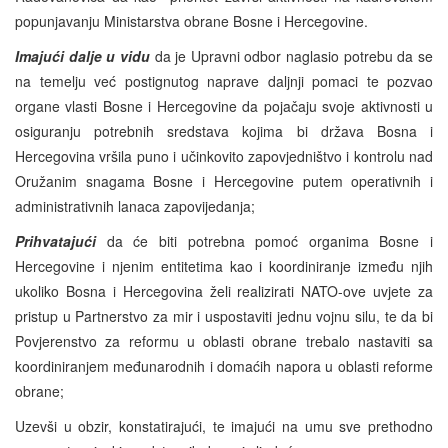
popunjavanju Ministarstva obrane Bosne i Hercegovine.
Imajući dalje u vidu
da je Upravni odbor naglasio potrebu da se
na temelju već postignutog naprave daljnji pomaci te pozvao
organe vlasti Bosne i Hercegovine da pojačaju svoje aktivnosti u
osiguranju potrebnih sredstava kojima bi država Bosna i
Hercegovina vršila puno i učinkovito zapovjedništvo i kontrolu nad
Oružanim snagama Bosne i Hercegovine putem operativnih i
administrativnih lanaca zapovijedanja;
Prihvatajući
da će biti potrebna pomoć organima Bosne i
Hercegovine i njenim entitetima kao i koordiniranje između njih
ukoliko Bosna i Hercegovina želi realizirati NATO-ove uvjete za
pristup u Partnerstvo za mir i uspostaviti jednu vojnu silu, te da bi
Povjerenstvo za reformu u oblasti obrane trebalo nastaviti sa
koordiniranjem međunarodnih i domaćih napora u oblasti reforme
obrane;
Uzevši u obzir, konstatirajući, te imajući na umu sve prethodno