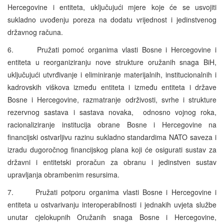
Hercegovine i entiteta, uključujući mjere koje će se usvojiti
sukladno uvođenju poreza na dodatu vrijednost i jedinstvenog
državnog računa.
6. Pružati pomoć organima vlasti Bosne i Hercegovine i
entiteta u reorganiziranju nove strukture oružanih snaga BiH,
uključujući utvrđivanje i eliminiranje materijalnih, institucionalnih i
kadrovskih viškova između entiteta i između entiteta i države
Bosne i Hercegovine, razmatranje održivosti, svrhe i strukture
rezervnog sastava i sastava novaka, odnosno vojnog roka,
racionaliziranje institucija obrane Bosne i Hercegovine na
financijski ostvarljivu razinu sukladno standardima NATO saveza i
izradu dugoročnog financijskog plana koji će osigurati sustav za
državni i entitetski proračun za obranu i jedinstven sustav
upravljanja obrambenim resursima.
7. Pružati potporu organima vlasti Bosne i Hercegovine i
entiteta u ostvarivanju interoperabilnosti i jednakih uvjeta službe
unutar cjelokupnih Oružanih snaga Bosne i Hercegovine,