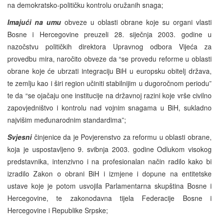
na demokratsko-političku kontrolu oružanih snaga;
Imajući na umu
obveze u oblasti obrane koje su organi vlasti
Bosne i Hercegovine preuzeli 28. siječnja 2003. godine u
nazočstvu političkih direktora Upravnog odbora Vijeća za
provedbu mira, naročito obveze da “se provedu reforme u oblasti
obrane koje će ubrzati integraciju BiH u europsku obitelj država,
te zemlju kao i širi region učiniti stabilnijim u dugoročnom periodu”
te da “se ojačaju one institucije na državnoj razini koje vrše civilno
zapovjedništvo i kontrolu nad vojnim snagama u BiH, sukladno
najvišim međunarodnim standardima”;
Svjesni
činjenice da je Povjerenstvo za reformu u oblasti obrane,
koja je uspostavljeno 9. svibnja 2003. godine Odlukom visokog
predstavnika, intenzivno i na profesionalan način radilo kako bi
izradilo Zakon o obrani BiH i izmjene i dopune na entitetske
ustave koje je potom usvojila Parlamentarna skupština Bosne i
Hercegovine, te zakonodavna tijela Federacije Bosne i
Hercegovine i Republike Srpske;