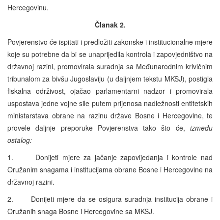
Hercegovinu.
Članak 2.
Povjerenstvo će ispitati i predložiti zakonske i institucionalne mjere
koje su potrebne da bi se unaprijedila kontrola i zapovjedništvo na
državnoj razini, promovirala suradnja sa Međunarodnim krivičnim
tribunalom za bivšu Jugoslaviju (u daljnjem tekstu MKSJ), postigla
fiskalna održivost, ojačao parlamentarni nadzor i promovirala
uspostava jedne vojne sile putem prijenosa nadležnosti entitetskih
ministarstava obrane na razinu države Bosne i Hercegovine, te
provele daljnje preporuke Povjerenstva tako što će,
između
ostalog:
1. Donijeti mjere za jačanje zapovijedanja i kontrole nad
Oružanim snagama i institucijama obrane Bosne i Hercegovine na
državnoj razini.
2. Donijeti mjere da se osigura suradnja institucija obrane i
Oružanih snaga Bosne i Hercegovine sa MKSJ.