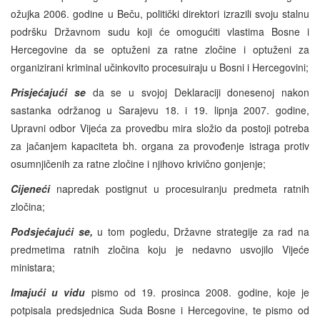
ožujka 2006. godine u Beču, politički direktori izrazili svoju stalnu
podršku Državnom sudu koji će omogućiti vlastima Bosne i
Hercegovine da se optuženi za ratne zločine i optuženi za
organizirani kriminal učinkovito procesuiraju u Bosni i Hercegovini;
Prisjećajući
se
da se u svojoj Deklaraciji donesenoj nakon
sastanka održanog u Sarajevu 18. i 19. lipnja 2007. godine,
Upravni odbor Vijeća za provedbu mira složio da postoji potreba
za jačanjem kapaciteta bh. organa za provođenje istraga protiv
osumnjičenih za ratne zločine i njihovo krivično gonjenje;
Cijeneći
napredak postignut u procesuiranju predmeta ratnih
zločina;
Podsjećajući se,
u tom pogledu, Državne strategije za rad na
predmetima ratnih zločina koju je nedavno usvojilo Vijeće
ministara;
Imajući u vidu
pismo od 19. prosinca 2008. godine, koje je
potpisala predsjednica Suda Bosne i Hercegovine, te pismo od