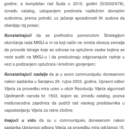
godine, a kompletan rad Suda u 2010. godini (S/2002/678),
između ostalog, ustupanjem predmeta nadležnim domaćim
sudovima, prema potrebi, uz jačanje sposobnosti tih sudova da
obavljaju taj posao;
Konstatirajući
da se prethodno pomenutom Strategijom
okončanja rada MKSJ-a ni na koji način ne ometa obveza zemalja
da provode istrage koje se odnose na optužene osobe kojima se
neće suditi na MKSJ-u i da preduzimaju odgovarajuće radnje u
vezi s podizanjem optužnica i krivičnim gonjenjem;
Konstatirajući nadalje
da je u svom communiquéu donesenom
nakon sastanka u Sarajevu 26. rujna 2003. godine, Upravni odbor
Vijeća za provedbu mira uzeo u obzir Rezoluciju Vijeća sigurnosti
Ujedinjenih naroda br. 1503, kojom se, između ostalog, poziva
međunarodna zajednica da podrži rad visokog predstavnika u
uspostavljanju Vijeća za ratne zločine;
Imajući u vidu
da su u communiquéu donesenom nakon
sastanka Upravnog odbora Vijeća za provedbu mira održanog 15.