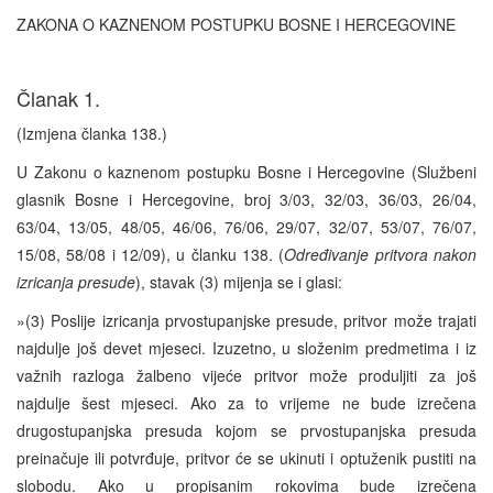
ZAKONA O KAZNENOM POSTUPKU BOSNE I HERCEGOVINE
Članak 1.
(Izmjena članka 138.)
U Zakonu o kaznenom postupku Bosne i Hercegovine (Službeni
glasnik Bosne i Hercegovine, broj 3/03, 32/03, 36/03, 26/04,
63/04, 13/05, 48/05, 46/06, 76/06, 29/07, 32/07, 53/07, 76/07,
15/08, 58/08 i 12/09), u članku 138. (
Određivanje pritvora nakon
izricanja presude
), stavak (3) mijenja se i glasi:
»(3) Poslije izricanja prvostupanjske presude, pritvor može trajati
najdulje još devet mjeseci. Izuzetno, u složenim predmetima i iz
važnih razloga žalbeno vijeće pritvor može produljiti za još
najdulje šest mjeseci. Ako za to vrijeme ne bude izrečena
drugostupanjska presuda kojom se prvostupanjska presuda
preinačuje ili potvrđuje, pritvor će se ukinuti i optuženik pustiti na
slobodu. Ako u propisanim rokovima bude izrečena