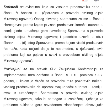
Koristeći
se
ovlastima koje su visokom predstavniku dane u
članku V Aneksa 10. (Sporazum o provedbi civilnog dijela
Mirovnog ugovora) Općeg okvirnog sporazuma za mir u Bosni i
Hercegovini, prema kojem je visoki predstavnik konačni autoritet u
zemlji glede tumačenja gore navedenog Sporazuma o provedbi
civilnog dijela Mirovnog ugovora; i posebice uzevši u obzir
članak II 1. (d) istog Sporazuma prema kojem visoki predstavnik
“pomaže, kada ocijeni da je to neophodno, u rješavanju svih
problema koji se pojave u svezi s provedbom civilnog dijela
Mirovnog ugovora”;
Pozivajući se
na stavak XI.2 Zaključaka Konferencije za
implementaciju mira održane u Bonnu 9. i 10. prosinca 1997.
godine, u kojem je Vijeće za provedbu mira pozdravilo nakanu
visokog predstavnika da uporabi svoj konačni autoritet u zemlji u
svezi s tumačenjem Sporazuma o provrdbi civilnog dijela
Mirovnog ugovora, kako bi pomogao u iznalaženju rješenja za
probleme sukladno gore navedenom “donošenjem obvezujućih