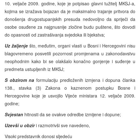
10. veljače 2009. godine, koje je potpisao glavni tužitelj MKSJ-a,
kojima se izražava bojazan da je maksimalno trajanje pritvora do
donošenja drugostupanjskih presuda nedovoljno da spriječi da
osobe osuđene za najgnusnije zločine budu puštene, što dovodi
do opasnosti od zastrašivanja svjedoka ili bjekstva;
Uz žaljenje
što, međutim, organi vlasti u Bosni i Hercegovini nisu
blagovremeno posvetili pozornost promjenama u zakonodavstvu
neophodnim kako bi se olakšalo konačno gonjenje i suđenje u
predmeta ustupljenih iz MKSJ;
S obzirom na
formulaciju predloženih izmjena i dopuna članka
138., stavka (3) Zakona o kaznenom postupku Bosne i
Hercegovine koje je usvojilo Vijeće ministara 12. veljače 2009.
godine;
Svjestan
hitnosti da se ovakve odredbe izmijene i dopune;
Uzevši u obzir
i razmotrivši sve navedeno,
Visoki predstavnik donosi sljedeću