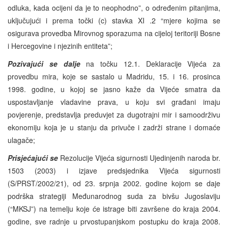
odluka, kada ocijeni da je to neophodno”, o određenim pitanjima,
uključujući i prema točki (c) stavka XI .2 “mjere kojima se
osigurava provedba Mirovnog sporazuma na cijeloj teritoriji Bosne
i Hercegovine i njezinih entiteta”;
Pozivajući se
dalje
na točku 12.1. Deklaracije Vijeća za
provedbu mira, koje se sastalo u Madridu, 15. i 16. prosinca
1998. godine, u kojoj se jasno kaže da Vijeće smatra da
uspostavljanje vladavine prava, u koju svi građani imaju
povjerenje, predstavlja preduvjet za dugotrajni mir i samoodrživu
ekonomiju koja je u stanju da privuče i zadrži strane i domaće
ulagače;
Prisjećajući se
Rezolucije Vijeća sigurnosti Ujedinjenih naroda br.
1503 (2003) i izjave predsjednika Vijeća sigurnosti
(S/PRST/2002/21), od 23. srpnja 2002. godine kojom se daje
podrška strategiji Međunarodnog suda za bivšu Jugoslaviju
(“MKSJ”) na temelju koje će istrage biti završene do kraja 2004.
godine, sve radnje u prvostupanjskom postupku do kraja 2008.