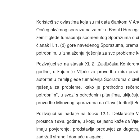
Koristeći se ovlastima koja su mi data člankom V A
Općeg okvirnog sporazuma za mir u Bosni i Hercegovi
zemlji glede tumačenja spomenutog Sporazuma o civ
članak II. 1. (d) gore navedenog Sporazuma, prema 
potrebnim, u iznalaženju rješenja za sve probleme k
Pozivajući se na stavak XI. 2. Zaključaka Konfere
godine, u kojem je Vijeće za provedbu mira pozdr
autoritet u zemlji glede tumačenja Sporazuma o civ
rješenja za probleme, kako je prethodno rečen
potrebnim”, u svezi s određenim pitanjima, uključuju
provedbe Mirovnog sporazuma na čitavoj teritoriji Bos
Pozivajući se nadalje na točku 12.1. Deklaracije 
prosinca 1998. godine, u kojoj se jasno kaže da Vije
imaju povjerenje, predstavlja preduvjet za dugotra
zadržati strane i domaće ulagače;