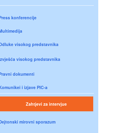
Press konferencije
Multimedija
Odluke visokog predstavnika
Izvješća visokog predstavnika
Pravni dokumenti
Komunikei i izjave PIC-a
Zahtjevi za intervjue
Dejtonski mirovni sporazum