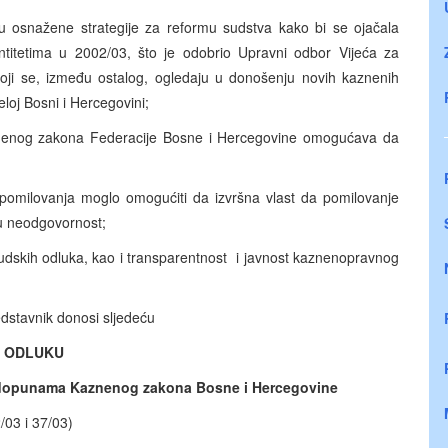
ju osnažene strategije za reformu sudstva kako bi se ojačala
ntitetima u 2002/03, što je odobrio Upravni odbor Vijeća za
oji se, između ostalog, ogledaju u donošenju novih kaznenih
jeloj Bosni i Hercegovini;
znenog zakona Federacije Bosne i Hercegovine omogućava da
m pomilovanja moglo omogućiti da izvršna vlast da pomilovanje
nju neodgovornost;
udskih odluka, kao i transparentnost i javnost kaznenopravnog
edstavnik donosi sljedeću
ODLUKU
 dopunama Kaznenog zakona Bosne i Hercegovine
/03 i 37/03)