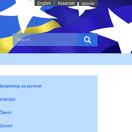
English
bosanski
cрпски
Saopćenja za javnost
Intervjui
Članci
Govori