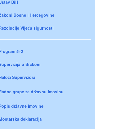
Ustav BiH
Zakoni Bosne i Hercegovine
Rezolucije Vijeća sigurnosti
Program 5+2
Supervizija u Brčkom
Nalozi Supervizora
Radne grupe za državnu imovinu
Popis državne imovine
Mostarska deklaracija