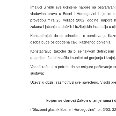
Imajući u vidu sve učinjene napore na ostvarivan
vladavina prava u Bosni i Hercegovini i njenim e
provedbu mira 28. veljače 2002. godine, napore k
zakona i jačanju sudačkih i tužiteljskih institucija u ci
Konstatirajući da se odredbom o pomilovanju Ka
osoba bude oslobođena čak i kaznenog gonjenja;
Konstatirajući također da bi se takvom definicijo
unaprijed, što bi značilo imunitet od gonjenja i kraj
Vodeći računa o potrebi da se osigura poštovanje s
sustava;
Uzevši u obzir i razmotrivši sve navedeno, Visoki pr
kojom se donosi Zakon o izmjenama i
(“Službeni glasnik Bosne i Hercegovine”, br. 3/03, 32