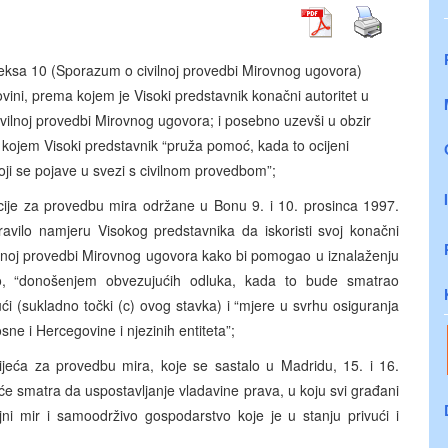
neksa 10 (Sporazum o civilnoj provedbi Mirovnog ugovora)
ni, prema kojem je Visoki predstavnik konačni autoritet u
ilnoj provedbi Mirovnog ugovora; i posebno uzevši u obzir
kojem Visoki predstavnik “pruža pomoć, kada to ocijeni
oji se pojave u svezi s civilnom provedbom”;
ncije za provedbu mira održane u Bonu 9. i 10. prosinca 1997.
avilo namjeru Visokog predstavnika da iskoristi svoj konačni
ilnoj provedbi Mirovnog ugovora kako bi pomogao u iznalaženju
o, “donošenjem obvezujućih odluka, kada to bude smatrao
ći (sukladno točki (c) ovog stavka) i “mjere u svrhu osiguranja
ne i Hercegovine i njezinih entiteta”;
Vijeća za provedbu mira, koje se sastalo u Madridu, 15. i 16.
će smatra da uspostavljanje vladavine prava, u koju svi građani
jni mir i samoodrživo gospodarstvo koje je u stanju privući i