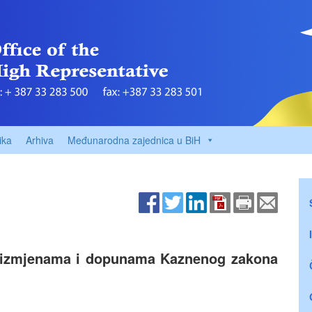
ika
Arhiva
Međunarodna zajednica u BiH
 izmjenama i dopunama Kaznenog zakona