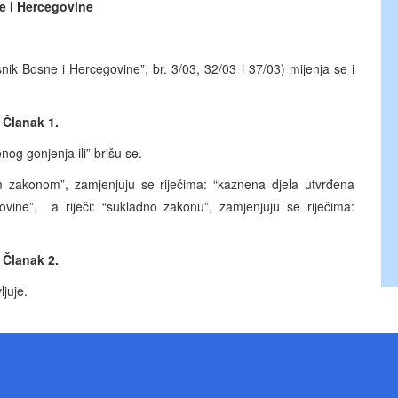
e i Hercegovine
ik Bosne i Hercegovine”, br. 3/03, 32/03 i 37/03) mijenja se i
Članak 1.
nog gonjenja ili” brišu se.
im zakonom”, zamjenjuju se riječima: “kaznena djela utvrđena
ne”, a riječi: “sukladno zakonu”, zamjenjuju se riječima:
Članak 2.
juje.