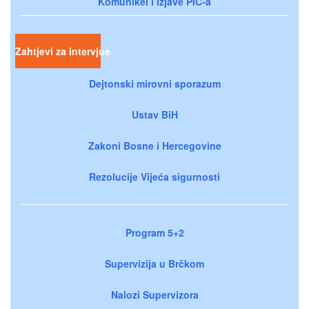
Komunikei i izjave PIC-a
Zahtjevi za intervjue
Dejtonski mirovni sporazum
Ustav BiH
Zakoni Bosne i Hercegovine
Rezolucije Vijeća sigurnosti
Program 5+2
Supervizija u Brčkom
Nalozi Supervizora