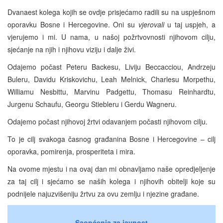
Dvanaest kolega kojih se ovdje prisjećamo radili su na uspješnom
oporavku Bosne i Hercegovine. Oni su
vjerovali
u taj uspjeh, a
vjerujemo i mi. U nama, u našoj požrtvovnosti njihovom cilju,
sjećanje na njih i njihovu viziju i dalje živi.
Odajemo počast Peteru Backesu, Liviju Beccacciou, Andrzeju
Buleru, Davidu Kriskovichu, Leah Melnick, Charlesu Morpethu,
Williamu Nesbittu, Marvinu Padgettu, Thomasu Reinhardtu,
Jurgenu Schaufu, Georgu Stiebleru i Gerdu Wagneru.
Odajemo počast njihovoj žrtvi odavanjem počasti njihovom cilju.
To je cilj svakoga časnog građanina Bosne i Hercegovine – cilj
oporavka, pomirenja, prosperiteta i mira.
Na ovome mjestu i na ovaj dan mi obnavljamo naše opredjeljenje
za taj cilj i sjećamo se naših kolega i njihovih obitelji koje su
podnijele najuzvišeniju žrtvu za ovu zemlju i njezine građane.
Saopćenja za javnost