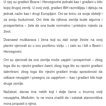
U njoj su građani Bosne i Hercegovine jednaki kao i građani u bilo
kojoj drugoj zemlji. U ovoj viziji, građani BiH razmišljaju i djeluju na
jednak način kao i drugi Europljani. Oni se brinu za svoje obitelji i
za svoju budućnost. Oni žele da njihova zemlja bude sigurna i
prosperitetna – žele da ona bude normalno i pristojno mjesto za
život.
Dvanaest muškaraca i žena koji su dali svoje živote na ovoj
planini vjerovali su u ovu pozitivnu viziju – i zato su i bili u Bosni i
Hercegovini.
Oni su vjerovali da ova zemlja može uspjeti i prosperirati – zbog
toga što su njezini građani časni; zbog toga što su njezini građani
talentirani; zbog toga što njezini građani imaju sposobnost da
odbace neuspjeh i posegnu za uspjehom – kao i građani bilo koje
druge zemlje.
Nažalost, danas ima nekih koji i dalje čame u tmurnoj viziji
neuspjeha. Međutim, to ne mora značiti da i ostatak stanovništva
mora propasti s njima.