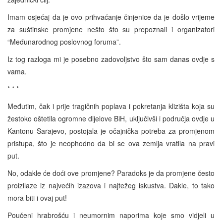
Imam osjećaj da je ovo prihvaćanje činjenice da je došlo vrijeme
za suštinske promjene nešto što su prepoznali i organizatori
“Međunarodnog poslovnog foruma”.
Iz tog razloga mi je posebno zadovoljstvo što sam danas ovdje s
vama.
* * *
Međutim, čak i prije tragičnih poplava i pokretanja klizišta koja su
žestoko oštetila ogromne dijelove BiH, uključivši i područja ovdje u
Kantonu Sarajevo, postojala je očajnička potreba za promjenom
pristupa, što je neophodno da bi se ova zemlja vratila na pravi
put.
No, odakle će doći ove promjene? Paradoks je da promjene često
proizilaze iz najvećih izazova i najtežeg iskustva. Dakle, to tako
mora biti i ovaj put!
Poučeni hrabrošću i neumornim naporima koje smo vidjeli u