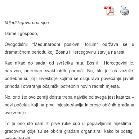
Vrijedi izgovorena riječ.
Dame i gospodo,
Ovogodišnji “Međunarodni poslovni forum” održava se u
dramatičnom periodu koji Bosnu i Hercegovinu stavlja na test.
Kao nikad do sada, od svršetka rata, Bosni i Hercegovini je,
naravno, potreban svaki oblik pomoći. No, što je još važnije,
potrebne su joj i investicije kojima se osigurava povećanje javnih
prihoda i otvaranje očajnički potrebnih novih radnih mjesta.
No, ono što ovo zemlji doista treba najviše od svega jest katarza –
novi početak koji na prvo mjesto stavlja interese običnih građana
ove zemlje.
To je ono što sam iz prve ruke čuo u poplavljenim mjestima i
gradovima gdje su se obični građani organizirali kako bi postigli
zajednički cilj.