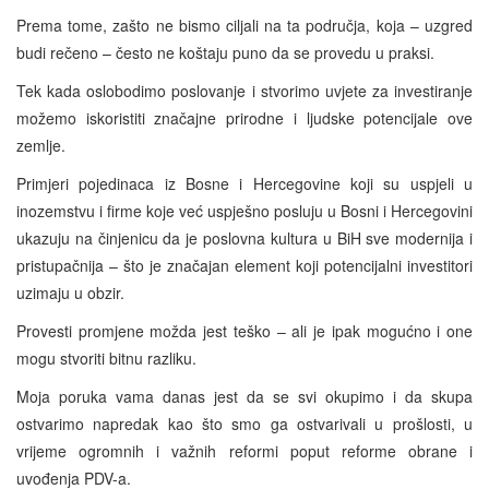
Prema tome, zašto ne bismo ciljali na ta područja, koja – uzgred
budi rečeno – često ne koštaju puno da se provedu u praksi.
Tek kada oslobodimo poslovanje i stvorimo uvjete za investiranje
možemo iskoristiti značajne prirodne i ljudske potencijale ove
zemlje.
Primjeri pojedinaca iz Bosne i Hercegovine koji su uspjeli u
inozemstvu i firme koje već uspješno posluju u Bosni i Hercegovini
ukazuju na činjenicu da je poslovna kultura u BiH sve modernija i
pristupačnija – što je značajan element koji potencijalni investitori
uzimaju u obzir.
Provesti promjene možda jest teško – ali je ipak mogućno i one
mogu stvoriti bitnu razliku.
Moja poruka vama danas jest da se svi okupimo i da skupa
ostvarimo napredak kao što smo ga ostvarivali u prošlosti, u
vrijeme ogromnih i važnih reformi poput reforme obrane i
uvođenja PDV-a.