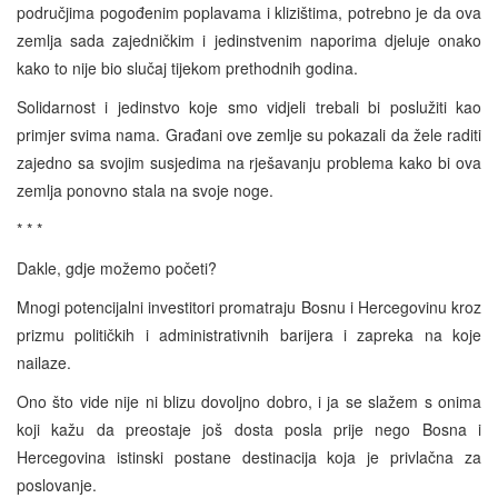
područjima pogođenim poplavama i klizištima, potrebno je da ova
zemlja sada zajedničkim i jedinstvenim naporima djeluje onako
kako to nije bio slučaj tijekom prethodnih godina.
Solidarnost i jedinstvo koje smo vidjeli trebali bi poslužiti kao
primjer svima nama. Građani ove zemlje su pokazali da žele raditi
zajedno sa svojim susjedima na rješavanju problema kako bi ova
zemlja ponovno stala na svoje noge.
* * *
Dakle, gdje možemo početi?
Mnogi potencijalni investitori promatraju Bosnu i Hercegovinu kroz
prizmu političkih i administrativnih barijera i zapreka na koje
nailaze.
Ono što vide nije ni blizu dovoljno dobro, i ja se slažem s onima
koji kažu da preostaje još dosta posla prije nego Bosna i
Hercegovina istinski postane destinacija koja je privlačna za
poslovanje.