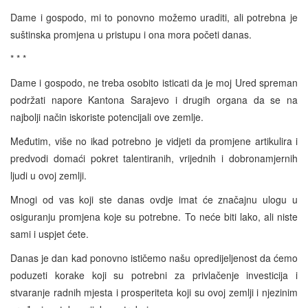
Dame i gospodo, mi to ponovno možemo uraditi, ali potrebna je
suštinska promjena u pristupu i ona mora početi danas.
* * *
Dame i gospodo, ne treba osobito isticati da je moj Ured spreman
podržati napore Kantona Sarajevo i drugih organa da se na
najbolji način iskoriste potencijali ove zemlje.
Međutim, više no ikad potrebno je vidjeti da promjene artikulira i
predvodi domaći pokret talentiranih, vrijednih i dobronamjernih
ljudi u ovoj zemlji.
Mnogi od vas koji ste danas ovdje imat će značajnu ulogu u
osiguranju promjena koje su potrebne. To neće biti lako, ali niste
sami i uspjet ćete.
Danas je dan kad ponovno ističemo našu opredijeljenost da ćemo
poduzeti korake koji su potrebni za privlačenje investicija i
stvaranje radnih mjesta i prosperiteta koji su ovoj zemlji i njezinim