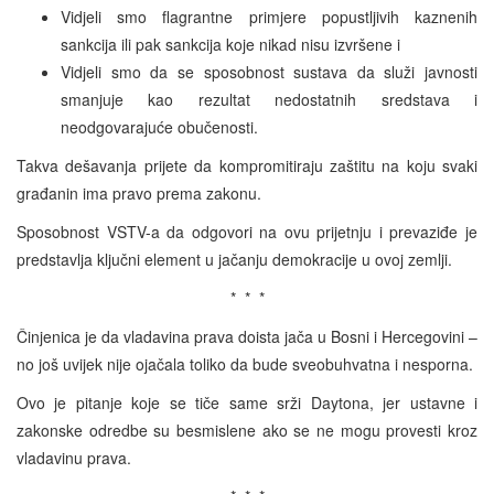
Vidjeli smo flagrantne primjere popustljivih kaznenih
sankcija ili pak sankcija koje nikad nisu izvršene i
Vidjeli smo da se sposobnost sustava da služi javnosti
smanjuje kao rezultat nedostatnih sredstava i
neodgovarajuće obučenosti.
Takva dešavanja prijete da kompromitiraju zaštitu na koju svaki
građanin ima pravo prema zakonu.
Sposobnost VSTV-a da odgovori na ovu prijetnju i prevaziđe je
predstavlja ključni element u jačanju demokracije u ovoj zemlji.
* * *
Činjenica je da vladavina prava doista jača u Bosni i Hercegovini –
no još uvijek nije ojačala toliko da bude sveobuhvatna i nesporna.
Ovo je pitanje koje se tiče same srži Daytona, jer ustavne i
zakonske odredbe su besmislene ako se ne mogu provesti kroz
vladavinu prava.