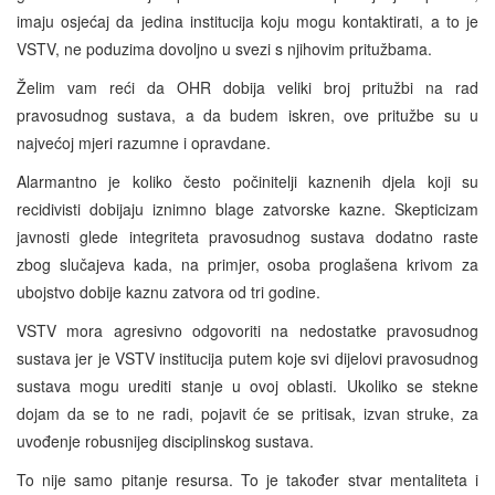
imaju osjećaj da jedina institucija koju mogu kontaktirati, a to je
VSTV, ne poduzima dovoljno u svezi s njihovim pritužbama.
Želim vam reći da OHR dobija veliki broj pritužbi na rad
pravosudnog sustava, a da budem iskren, ove pritužbe su u
najvećoj mjeri razumne i opravdane.
Alarmantno je koliko često počinitelji kaznenih djela koji su
recidivisti dobijaju iznimno blage zatvorske kazne. Skepticizam
javnosti glede integriteta pravosudnog sustava dodatno raste
zbog slučajeva kada, na primjer, osoba proglašena krivom za
ubojstvo dobije kaznu zatvora od tri godine.
VSTV mora agresivno odgovoriti na nedostatke pravosudnog
sustava jer je VSTV institucija putem koje svi dijelovi pravosudnog
sustava mogu urediti stanje u ovoj oblasti. Ukoliko se stekne
dojam da se to ne radi, pojavit će se pritisak, izvan struke, za
uvođenje robusnijeg disciplinskog sustava.
To nije samo pitanje resursa. To je također stvar mentaliteta i