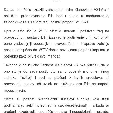
* * *
Danas bih želio izraziti zahvalnost svim članovima VSTV-a i
političkim predstavnicima BiH kao i onima u međunarodnoj
zajednici koji su u svom radu pružali potporu VSTV-u.
Upravo zato što je VSTV ostavio stvaran i pozitivan trag na
pravosudnom sustavu BiH, izazvao je protivljenje onih koji bi bili
puno zadovoljniji popustljivim pravosuđem – i upravo zato je
apsolutno ključno da VSTV dobije bezuvjetnu potporu koja mu je
potrebna kako bi vršio svoj mandat.
Također je od ključne važnosti da članovi VSTV-a priznaju da je
ono što je do sada postignuto samo početak monumentalnog
zadatka. Tužitelji i suci su plaćeni iz javnih sredstava, ali
pravosudni sustav još uvijek ne služi javnosti BiH na najbolji
mogući način.
Svima su poznati skandalozni slučajevi suđenja koja traju
godinama (u nekim predmetima čak desetljećima!) – a kada su
građani nezadovoljni sporošću sustava ili nepostojanjem pravde,