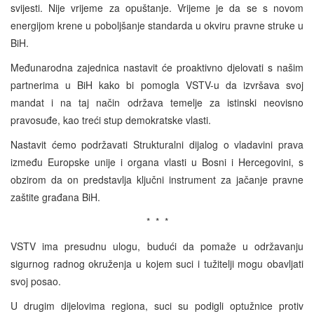
svijesti. Nije vrijeme za opuštanje. Vrijeme je da se s novom
energijom krene u poboljšanje standarda u okviru pravne struke u
BiH.
Međunarodna zajednica nastavit će proaktivno djelovati s našim
partnerima u BiH kako bi pomogla VSTV-u da izvršava svoj
mandat i na taj način održava temelje za istinski neovisno
pravosuđe, kao treći stup demokratske vlasti.
Nastavit ćemo podržavati Strukturalni dijalog o vladavini prava
između Europske unije i organa vlasti u Bosni i Hercegovini, s
obzirom da on predstavlja ključni instrument za jačanje pravne
zaštite građana BiH.
* * *
VSTV ima presudnu ulogu, budući da pomaže u održavanju
sigurnog radnog okruženja u kojem suci i tužitelji mogu obavljati
svoj posao.
U drugim dijelovima regiona, suci su podigli optužnice protiv