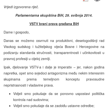
Vrijedi izgovorena riječ.
Parlamentarna skupština BiH, 29. svibnja 2014.
VSTV brani prava građana BiH
Dame i gospodo,
Danas se možemo osvrnuti na produktivni, desetogodišnji rad
Visokog sudskog i tužiteljskog vijeća Bosne i Hercegovine na
podizanju standarda stručnosti, transparentnosti i učinkovitosti u
pravnoj profesiji u cijeloj zemlji.
Ipak, djelovanje VSTV-a i dalje je imperativ – jer, nakon godina
napretka, opet smo svjedoci antagonizma među nekim interesnim
skupinama prema temeljnom konceptu pravosudne
nepristrasnosti i vladavine prava.
Vidjeli smo pokušaje da se ponovno uspostavi politička
kontrola nad sudovima;
Vidjeli smo pokušaje da se zaobiđu ustavne odredbe;