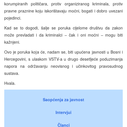
korumpiranih političara, protiv organiziranog kriminala, protiv
pravne praznine koju iskorištavaju moćni, bogati i dobro uvezani
pojedinci.
Kad se to dogodi, šalje se poruka cijelome društvu da zakon
može prevladati i da kriminalci – čak i oni moćni – mogu biti
kažnjeni.
Ovo je poruka koja će, nadam se, biti upućena javnosti u Bosni i
Hercegovini, s ulaskom VSTV-a u drugo desetljeće poduzimanja
napora na održavanju neovisnog i učinkovitog pravosudnog
sustava.
Hvala.
Saopćenja za javnost
Intervjui
Članci