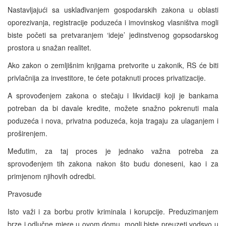
Nastavljajući sa usklađivanjem gospodarskih zakona u oblasti
oporezivanja, registracije poduzeća i imovinskog vlasništva mogli
biste početi sa pretvaranjem ‘ideje’ jedinstvenog gopsodarskog
prostora u snažan realitet.
Ako zakon o zemljišnim knjigama pretvorite u zakonik, RS će biti
privlačnija za investitore, te ćete potaknuti proces privatizacije.
A sprovođenjem zakona o stečaju i likvidaciji koji je bankama
potreban da bi davale kredite, možete snažno pokrenuti mala
poduzeća i nova, privatna poduzeća, koja tragaju za ulaganjem i
proširenjem.
Međutim, za taj proces je jednako važna potreba za
sprovođenjem tih zakona nakon što budu doneseni, kao i za
primjenom njihovih odredbi.
Pravosuđe
Isto važi i za borbu protiv kriminala i korupcije. Preduzimanjem
brze i odlučne mjere u ovom domu, mogli biste preuzeti vodsvo u