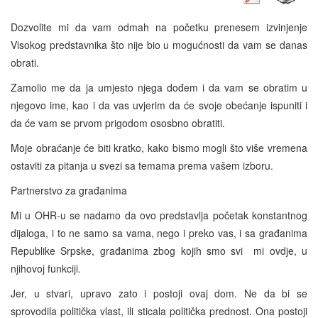
Dozvolite mi da vam odmah na početku prenesem izvinjenje
Visokog predstavnika što nije bio u mogućnosti da vam se danas
obrati.
Zamolio me da ja umjesto njega dođem i da vam se obratim u
njegovo ime, kao i da vas uvjerim da će svoje obećanje ispuniti i
da će vam se prvom prigodom ososbno obratiti.
Moje obraćanje će biti kratko, kako bismo mogli što više vremena
ostaviti za pitanja u svezi sa temama prema vašem izboru.
Partnerstvo za građanima
Mi u OHR-u se nadamo da ovo predstavlja početak konstantnog
dijaloga, i to ne samo sa vama, nego i preko vas, i sa građanima
Republike Srpske, građanima zbog kojih smo svi mi ovdje, u
njihovoj funkciji.
Jer, u stvari, upravo zato i postoji ovaj dom. Ne da bi se
sprovodila politička vlast, ili sticala politička prednost. Ona postoji