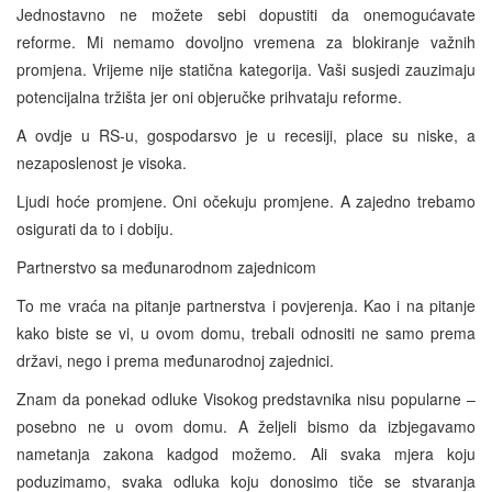
Jednostavno ne možete sebi dopustiti da onemogućavate
reforme. Mi nemamo dovoljno vremena za blokiranje važnih
promjena. Vrijeme nije statična kategorija. Vaši susjedi zauzimaju
potencijalna tržišta jer oni objeručke prihvataju reforme.
A ovdje u RS-u, gospodarsvo je u recesiji, place su niske, a
nezaposlenost je visoka.
Ljudi hoće promjene. Oni očekuju promjene. A zajedno trebamo
osigurati da to i dobiju.
Partnerstvo sa međunarodnom zajednicom
To me vraća na pitanje partnerstva i povjerenja. Kao i na pitanje
kako biste se vi, u ovom domu, trebali odnositi ne samo prema
državi, nego i prema međunarodnoj zajednici.
Znam da ponekad odluke Visokog predstavnika nisu popularne –
posebno ne u ovom domu. A željeli bismo da izbjegavamo
nametanja zakona kadgod možemo. Ali svaka mjera koju
poduzimamo, svaka odluka koju donosimo tiče se stvaranja