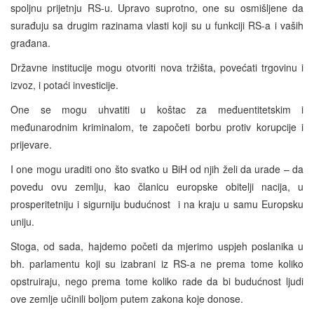
spoljnu prijetnju RS-u. Upravo suprotno, one su osmišljene da
surađuju sa drugim razinama vlasti koji su u funkciji RS-a i vaših
građana.
Državne institucije mogu otvoriti nova tržišta, povećati trgovinu i
izvoz, i potaći investicije.
One se mogu uhvatiti u koštac za međuentitetskim i
međunarodnim kriminalom, te započeti borbu protiv korupcije i
prijevare.
I one mogu uraditi ono što svatko u BiH od njih želi da urade – da
povedu ovu zemlju, kao članicu europske obitelji nacija, u
prosperitetniju i sigurniju budućnost i na kraju u samu Europsku
uniju.
Stoga, od sada, hajdemo početi da mjerimo uspjeh poslanika u
bh. parlamentu koji su izabrani iz RS-a ne prema tome koliko
opstruiraju, nego prema tome koliko rade da bi budućnost ljudi
ove zemlje učinili boljom putem zakona koje donose.