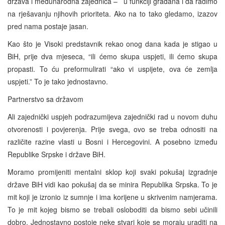
država i međunarodna zajednica – u funkciji građana i da radimo
na rješavanju njihovih prioriteta. Ako na to tako gledamo, izazov
pred nama postaje jasan.
Kao što je Visoki predstavnik rekao onog dana kada je stigao u
BiH, prije dva mjeseca, “ili ćemo skupa uspjeti, ili ćemo skupa
propasti. To ću preformulirati “ako vi uspijete, ova će zemlja
uspjeti.” To je tako jednostavno.
Partnerstvo sa državom
Ali zajednički uspjeh podrazumijeva zajednički rad u novom duhu
otvorenosti i povjerenja. Prije svega, ovo se treba odnositi na
različite razine vlasti u Bosni i Hercegovini. A posebno između
Republike Srpske i države BiH.
Moramo promijeniti mentalni sklop koji svaki pokušaj izgradnje
države BiH vidi kao pokušaj da se minira Republika Srpska. To je
mit koji je izronio iz sumnje i ima korijene u skrivenim namjerama.
To je mit kojeg bismo se trebali osloboditi da bismo sebi učinili
dobro. Jednostavno postoje neke stvari koje se moraju uraditi na