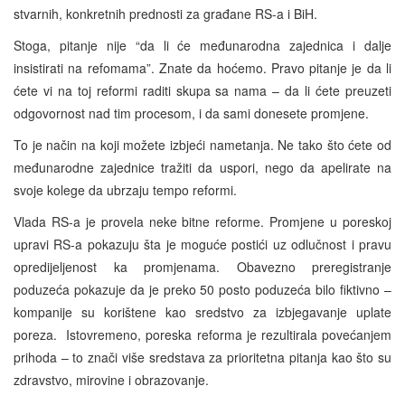
stvarnih, konkretnih prednosti za građane RS-a i BiH.
Stoga, pitanje nije “da li će međunarodna zajednica i dalje
insistirati na refomama”. Znate da hoćemo. Pravo pitanje je da li
ćete vi na toj reformi raditi skupa sa nama – da li ćete preuzeti
odgovornost nad tim procesom, i da sami donesete promjene.
To je način na koji možete izbjeći nametanja. Ne tako što ćete od
međunarodne zajednice tražiti da uspori, nego da apelirate na
svoje kolege da ubrzaju tempo reformi.
Vlada RS-a je provela neke bitne reforme. Promjene u poreskoj
upravi RS-a pokazuju šta je moguće postići uz odlučnost i pravu
opredijeljenost ka promjenama. Obavezno preregistranje
poduzeća pokazuje da je preko 50 posto poduzeća bilo fiktivno –
kompanije su korištene kao sredstvo za izbjegavanje uplate
poreza. Istovremeno, poreska reforma je rezultirala povećanjem
prihoda – to znači više sredstava za prioritetna pitanja kao što su
zdravstvo, mirovine i obrazovanje.