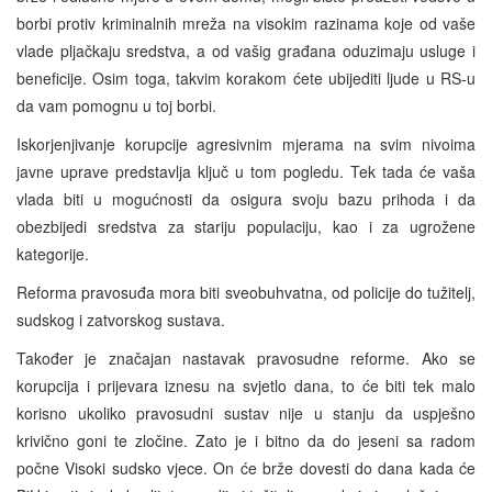
borbi protiv kriminalnih mreža na visokim razinama koje od vaše
vlade pljačkaju sredstva, a od vašig građana oduzimaju usluge i
beneficije. Osim toga, takvim korakom ćete ubijediti ljude u RS-u
da vam pomognu u toj borbi.
Iskorjenjivanje korupcije agresivnim mjerama na svim nivoima
javne uprave predstavlja ključ u tom pogledu. Tek tada će vaša
vlada biti u mogućnosti da osigura svoju bazu prihoda i da
obezbijedi sredstva za stariju populaciju, kao i za ugrožene
kategorije.
Reforma pravosuđa mora biti sveobuhvatna, od policije do tužitelj,
sudskog i zatvorskog sustava.
Također je značajan nastavak pravosudne reforme. Ako se
korupcija i prijevara iznesu na svjetlo dana, to će biti tek malo
korisno ukoliko pravosudni sustav nije u stanju da uspješno
krivično goni te zločine. Zato je i bitno da do jeseni sa radom
počne Visoki sudsko vjece. On će brže dovesti do dana kada će