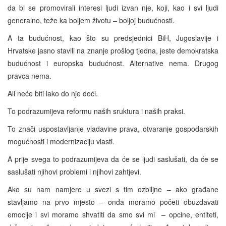
da bi se promovirali interesi ljudi izvan nje, koji, kao i svi ljudi
generalno, teže ka boljem životu – boljoj budućnosti.
A ta budućnost, kao što su predsjednici BiH, Jugoslavije i
Hrvatske jasno stavili na znanje prošlog tjedna, jeste demokratska
budućnost i europska budućnost. Alternative nema. Drugog
pravca nema.
Ali neće biti lako do nje doći.
To podrazumijeva reformu naših sruktura i naših praksi.
To znači uspostavljanje vladavine prava, otvaranje gospodarskih
mogućnosti i modernizaciju vlasti.
A prije svega to podrazumijeva da će se ljudi saslušati, da će se
saslušati njihovi problemi i njihovi zahtjevi.
Ako su nam namjere u svezi s tim ozbiljne – ako građane
stavljamo na prvo mjesto – onda moramo početi obuzdavati
emocije i svi moramo shvatiti da smo svi mi – opcine, entiteti,