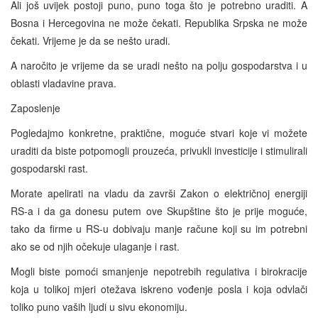
Ali još uvijek postoji puno, puno toga što je potrebno uraditi. A
Bosna i Hercegovina ne može čekati. Republika Srpska ne može
čekati. Vrijeme je da se nešto uradi.
A naročito je vrijeme da se uradi nešto na polju gospodarstva i u
oblasti vladavine prava.
Zaposlenje
Pogledajmo konkretne, praktične, moguće stvari koje vi možete
uraditi da biste potpomogli prouzeća, privukli investicije i stimulirali
gospodarski rast.
Morate apelirati na vladu da završi Zakon o električnoj energiji
RS-a i da ga donesu putem ove Skupštine što je prije moguće,
tako da firme u RS-u dobivaju manje račune koji su im potrebni
ako se od njih očekuje ulaganje i rast.
Mogli biste pomoći smanjenje nepotrebih regulativa i birokracije
koja u tolikoj mjeri otežava iskreno vođenje posla i koja odvlači
toliko puno vaših ljudi u sivu ekonomiju.