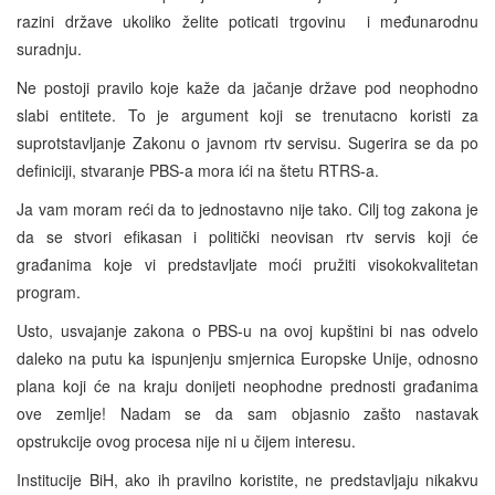
razini države ukoliko želite poticati trgovinu i međunarodnu
suradnju.
Ne postoji pravilo koje kaže da jačanje države pod neophodno
slabi entitete. To je argument koji se trenutacno koristi za
suprotstavljanje Zakonu o javnom rtv servisu. Sugerira se da po
definiciji, stvaranje PBS-a mora ići na štetu RTRS-a.
Ja vam moram reći da to jednostavno nije tako. Cilj tog zakona je
da se stvori efikasan i politički neovisan rtv servis koji će
građanima koje vi predstavljate moći pružiti visokokvalitetan
program.
Usto, usvajanje zakona o PBS-u na ovoj kupštini bi nas odvelo
daleko na putu ka ispunjenju smjernica Europske Unije, odnosno
plana koji će na kraju donijeti neophodne prednosti građanima
ove zemlje! Nadam se da sam objasnio zašto nastavak
opstrukcije ovog procesa nije ni u čijem interesu.
Institucije BiH, ako ih pravilno koristite, ne predstavljaju nikakvu