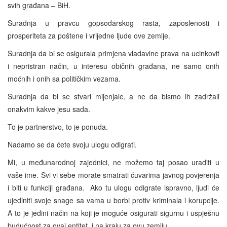
svih građana – BiH.
Suradnja u pravcu gopsodarskog rasta, zaposlenosti i
prosperiteta za poštene i vrijedne ljude ove zemlje.
Suradnja da bi se osigurala primjena vladavine prava na ucinkovit
i nepristran način, u interesu običnih građana, ne samo onih
moćnih i onih sa političkim vezama.
Suradnja da bi se stvari mijenjale, a ne da bismo ih zadržali
onakvim kakve jesu sada.
To je partnerstvo, to je ponuda.
Nadamo se da ćete svoju ulogu odigrati.
Mi, u međunarodnoj zajednici, ne možemo taj posao uraditi u
vaše ime. Svi vi sebe morate smatrati čuvarima javnog povjerenja
i biti u funkciji građana. Ako tu ulogu odigrate ispravno, ljudi će
ujediniti svoje snage sa vama u borbi protiv kriminala i korupcije.
A to je jedini način na koji je moguće osigurati sigurnu i uspješnu
budućnost za ovaj entitet, i na kraju za ovu zemlju.