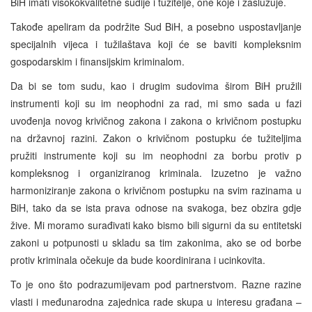
BiH imati visokokvalitetne sudije i tužitelje, one koje i zaslužuje.
Takođe apeliram da podržite Sud BiH, a posebno uspostavljanje
specijalnih vijeca i tužilaštava koji će se baviti kompleksnim
gospodarskim i finansijskim kriminalom.
Da bi se tom sudu, kao i drugim sudovima širom BiH pružili
instrumenti koji su im neophodni za rad, mi smo sada u fazi
uvođenja novog krivičnog zakona i zakona o krivičnom postupku
na državnoj razini. Zakon o krivičnom postupku će tužiteljima
pružiti instrumente koji su im neophodni za borbu protiv p
kompleksnog i organiziranog kriminala. Izuzetno je važno
harmoniziranje zakona o krivičnom postupku na svim razinama u
BiH, tako da se ista prava odnose na svakoga, bez obzira gdje
žive. Mi moramo surađivati kako bismo bili sigurni da su entitetski
zakoni u potpunosti u skladu sa tim zakonima, ako se od borbe
protiv kriminala očekuje da bude koordinirana i ucinkovita.
To je ono što podrazumijevam pod partnerstvom. Razne razine
vlasti i međunarodna zajednica rade skupa u interesu građana –